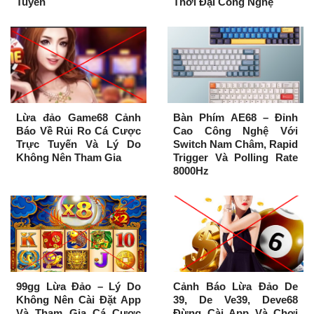
Tuyến
Thời Đại Công Nghệ
Lừa đảo Game68 Cảnh
Bàn Phím AE68 – Đỉnh
Báo Về Rủi Ro Cá Cược
Cao Công Nghệ Với
Trực Tuyến Và Lý Do
Switch Nam Châm, Rapid
Không Nên Tham Gia
Trigger Và Polling Rate
8000Hz
99gg Lừa Đảo – Lý Do
Cảnh Báo Lừa Đảo De
Không Nên Cài Đặt App
39, De Ve39, Deve68
Và Tham Gia Cá Cược
Đừng Cài App Và Chơi