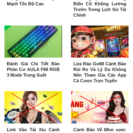
Mạch Tốc Độ Cao
Biến Cố Không Lường
Trước Trong Lịch Sử Tài
Chính
Đánh Giá Chi Tiết Bàn
Lừa Đảo Go68 Cảnh Báo
Phím Cơ AULA F68 RGB
Rủi Ro Và Lý Do Không
3 Mode Trong Suốt
Nên Tham Gia Các App
Cá Cược Trực Tuyến
Link Vào Tài Xỉu Cảnh
Cảnh Báo Về 68vn com: