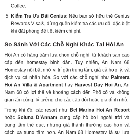
Coffee.
Kiểm Tra Ưu Đãi Genius
: Nếu bạn sở hữu thẻ Genius
Rewards Visa®, đừng quên kiểm tra các ưu đãi đặc biệt
khi đặt phòng để tiết kiệm chi phí.
So Sánh Với Các Chỗ Nghỉ Khác Tại Hội An
Hội An có hàng trăm lựa chọn chỗ nghỉ, từ khách sạn cao
cấp đến homestay bình dân. Tuy nhiên, An Nam 68
Homestay nổi bật nhờ vị trí gần trung tâm, giá cả hợp lý, và
dịch vụ cá nhân hóa. So với các chỗ nghỉ như
Palmera
Hoi An Villa & Apartment
hay
Harvest Day Hoi An
, An
Nam 68 có lợi thế về khoảng cách đến Phố cổ và không
gian ấm cúng, lý tưởng cho các cặp đôi hoặc gia đình nhỏ.
Trong khi đó, các resort như
Bel Marina Hoi An Resort
hoặc
Soluna D’Annam
cung cấp hồ bơi ngoài trời và
trung tâm thể dục, nhưng giá thành thường cao hơn và
cách xa trung tâm hơn. An Nam 68 Homestay là sự lựa