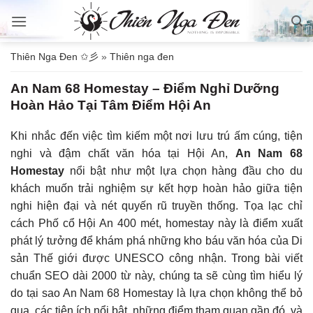
Bỏ
qua
nội
Thiên Nga Đen ✩彡
»
Thiên nga đen
dung
An Nam 68 Homestay – Điểm Nghỉ Dưỡng
Hoàn Hảo Tại Tâm Điểm Hội An
Khi nhắc đến việc tìm kiếm một nơi lưu trú ấm cúng, tiện
nghi và đậm chất văn hóa tại Hội An,
An Nam 68
Homestay
nổi bật như một lựa chọn hàng đầu cho du
khách muốn trải nghiệm sự kết hợp hoàn hảo giữa tiện
nghi hiện đại và nét quyến rũ truyền thống. Tọa lạc chỉ
cách Phố cổ Hội An 400 mét, homestay này là điểm xuất
phát lý tưởng để khám phá những kho báu văn hóa của Di
sản Thế giới được UNESCO công nhận. Trong bài viết
chuẩn SEO dài 2000 từ này, chúng ta sẽ cùng tìm hiểu lý
do tại sao An Nam 68 Homestay là lựa chọn không thể bỏ
qua, các tiện ích nổi bật, những điểm tham quan gần đó, và