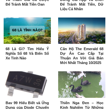
Để Tránh Mất Tiền Oan
Để Tránh Mất Tiền, Dữ
Liệu Cá Nhân
68 Là Gì? Tìm Hiểu Ý
Căn Hộ The Emerald 68
Nghĩa Số 68 Và Biển Số
Dự Án Cao Cấp Tại
Xe Tỉnh Nào
Thuận An Với Giá Bán
Mới Nhất Tháng 10/2025
Bav 99 Hiểu Biết và Ứng
Thiên Nga Đen – Học
Dụng của Diode Chuyển
Kinh Nghiệm Từ Những