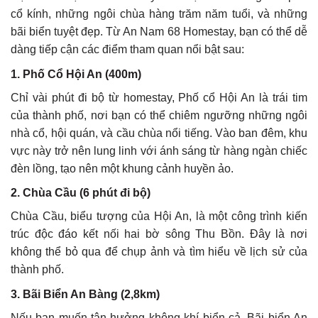
cổ kính, những ngôi chùa hàng trăm năm tuổi, và những
bãi biển tuyệt đẹp. Từ An Nam 68 Homestay, bạn có thể dễ
dàng tiếp cận các điểm tham quan nổi bật sau:
1. Phố Cổ Hội An (400m)
Chỉ vài phút đi bộ từ homestay, Phố cổ Hội An là trái tim
của thành phố, nơi bạn có thể chiêm ngưỡng những ngôi
nhà cổ, hội quán, và cầu chùa nổi tiếng. Vào ban đêm, khu
vực này trở nên lung linh với ánh sáng từ hàng ngàn chiếc
đèn lồng, tạo nên một khung cảnh huyền ảo.
2. Chùa Cầu (6 phút đi bộ)
Chùa Cầu, biểu tượng của Hội An, là một công trình kiến
trúc độc đáo kết nối hai bờ sông Thu Bồn. Đây là nơi
không thể bỏ qua để chụp ảnh và tìm hiểu về lịch sử của
thành phố.
3. Bãi Biển An Bàng (2,8km)
Nếu bạn muốn tận hưởng không khí biển cả, Bãi biển An