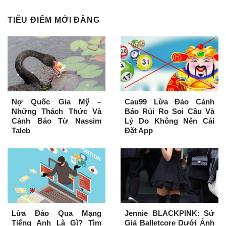
TIÊU ĐIỂM MỚI ĐĂNG
Nợ Quốc Gia Mỹ –
Cau99 Lừa Đảo Cảnh
Những Thách Thức Và
Báo Rủi Ro Soi Cầu Và
Cảnh Báo Từ Nassim
Lý Do Không Nên Cài
Taleb
Đặt App
Lừa Đảo Qua Mạng
Jennie BLACKPINK: Sứ
Tiếng Anh Là Gì? Tìm
Giả Balletcore Dưới Ánh