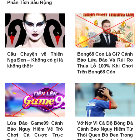
Phân Tích Sâu Rộng
Câu Chuyện về Thiên
Bong68 Con Là Gì? Cảnh
Nga Đen – Không có gì là
Báo Lừa Đảo Và Rủi Ro
không thể✨️
Thua Lỗ 100% Khi Chơi
Trên Bong68 Còn
Lừa Đảo Game99 Cảnh
Vỡ Nợ Vì Cá Độ Bóng Đá
Báo Nguy Hiểm Về Trò
Cảnh Báo Nguy Hiểm Từ
Chơi Cá Cược Trực
Thói Quen Đỏ Đen Trong