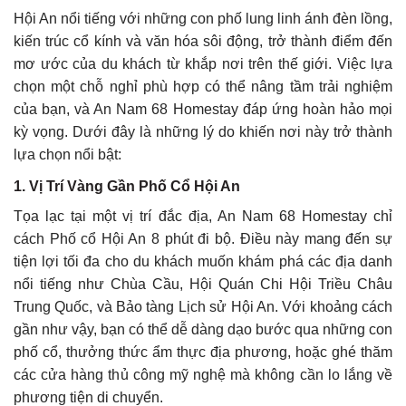
Hội An nổi tiếng với những con phố lung linh ánh đèn lồng,
kiến trúc cổ kính và văn hóa sôi động, trở thành điểm đến
mơ ước của du khách từ khắp nơi trên thế giới. Việc lựa
chọn một chỗ nghỉ phù hợp có thể nâng tầm trải nghiệm
của bạn, và An Nam 68 Homestay đáp ứng hoàn hảo mọi
kỳ vọng. Dưới đây là những lý do khiến nơi này trở thành
lựa chọn nổi bật:
1. Vị Trí Vàng Gần Phố Cổ Hội An
Tọa lạc tại một vị trí đắc địa, An Nam 68 Homestay chỉ
cách Phố cổ Hội An 8 phút đi bộ. Điều này mang đến sự
tiện lợi tối đa cho du khách muốn khám phá các địa danh
nổi tiếng như Chùa Cầu, Hội Quán Chi Hội Triều Châu
Trung Quốc, và Bảo tàng Lịch sử Hội An. Với khoảng cách
gần như vậy, bạn có thể dễ dàng dạo bước qua những con
phố cổ, thưởng thức ẩm thực địa phương, hoặc ghé thăm
các cửa hàng thủ công mỹ nghệ mà không cần lo lắng về
phương tiện di chuyển.