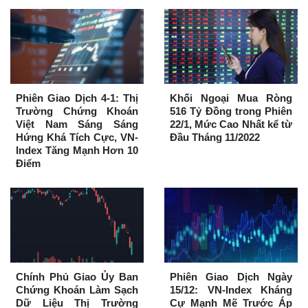
Phiên Giao Dịch 4-1: Thị
Khối Ngoại Mua Ròng
Trường Chứng Khoán
516 Tỷ Đồng trong Phiên
Việt Nam Sáng Sáng
22/1, Mức Cao Nhất kể từ
Hứng Khá Tích Cực, VN-
Đầu Tháng 11/2022
Index Tăng Mạnh Hơn 10
Điểm
Chính Phủ Giao Ủy Ban
Phiên Giao Dịch Ngày
Chứng Khoán Làm Sạch
15/12: VN-Index Kháng
Dữ Liệu Thị Trường
Cự Mạnh Mẽ Trước Áp