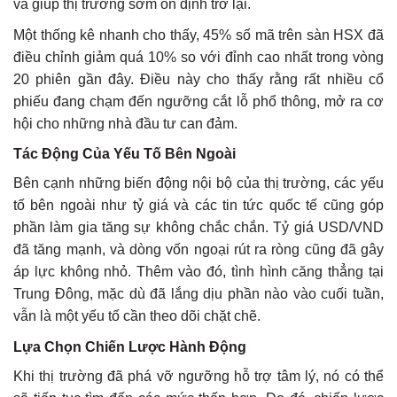
và giúp thị trường sớm ổn định trở lại.
Một thống kê nhanh cho thấy, 45% số mã trên sàn HSX đã
điều chỉnh giảm quá 10% so với đỉnh cao nhất trong vòng
20 phiên gần đây. Điều này cho thấy rằng rất nhiều cổ
phiếu đang chạm đến ngưỡng cắt lỗ phổ thông, mở ra cơ
hội cho những nhà đầu tư can đảm.
Tác Động Của Yếu Tố Bên Ngoài
Bên cạnh những biến động nội bộ của thị trường, các yếu
tố bên ngoài như tỷ giá và các tin tức quốc tế cũng góp
phần làm gia tăng sự không chắc chắn. Tỷ giá USD/VND
đã tăng mạnh, và dòng vốn ngoại rút ra ròng cũng đã gây
áp lực không nhỏ. Thêm vào đó, tình hình căng thẳng tại
Trung Đông, mặc dù đã lắng dịu phần nào vào cuối tuần,
vẫn là một yếu tố cần theo dõi chặt chẽ.
Lựa Chọn Chiến Lược Hành Động
Khi thị trường đã phá vỡ ngưỡng hỗ trợ tâm lý, nó có thể