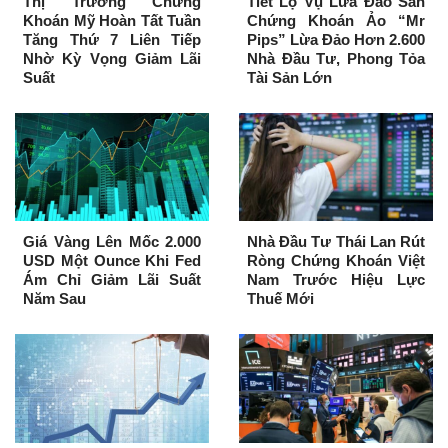
Thị Trường Chứng
Tiết Lộ Vụ Lừa Đảo Sàn
Khoán Mỹ Hoàn Tất Tuần
Chứng Khoán Ảo “Mr
Tăng Thứ 7 Liên Tiếp
Pips” Lừa Đảo Hơn 2.600
Nhờ Kỳ Vọng Giảm Lãi
Nhà Đầu Tư, Phong Tỏa
Suất
Tài Sản Lớn
Giá Vàng Lên Mốc 2.000
Nhà Đầu Tư Thái Lan Rút
USD Một Ounce Khi Fed
Ròng Chứng Khoán Việt
Ám Chỉ Giảm Lãi Suất
Nam Trước Hiệu Lực
Năm Sau
Thuế Mới