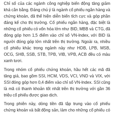
Chỉ số của các ngành công nghiệp biến động tăng giảm
khá cân bằng. Đáng chú ý là ngành cổ phiếu ngân hàng và
chứng khoán, đã thể hiện diễn biến tích cực và góp phần
đáng kể cho thị trường. Cổ phiếu ngân hàng, đặc biệt là
những cổ phiếu có vốn hóa lớn như BID, MBB và CTG, đã
đóng góp hơn 1,5 điểm vào chỉ số VN-Index, với BID là
người đóng góp lớn nhất trên thị trường. Ngoài ra, nhiều
cổ phiếu khác trong ngành này như HDB, LPB, MSB,
OCG, SHB, SSB, STB, TPB, VIB, VPB, ACB đều có màu
xanh tươi.
Trong nhóm cổ phiếu chứng khoán, hầu hết các mã đã
tăng giá, bao gồm SSI, HCM, VDS, VCI, VND và VIX, với
SSI đóng góp hơn 0,4 điểm vào chỉ số VN-Index. SSI cũng
là mã có thanh khoản tốt nhất trên thị trường với gần 36
triệu cổ phiếu được giao dịch.
Trong phiên này, dòng tiền đã tập trung vào cổ phiếu
chứng khoán và bất động sản, làm cho những cổ phiếu có