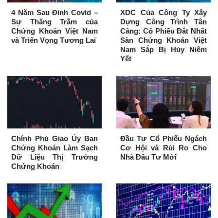
4 Năm Sau Đỉnh Covid –
XDC Của Công Ty Xây
Sự Thăng Trầm của
Dựng Công Trình Tân
Chứng Khoán Việt Nam
Cảng: Cổ Phiếu Đắt Nhất
và Triển Vọng Tương Lai
Sàn Chứng Khoán Việt
Nam Sắp Bị Hủy Niêm
Yết
Chính Phủ Giao Ủy Ban
Đầu Tư Cổ Phiếu Ngách
Chứng Khoán Làm Sạch
Cơ Hội và Rủi Ro Cho
Dữ Liệu Thị Trường
Nhà Đầu Tư Mới
Chứng Khoán