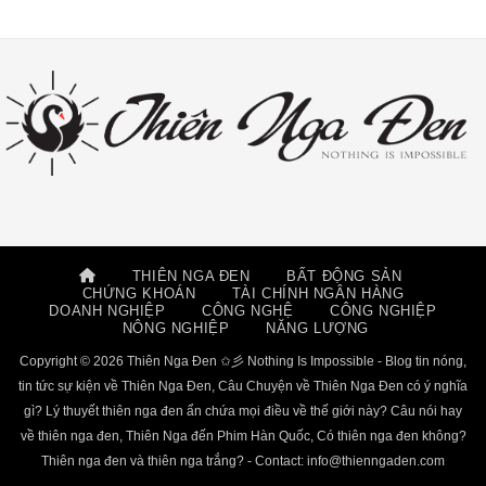
THIÊN NGA ĐEN
BẤT ĐỘNG SẢN
CHỨNG KHOÁN
TÀI CHÍNH NGÂN HÀNG
DOANH NGHIỆP
CÔNG NGHỆ
CÔNG NGHIỆP
NÔNG NGHIỆP
NĂNG LƯỢNG
Copyright © 2026 Thiên Nga Đen ✩彡 Nothing Is Impossible - Blog tin nóng,
tin tức sự kiện về Thiên Nga Đen, Câu Chuyện về Thiên Nga Đen có ý nghĩa
gì? Lý thuyết thiên nga đen ẩn chứa mọi điều về thế giới này? Câu nói hay
về thiên nga đen, Thiên Nga đến Phim Hàn Quốc, Có thiên nga đen không?
Thiên nga đen và thiên nga trắng? - Contact:
info@thienngaden.com