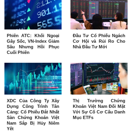
Phiên ATC: Khối Ngoại
Đầu Tư Cổ Phiếu Ngách
Gây Sốc, VN-Index Giảm
Cơ Hội và Rủi Ro Cho
Sâu Nhưng Hồi Phục
Nhà Đầu Tư Mới
Cuối Phiên
XDC Của Công Ty Xây
Thị Trường Chứng
Dựng Công Trình Tân
Khoán Việt Nam Đối Mặt
Cảng: Cổ Phiếu Đắt Nhất
Với Sự Cố Cơ Cấu Danh
Sàn Chứng Khoán Việt
Mục ETFs
Nam Sắp Bị Hủy Niêm
Yết