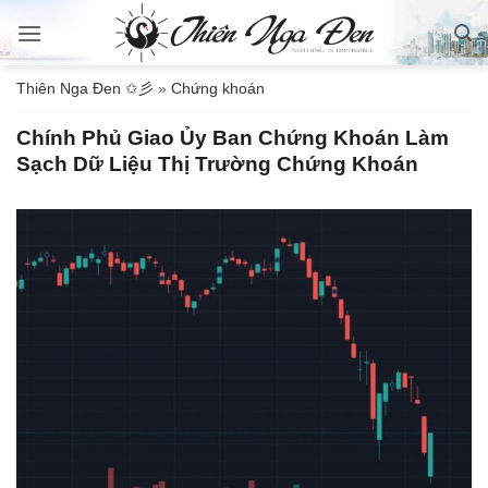
Bỏ
qua
nội
Thiên Nga Đen ✩彡
»
Chứng khoán
dung
Chính Phủ Giao Ủy Ban Chứng Khoán Làm
Sạch Dữ Liệu Thị Trường Chứng Khoán