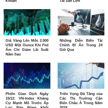
Khoán
Tài Sản Lớn
Giá Vàng Lên Mốc 2.000
Những Diễn Biến Tài
USD Một Ounce Khi Fed
Chính Bí Ẩn Trong 24
Ám Chỉ Giảm Lãi Suất
Giờ Qua
Năm Sau
Phiên Giao Dịch Ngày
Triển Vọng Đà Tăng của
15/12: VN-Index Kháng
Các Thị Trường Cận
Cự Mạnh Mẽ Trước Áp
Biên Châu Á Trong Năm
Lực Bán Ròng Khối
2024