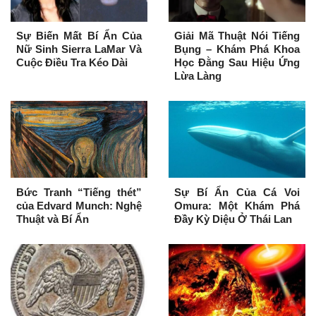
Sự Biến Mất Bí Ẩn Của
Giải Mã Thuật Nói Tiếng
Nữ Sinh Sierra LaMar Và
Bụng – Khám Phá Khoa
Cuộc Điều Tra Kéo Dài
Học Đằng Sau Hiệu Ứng
Lừa Làng
Bức Tranh “Tiếng thét”
Sự Bí Ẩn Của Cá Voi
của Edvard Munch: Nghệ
Omura: Một Khám Phá
Thuật và Bí Ẩn
Đầy Kỳ Diệu Ở Thái Lan