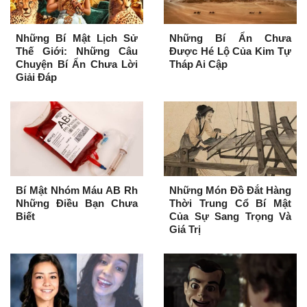
Những Bí Mật Lịch Sử
Những Bí Ẩn Chưa
Thế Giới: Những Câu
Được Hé Lộ Của Kim Tự
Chuyện Bí Ẩn Chưa Lời
Tháp Ai Cập
Giải Đáp
Bí Mật Nhóm Máu AB Rh
Những Món Đồ Đắt Hàng
Những Điều Bạn Chưa
Thời Trung Cổ Bí Mật
Biết
Của Sự Sang Trọng Và
Giá Trị