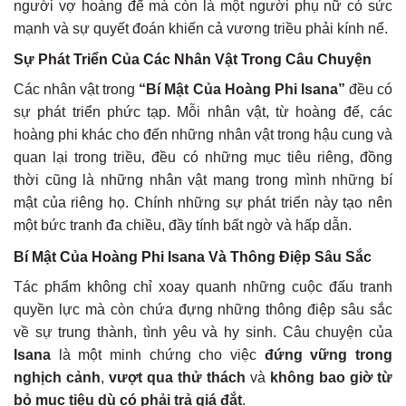
người vợ hoàng đế mà còn là một người phụ nữ có sức
mạnh và sự quyết đoán khiến cả vương triều phải kính nể.
Sự Phát Triển Của Các Nhân Vật Trong Câu Chuyện
Các nhân vật trong
“Bí Mật Của Hoàng Phi Isana”
đều có
sự phát triển phức tạp. Mỗi nhân vật, từ hoàng đế, các
hoàng phi khác cho đến những nhân vật trong hậu cung và
quan lại trong triều, đều có những mục tiêu riêng, đồng
thời cũng là những nhân vật mang trong mình những bí
mật của riêng họ. Chính những sự phát triển này tạo nên
một bức tranh đa chiều, đầy tính bất ngờ và hấp dẫn.
Bí Mật Của Hoàng Phi Isana Và Thông Điệp Sâu Sắc
Tác phẩm không chỉ xoay quanh những cuộc đấu tranh
quyền lực mà còn chứa đựng những thông điệp sâu sắc
về sự trung thành, tình yêu và hy sinh. Câu chuyện của
Isana
là một minh chứng cho việc
đứng vững trong
nghịch cảnh
,
vượt qua thử thách
và
không bao giờ từ
bỏ mục tiêu dù có phải trả giá đắt
.