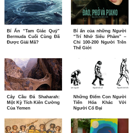
Bí Ẩn “Tam Giác Quỷ”
Bí ẩn của những Người
Bermuda Cuối Cùng Đã
“Trí Nhớ Siêu Phàm” –
Được Giải Mã?
Chỉ 100-200 Người Trên
Thế Giới
Cây Cầu Đá Shaharah:
Những Điểm Con Người
Một Kỳ Tích Kiên Cường
Tiến Hóa Khác Với
Của Yemen
Người Cổ Đại