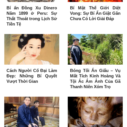
Bí ẩn Đồng Xu Dinero
Bí Mật Thế Giới Diệt
Năm 1899 ở Peru: Sự
Vong: Sự Bí Ẩn Giật Gân
Thất Thoát trong Lịch Sử
Chưa Có Lời Giải Đáp
Tiền Tệ
Cách Người Cổ Đại Làm
Bóng Tối Ẩn Giấu – Vụ
Đẹp: Những Bí Quyết
Mất Tích Kinh Hoàng Và
Vượt Thời Gian
Tội Ác Ám Ảnh Của Gã
Thanh Niên Xóm Trọ