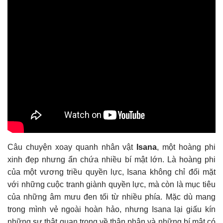
Câu chuyện xoay quanh nhân vật
Isana
, một hoàng phi
xinh đẹp nhưng ẩn chứa nhiều bí mật lớn. Là hoàng phi
của một vương triều quyền lực, Isana không chỉ đối mặt
với những cuộc tranh giành quyền lực, mà còn là mục tiêu
của những âm mưu đen tối từ nhiều phía. Mặc dù mang
trong mình vẻ ngoài hoàn hảo, nhưng Isana lại giấu kín
những sự thật quan trọng về thân phận và những bí mật có