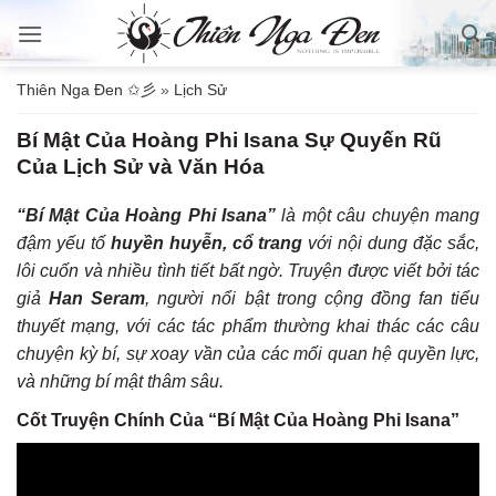
Bỏ
qua
nội
Thiên Nga Đen ✩彡
»
Lịch Sử
dung
Bí Mật Của Hoàng Phi Isana Sự Quyến Rũ
Của Lịch Sử và Văn Hóa
“Bí Mật Của Hoàng Phi Isana”
là một câu chuyện mang
đậm yếu tố
huyền huyễn, cổ trang
với nội dung đặc sắc,
lôi cuốn và nhiều tình tiết bất ngờ. Truyện được viết bởi tác
giả
Han Seram
, người nổi bật trong cộng đồng fan tiểu
thuyết mạng, với các tác phẩm thường khai thác các câu
chuyện kỳ bí, sự xoay vần của các mối quan hệ quyền lực,
và những bí mật thâm sâu.
Cốt Truyện Chính Của “Bí Mật Của Hoàng Phi Isana”