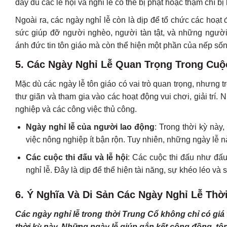
đầy đủ các lễ hội và nghi lễ có thể bị phạt hoặc thậm chí bị 
Ngoài ra, các ngày nghỉ lễ còn là dịp để tổ chức các hoạt
sức giúp đỡ người nghèo, người tàn tật, và những ngườ
ánh đức tin tôn giáo mà còn thể hiện một phần của nếp sốn
5.
Các Ngày Nghỉ Lễ Quan Trọng Trong Cuộ
Mặc dù các ngày lễ tôn giáo có vai trò quan trọng, nhưng t
thư giãn và tham gia vào các hoạt động vui chơi, giải trí
nghiệp và các công việc thủ công.
Ngày nghỉ lễ của người lao động
: Trong thời kỳ này
việc nông nghiệp ít bận rộn. Tuy nhiên, những ngày lễ n
Các cuộc thi đấu và lễ hội
: Các cuộc thi đấu như đấu
nghỉ lễ. Đây là dịp để thể hiện tài năng, sự khéo léo v
6.
Ý Nghĩa Và Di Sản Các Ngày Nghỉ Lễ Thờ
Các ngày nghỉ lễ trong thời Trung Cổ không chỉ có giá
thời kỳ này. Những ngày lễ giúp gắn kết cộng đồng, tôn 