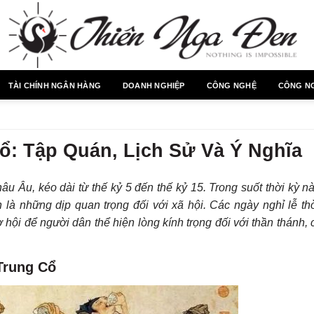
TÀI CHÍNH NGÂN HÀNG
DOANH NGHIỆP
CÔNG NGHỆ
CÔNG N
ổ: Tập Quán, Lịch Sử Và Ý Nghĩa
âu Âu, kéo dài từ thế kỷ 5 đến thế kỷ 15. Trong suốt thời kỳ n
n là những dịp quan trọng đối với xã hội. Các ngày nghỉ lễ th
 hội để người dân thể hiện lòng kính trọng đối với thần thánh,
Trung Cổ