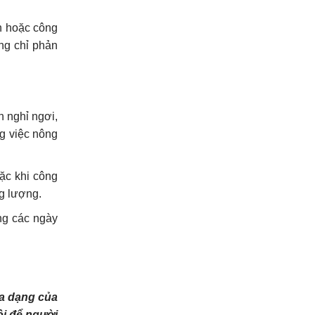
ăn hoặc công
ng chỉ phản
n nghỉ ngơi,
ng việc nông
ặc khi công
ng lượng.
ng các ngày
đa dạng của
ội để người