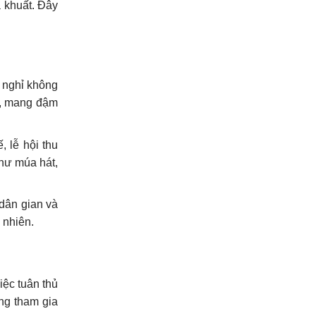
 khuất. Đây
 nghỉ không
g, mang đậm
, lễ hội thu
như múa hát,
 dân gian và
 nhiên.
ệc tuân thủ
ông tham gia