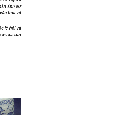
phản ánh sự
 văn hóa và
c lễ hội và
 sử của con