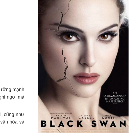
h hưởng mạnh
nghỉ ngơi mà
ội, cũng như
 văn hóa và