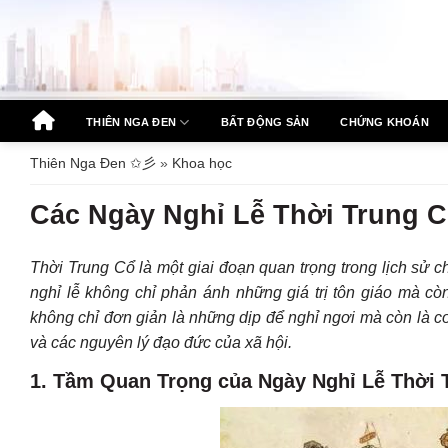
Bỏ
qua
nội
dung
THIÊN NGA ĐEN
BẤT ĐỘNG SẢN
CHỨNG KHOÁN
Thiên Nga Đen ✩彡
»
Khoa học
Các Ngày Nghỉ Lễ Thời Trung C
Thời Trung Cổ là một giai đoạn quan trọng trong lịch sử ch
nghỉ lễ không chỉ phản ánh những giá trị tôn giáo mà cò
không chỉ đơn giản là những dịp để nghỉ ngơi mà còn là cơ
và các nguyên lý đạo đức của xã hội.
1.
Tầm Quan Trọng của Ngày Nghỉ Lễ Thời 