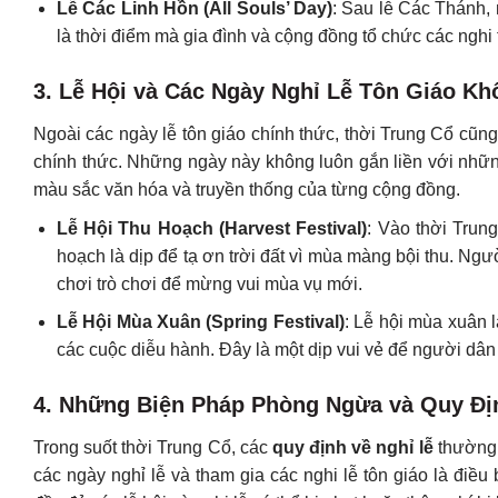
Lễ Các Linh Hồn (All Souls’ Day)
: Sau lễ Các Thánh,
là thời điểm mà gia đình và cộng đồng tổ chức các nghi
3.
Lễ Hội và Các Ngày Nghỉ Lễ Tôn Giáo K
Ngoài các ngày lễ tôn giáo chính thức, thời Trung Cổ cũn
chính thức. Những ngày này không luôn gắn liền với nhữn
màu sắc văn hóa và truyền thống của từng cộng đồng.
Lễ Hội Thu Hoạch (Harvest Festival)
: Vào thời Trung
hoạch là dịp để tạ ơn trời đất vì mùa màng bội thu. Ng
chơi trò chơi để mừng vui mùa vụ mới.
Lễ Hội Mùa Xuân (Spring Festival)
: Lễ hội mùa xuân l
các cuộc diễu hành. Đây là một dịp vui vẻ để người dân
4.
Những Biện Pháp Phòng Ngừa và Quy Địn
Trong suốt thời Trung Cổ, các
quy định về nghỉ lễ
thường 
các ngày nghỉ lễ và tham gia các nghi lễ tôn giáo là điề