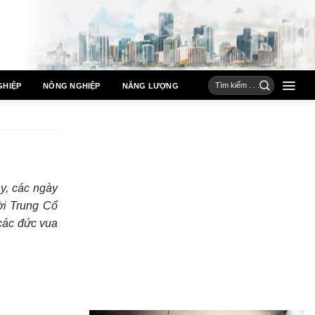
GHIỆP
NÔNG NGHIỆP
NĂNG LƯỢNG
ày, các ngày
ời Trung Cổ
 các đức vua