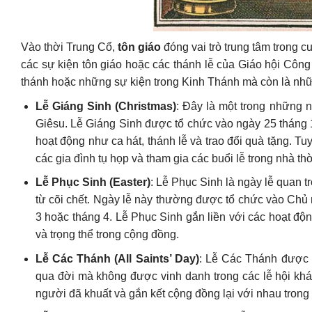
Vào thời Trung Cổ,
tôn giáo
đóng vai trò trung tâm trong 
các sự kiện tôn giáo hoặc các thánh lễ của Giáo hội Côn
thánh hoặc những sự kiện trong Kinh Thánh mà còn là nhữn
Lễ Giáng Sinh (Christmas)
: Đây là một trong những n
Giêsu. Lễ Giáng Sinh được tổ chức vào ngày 25 tháng 1
hoạt động như ca hát, thánh lễ và trao đổi quà tặng. Tuy
các gia đình tụ họp và tham gia các buổi lễ trong nhà thờ
Lễ Phục Sinh (Easter)
: Lễ Phục Sinh là ngày lễ quan 
từ cõi chết. Ngày lễ này thường được tổ chức vào Chủ n
3 hoặc tháng 4. Lễ Phục Sinh gắn liền với các hoạt độ
và trọng thể trong cộng đồng.
Lễ Các Thánh (All Saints’ Day)
: Lễ Các Thánh được 
qua đời mà không được vinh danh trong các lễ hội khác
người đã khuất và gắn kết cộng đồng lại với nhau trong 