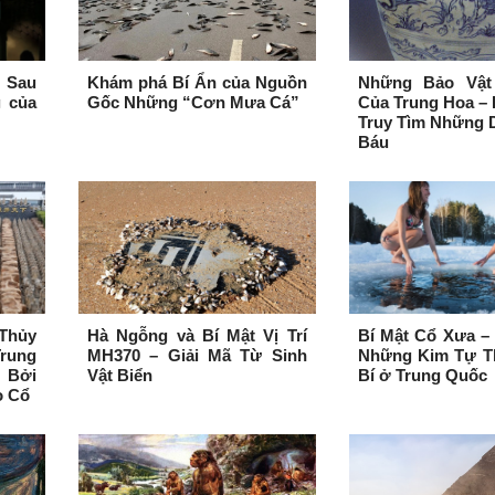
 Sau
Khám phá Bí Ẩn của Nguồn
Những Bảo Vật
 của
Gốc Những “Cơn Mưa Cá”
Của Trung Hoa – 
Truy Tìm Những 
Báu
Thủy
Hà Ngỗng và Bí Mật Vị Trí
Bí Mật Cổ Xưa –
rung
MH370 – Giải Mã Từ Sinh
Những Kim Tự T
 Bởi
Vật Biển
Bí ở Trung Quốc
o Cổ