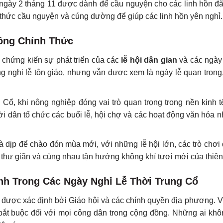
 ngày 2 tháng 11 được dành để cầu nguyện cho các linh hồn đã
 thức cầu nguyện và cúng dường để giúp các linh hồn yên nghỉ.
hông Chính Thức
g chứng kiến sự phát triển của các
lễ hội dân gian
và các ngày
g nghi lễ tôn giáo, nhưng vẫn được xem là ngày lễ quan trọn
 Cổ, khi nông nghiệp đóng vai trò quan trọng trong nền kinh tế
ười dân tổ chức các buổi lễ, hội chợ và các hoạt động văn hóa 
à dịp để chào đón mùa mới, với những lễ hội lớn, các trò chơi
 thư giãn và cùng nhau tận hưởng không khí tươi mới của thiên
h Trong Các Ngày Nghỉ Lễ Thời Trung Cổ
được xác định bởi Giáo hội và các chính quyền địa phương. Vi
u bắt buộc đối với mọi công dân trong cộng đồng. Những ai kh