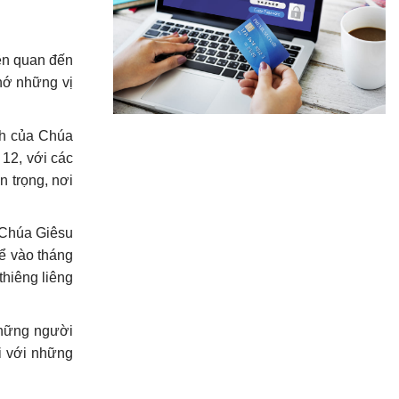
iên quan đến
hớ những vị
inh của Chúa
 12, với các
n trọng, nơi
a Chúa Giêsu
hể vào tháng
thiêng liêng
những người
ối với những