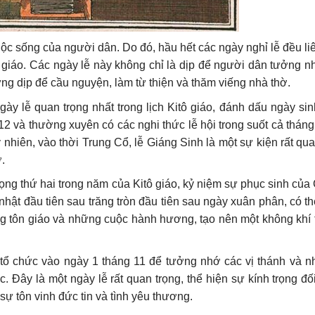
cuộc sống của người dân. Do đó, hầu hết các ngày nghỉ lễ đều l
g giáo. Các ngày lễ này không chỉ là dịp để người dân tưởng n
g dịp để cầu nguyện, làm từ thiện và thăm viếng nhà thờ.
gày lễ quan trọng nhất trong lịch Kitô giáo, đánh dấu ngày s
2 và thường xuyên có các nghi thức lễ hội trong suốt cả tháng
 nhiên, vào thời Trung Cổ, lễ Giáng Sinh là một sự kiện rất qua
.
trọng thứ hai trong năm của Kitô giáo, kỷ niệm sự phục sinh củ
hật đầu tiên sau trăng tròn đầu tiên sau ngày xuân phân, có t
ng tôn giáo và những cuộc hành hương, tạo nên một không khí 
tổ chức vào ngày 1 tháng 11 để tưởng nhớ các vị thánh và 
. Đây là một ngày lễ rất quan trọng, thể hiện sự kính trọng đ
sự tôn vinh đức tin và tình yêu thương.