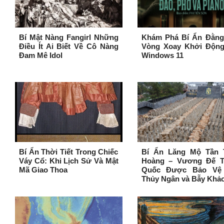
Bí Mật Nàng Fangirl Những
Khám Phá Bí Ẩn Đằng
Điều Ít Ai Biết Về Cô Nàng
Vòng Xoay Khởi Động
Đam Mê Idol
Windows 11
Bí Ẩn Thời Tiết Trong Chiếc
Bí Ẩn Lăng Mộ Tần 
Váy Cổ: Khi Lịch Sử Và Mật
Hoàng – Vương Đế T
Mã Giao Thoa
Quốc Được Bảo Vệ
Thủy Ngân và Bẫy Khả