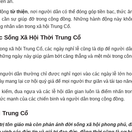
lên án.
 động
từ thiện
, nơi người dân có thể đóng góp tiền bạc, thức 
i cần sự giúp đỡ trong cộng đồng. Những hành động này khô
g nhân văn trong xã hội Trung Cổ.
c Sống Xã Hội Thời Trung Cổ
rong xã hội Trung Cổ, các ngày nghỉ lễ cũng là dịp để người dâ
. Những ngày này giúp giảm bớt căng thẳng và mệt mỏi trong cô
, người dân thường chỉ được nghỉ ngơi vào các ngày lễ lớn ho
ày mang lại cơ hội quý giá để mọi người thư giãn và tái tạo nă
 kiếm, đua ngựa và các lễ hội dân gian luôn là điểm nhấn tro
à sức mạnh của các chiến binh và người dân trong cộng đồng.
i Trung Cổ
 trị tôn giáo mà còn phản ánh đời sống xã hội phong phú, 
vinh các đức tin và giá trị đạo đức, đồng thời cũng là cơ h