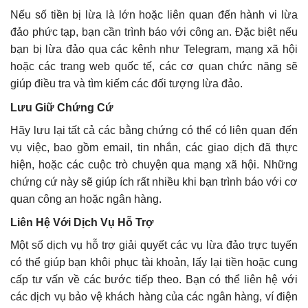
Nếu số tiền bị lừa là lớn hoặc liên quan đến hành vi lừa
đảo phức tạp, bạn cần trình báo với công an. Đặc biệt nếu
bạn bị lừa đảo qua các kênh như Telegram, mạng xã hội
hoặc các trang web quốc tế, các cơ quan chức năng sẽ
giúp điều tra và tìm kiếm các đối tượng lừa đảo.
Lưu Giữ Chứng Cứ
Hãy lưu lại tất cả các bằng chứng có thể có liên quan đến
vụ việc, bao gồm email, tin nhắn, các giao dịch đã thực
hiện, hoặc các cuộc trò chuyện qua mạng xã hội. Những
chứng cứ này sẽ giúp ích rất nhiều khi bạn trình báo với cơ
quan công an hoặc ngân hàng.
Liên Hệ Với Dịch Vụ Hỗ Trợ
Một số dịch vụ hỗ trợ giải quyết các vụ lừa đảo trực tuyến
có thể giúp bạn khôi phục tài khoản, lấy lại tiền hoặc cung
cấp tư vấn về các bước tiếp theo. Bạn có thể liên hệ với
các dịch vụ bảo vệ khách hàng của các ngân hàng, ví điện