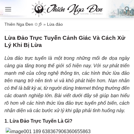
Bỏ
qua
nội
Thiên Nga Đen ✩彡
»
Lừa đảo
dung
Lừa Đảo Trực Tuyến Cảnh Giác Và Cách Xử
Lý Khi Bị Lừa
Lừa đảo trực tuyến là một trong những mối đe dọa ngày
càng gia tăng trong thế giới số hiện nay. Với sự phát triển
mạnh mẽ của công nghệ thông tin, các hình thức lừa đảo
trên mạng trở nên tinh vi và khó phát hiện hơn. Nạn nhân
có thể là bất kỳ ai, từ người dùng Internet thông thường đến
các doanh nghiệp lớn. Bài viết dưới đây sẽ giúp bạn hiểu
rõ hơn về các hình thức lừa đảo trực tuyến phổ biến, cách
nhận diện và các bước xử lý khi gặp phải tình huống này.
1.
Lừa Đảo Trực Tuyến Là Gì?