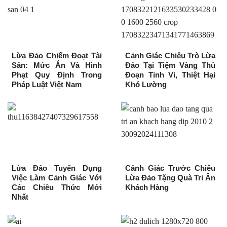
Lừa Đảo Chiếm Đoạt Tài
Cảnh Giác Chiêu Trò Lừa
Sản: Mức Án Và Hình
Đảo Tại Tiệm Vàng Thủ
Phạt Quy Định Trong
Đoạn Tinh Vi, Thiệt Hại
Pháp Luật Việt Nam
Khó Lường
Lừa Đảo Tuyển Dụng
Cảnh Giác Trước Chiêu
Việc Làm Cảnh Giác Với
Lừa Đảo Tặng Quà Tri Ân
Các Chiêu Thức Mới
Khách Hàng
Nhất