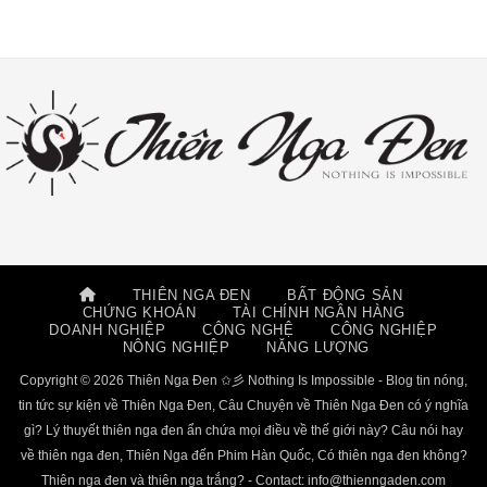
THIÊN NGA ĐEN
BẤT ĐỘNG SẢN
CHỨNG KHOÁN
TÀI CHÍNH NGÂN HÀNG
DOANH NGHIỆP
CÔNG NGHỆ
CÔNG NGHIỆP
NÔNG NGHIỆP
NĂNG LƯỢNG
Copyright © 2026 Thiên Nga Đen ✩彡 Nothing Is Impossible - Blog tin nóng,
tin tức sự kiện về Thiên Nga Đen, Câu Chuyện về Thiên Nga Đen có ý nghĩa
gì? Lý thuyết thiên nga đen ẩn chứa mọi điều về thế giới này? Câu nói hay
về thiên nga đen, Thiên Nga đến Phim Hàn Quốc, Có thiên nga đen không?
Thiên nga đen và thiên nga trắng? - Contact:
info@thienngaden.com