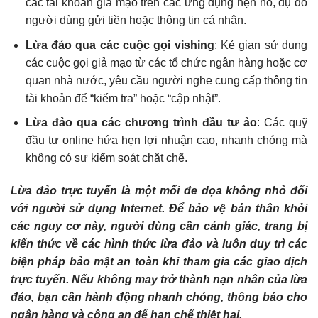
các tài khoản giả mạo trên các ứng dụng hẹn hò, dụ dỗ
người dùng gửi tiền hoặc thông tin cá nhân.
Lừa đảo qua các cuộc gọi vishing
: Kẻ gian sử dụng
các cuộc gọi giả mạo từ các tổ chức ngân hàng hoặc cơ
quan nhà nước, yêu cầu người nghe cung cấp thông tin
tài khoản để “kiểm tra” hoặc “cập nhật”.
Lừa đảo qua các chương trình đầu tư ảo
: Các quỹ
đầu tư online hứa hẹn lợi nhuận cao, nhanh chóng mà
không có sự kiểm soát chặt chẽ.
Lừa đảo trực tuyến là một mối đe dọa không nhỏ đối
với người sử dụng Internet. Để bảo vệ bản thân khỏi
các nguy cơ này, người dùng cần cảnh giác, trang bị
kiến thức về các hình thức lừa đảo và luôn duy trì các
biện pháp bảo mật an toàn khi tham gia các giao dịch
trực tuyến. Nếu không may trở thành nạn nhân của lừa
đảo, bạn cần hành động nhanh chóng, thông báo cho
ngân hàng và công an để hạn chế thiệt hại.