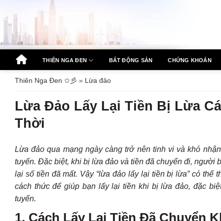
Bỏ
qua
nội
dung
THIÊN NGA ĐEN
BẤT ĐỘNG SẢN
CHỨNG KHOÁN
Thiên Nga Đen ✩彡
»
Lừa đảo
Lừa Đảo Lấy Lại Tiền Bị Lừa C
Thời
Lừa đảo qua mạng ngày càng trở nên tinh vi và khó nhận 
tuyến. Đặc biệt, khi bị lừa đảo và tiền đã chuyển đi, người
lại số tiền đã mất. Vậy “lừa đảo lấy lại tiền bị lừa” có 
cách thức để giúp bạn lấy lại tiền khi bị lừa đảo, đặc 
tuyến.
1. Cách Lấy Lại Tiền Đã Chuyển 