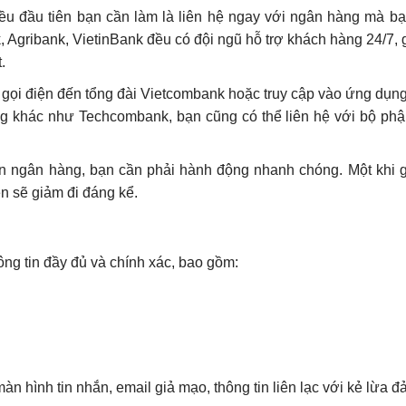
iều đầu tiên bạn cần làm là liên hệ ngay với ngân hàng mà bạ
Agribank, VietinBank đều có đội ngũ hỗ trợ khách hàng 24/7, g
.
ể gọi điện đến tổng đài Vietcombank hoặc truy cập vào ứng dụn
àng khác như Techcombank, bạn cũng có thể liên hệ với bộ ph
n ngân hàng, bạn cần phải hành động nhanh chóng. Một khi g
ền sẽ giảm đi đáng kể.
ông tin đầy đủ và chính xác, bao gồm:
 hình tin nhắn, email giả mạo, thông tin liên lạc với kẻ lừa đả