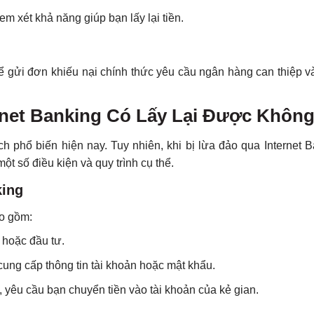
em xét khả năng giúp bạn lấy lại tiền.
hể gửi đơn khiếu nại chính thức yêu cầu ngân hàng can thiệp và
rnet Banking Có Lấy Lại Được Khôn
h phổ biến hiện nay. Tuy nhiên, khi bị lừa đảo qua Internet 
một số điều kiện và quy trình cụ thể.
king
ao gồm:
 hoặc đầu tư.
ung cấp thông tin tài khoản hoặc mật khẩu.
 yêu cầu bạn chuyển tiền vào tài khoản của kẻ gian.