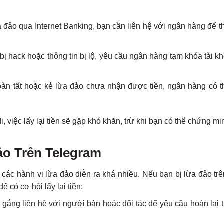
ừa đảo qua Internet Banking, bạn cần liên hệ với ngân hàng để 
bị hack hoặc thông tin bị lộ, yêu cầu ngân hàng tạm khóa tài k
oàn tất hoặc kẻ lừa đảo chưa nhận được tiền, ngân hàng có t
, việc lấy lại tiền sẽ gặp khó khăn, trừ khi bạn có thể chứng mi
Đảo Trên Telegram
 các hành vi lừa đảo diễn ra khá nhiều. Nếu bạn bị lừa đảo tr
 có cơ hội lấy lại tiền:
ố gắng liên hệ với người bán hoặc đối tác để yêu cầu hoàn lại 