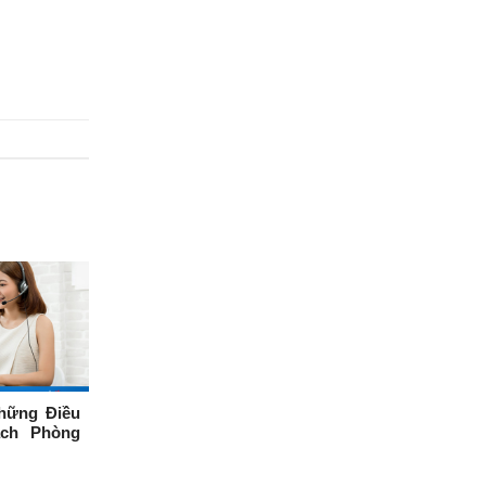
hững Điều
ách Phòng