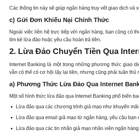
Các thông tin này sẽ giúp ngân hàng truy vết giao dịch và x
c) Gửi Đơn Khiếu Nại Chính Thức
Ngoài việc liên hệ trực tiếp với ngân hàng, bạn cũng có t
tìm kẻ lừa đảo hoặc yêu cầu hoàn trả tiền.
2. Lừa Đảo Chuyển Tiền Qua Inte
Internet Banking là một trong những phương thức giao dịc
vẫn có thể có cơ hội lấy lại tiền, nhưng cũng phải tuân thủ 
a) Phương Thức Lừa Đảo Qua Internet Ban
Một số hình thức lừa đảo qua Internet Banking phổ biến b
Lừa đảo qua các chương trình giả mạo như khuyến mãi
Lừa đảo qua email giả mạo từ ngân hàng, yêu cầu bạn c
Lừa đảo qua các tin nhắn giả mạo nhân viên ngân hàng,