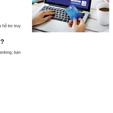
 hỗ trợ truy
g?
Banking, bạn