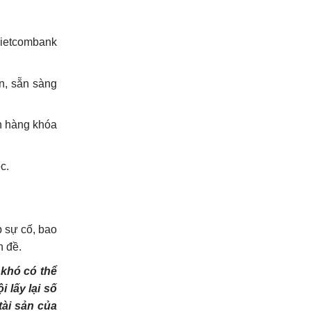
Vietcombank
n, sẵn sàng
ân hàng khóa
c.
p sự cố, bao
n đề.
 khó có thể
 lấy lại số
tài sản của