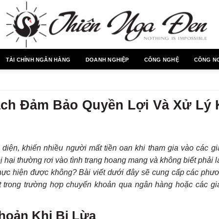
TÀI CHÍNH NGÂN HÀNG
DOANH NGHIỆP
CÔNG NGHỆ
CÔNG N
ách Đảm Bảo Quyền Lợi Và Xử Lý 
diện, khiến nhiều người mất tiền oan khi tham gia vào các gia
 bị hại thường rơi vào tình trạng hoang mang và không biết phải l
thể thực hiện được không? Bài viết dưới đây sẽ cung cấp các ph
biệt trong trường hợp chuyển khoản qua ngân hàng hoặc các gia
Khoản Khi Bị Lừa