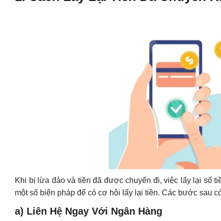
Khi bị lừa đảo và tiền đã được chuyển đi, việc lấy lại số
một số biện pháp để có cơ hội lấy lại tiền. Các bước sau có
a) Liên Hệ Ngay Với Ngân Hàng