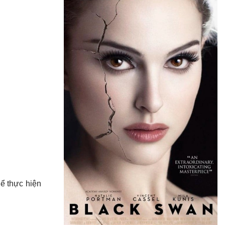
hể thực hiện