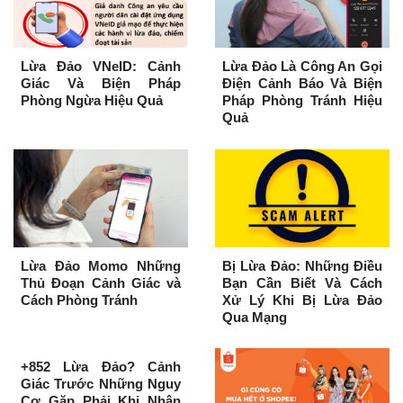
Lừa Đảo VNeID: Cảnh
Lừa Đảo Là Công An Gọi
Giác Và Biện Pháp
Điện Cảnh Báo Và Biện
Phòng Ngừa Hiệu Quả
Pháp Phòng Tránh Hiệu
Quả
Lừa Đảo Momo Những
Bị Lừa Đảo: Những Điều
Thủ Đoạn Cảnh Giác và
Bạn Cần Biết Và Cách
Cách Phòng Tránh
Xử Lý Khi Bị Lừa Đảo
Qua Mạng
+852 Lừa Đảo? Cảnh
Giác Trước Những Nguy
Cơ Gặp Phải Khi Nhận