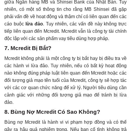
giữa Ngân hàng MB và Shinsei Bank của Nhật Bản. Tuy
nhiên, có một số thông tin cho rằng MB Shinsei đã gặp
phải vấn đề về hoạt động và thậm chí có liên quan đến các
cáo buộc
lừa đảo
. Tuy nhiên, các vấn đề này không trực
tiếp liên quan đến Mcredit. Mcredit vẫn là công ty tài chính
độc lập với các sản phẩm vay tiêu dùng hợp pháp.
7. Mcredit Bị Bắt?
Mcredit không phải là một công ty bị bắt hay bị điều tra về
các hành vi lừa đảo. Tuy nhiên, nếu có bất kỳ hoạt động
nào không đúng pháp luật liên quan đến Mcredit hoặc các
đối tượng giả mạo tên tuổi của Mcredit, công ty sẽ hợp tác
với các cơ quan chức năng để xử lý. Người tiêu dùng cần
cảnh giác với những đối tượng giả mạo để tránh bị lừa
đảo.
8. Bùng Nợ Mcredit Có Sao Không?
Bùng nợ Mcredit là hành vi vi phạm hợp đồng và có thể
gây ra hậu quả nghiêm trọng. Nếu bạn cố tình không trả