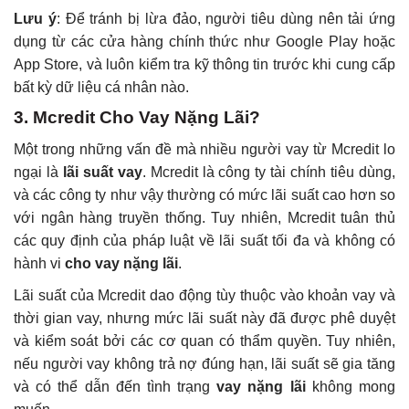
Lưu ý
: Để tránh bị lừa đảo, người tiêu dùng nên tải ứng
dụng từ các cửa hàng chính thức như Google Play hoặc
App Store, và luôn kiểm tra kỹ thông tin trước khi cung cấp
bất kỳ dữ liệu cá nhân nào.
3. Mcredit Cho Vay Nặng Lãi?
Một trong những vấn đề mà nhiều người vay từ Mcredit lo
ngại là
lãi suất vay
. Mcredit là công ty tài chính tiêu dùng,
và các công ty như vậy thường có mức lãi suất cao hơn so
với ngân hàng truyền thống. Tuy nhiên, Mcredit tuân thủ
các quy định của pháp luật về lãi suất tối đa và không có
hành vi
cho vay nặng lãi
.
Lãi suất của Mcredit dao động tùy thuộc vào khoản vay và
thời gian vay, nhưng mức lãi suất này đã được phê duyệt
và kiểm soát bởi các cơ quan có thẩm quyền. Tuy nhiên,
nếu người vay không trả nợ đúng hạn, lãi suất sẽ gia tăng
và có thể dẫn đến tình trạng
vay nặng lãi
không mong