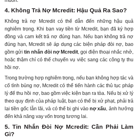
muốn.
4. Không Trả Nợ Mcredit: Hậu Quả Ra Sao?
Không trả nợ Mcredit có thể dẫn đến những hậu quả
nghiêm trọng. Khi bạn vay tiền từ Mcredit, bạn đã ký hợp
đồng và cam kết trả nợ đúng hạn. Nếu bạn không trả nợ
đúng hạn, Mcredit sẽ áp dụng các biện pháp đòi nợ, bao
gồm gửi
tin nhắn đòi nợ Mcredit
, gọi điện thoại nhắc nhở,
hoặc thậm chí có thể chuyển vụ việc sang các công ty thu
hồi nợ.
Trong trường hợp nghiêm trọng, nếu bạn không hợp tác và
cố tình bùng nợ, Mcredit có thể tiến hành các thủ tục pháp
lý để thu hồi nợ, bao gồm việc kiện bạn ra tòa. Nếu bị xử lý
theo quy định của pháp luật, bạn có thể bị xử phạt, phải trả
lại tiền gốc lẫn lãi, và có thể bị ghi vào
nợ xấu
, ảnh hưởng
đến khả năng vay vốn trong tương lai.
5. Tin Nhắn Đòi Nợ Mcredit: Cần Phải Làm
Gì?