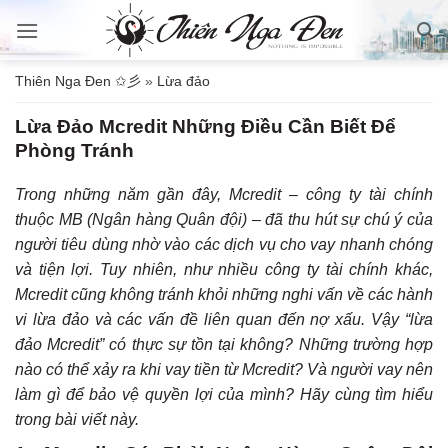
Bỏ
qua
nội
Thiên Nga Đen ✩彡
»
Lừa đảo
dung
Lừa Đảo Mcredit Những Điều Cần Biết Để
Phòng Tránh
Trong những năm gần đây, Mcredit – công ty tài chính
thuộc MB (Ngân hàng Quân đội) – đã thu hút sự chú ý của
người tiêu dùng nhờ vào các dịch vụ cho vay nhanh chóng
và tiện lợi. Tuy nhiên, như nhiều công ty tài chính khác,
Mcredit cũng không tránh khỏi những nghi vấn về các hành
vi lừa đảo và các vấn đề liên quan đến nợ xấu. Vậy “lừa
đảo Mcredit” có thực sự tồn tại không? Những trường hợp
nào có thể xảy ra khi vay tiền từ Mcredit? Và người vay nên
làm gì để bảo vệ quyền lợi của mình? Hãy cùng tìm hiểu
trong bài viết này.