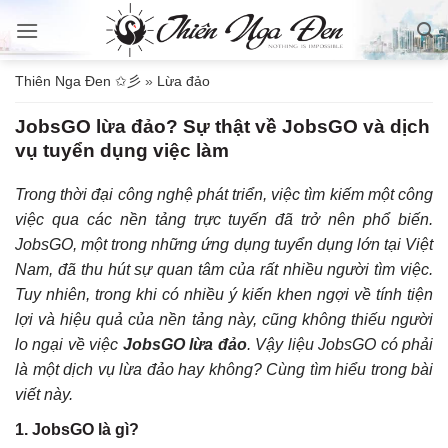
Bỏ
qua
nội
Thiên Nga Đen ✩彡
»
Lừa đảo
dung
JobsGO lừa đảo? Sự thật về JobsGO và dịch
vụ tuyển dụng việc làm
Trong thời đại công nghệ phát triển, việc tìm kiếm một công
việc qua các nền tảng trực tuyến đã trở nên phổ biến.
JobsGO, một trong những ứng dụng tuyển dụng lớn tại Việt
Nam, đã thu hút sự quan tâm của rất nhiều người tìm việc.
Tuy nhiên, trong khi có nhiều ý kiến khen ngợi về tính tiện
lợi và hiệu quả của nền tảng này, cũng không thiếu người
lo ngại về việc
JobsGO lừa đảo
. Vậy liệu JobsGO có phải
là một dịch vụ lừa đảo hay không? Cùng tìm hiểu trong bài
viết này.
1.
JobsGO là gì?