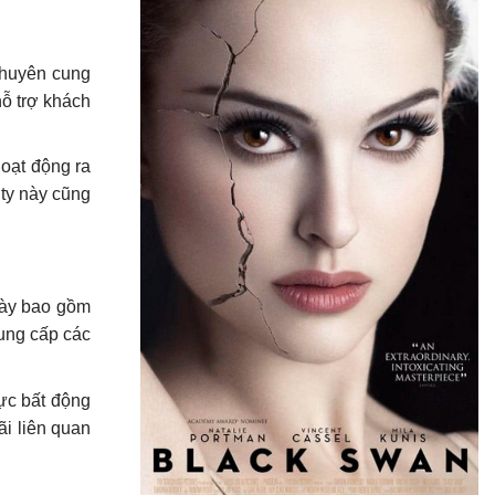
 chuyên cung
hỗ trợ khách
oạt động ra
ty này cũng
này bao gồm
cung cấp các
vực bất động
ãi liên quan