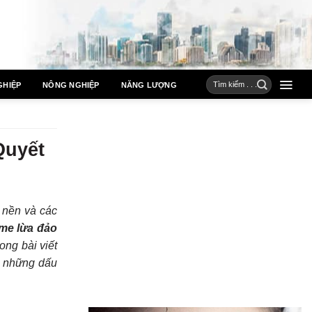
GHIỆP
NÔNG NGHIỆP
NĂNG LƯỢNG
Quyết
t nền và các
me lừa đảo
ng bài viết
c những dấu