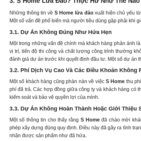
3.
S Home Lừa Đảo? Thực Hư Như Thế Nào
Những thông tin về
S Home lừa đảo
xuất hiện chủ yếu từ
Một số vấn đề phổ biến mà người tiêu dùng gặp phải khi g
3.1.
Dự Án Không Đúng Như Hứa Hẹn
Một trong những vấn đề chính mà khách hàng phản ánh l
vị trí, tiến độ thi công và chất lượng công trình thường
đánh giá dự án trước khi quyết định đầu tư. Một số dự án t
3.2.
Phí Dịch Vụ Cao Và Các Điều Khoản Không 
Một số khách hàng cũng phàn nàn về việc
S Home
thu ph
phí đã trả. Các hợp đồng giữa công ty và khách hàng có t
kiểm soát và bảo vệ quyền lợi của mình.
3.3.
Dự Án Không Hoàn Thành Hoặc Giới Thiệu S
Một số thông tin cho thấy rằng
S Home
đã chào mời khác
phép xây dựng đúng quy định. Điều này đã gây ra tình trạn
nhận được sản phẩm như đã hứa.