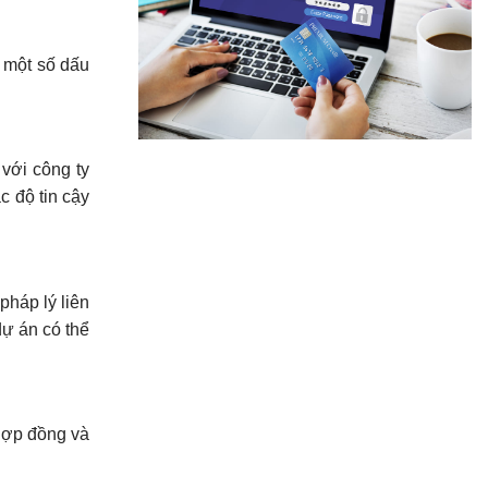
n một số dấu
 với công ty
c độ tin cậy
pháp lý liên
ự án có thể
hợp đồng và