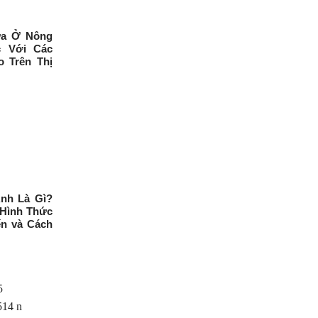
ữa Ở Nông
c Với Các
 Trên Thị
nh Là Gì?
Hình Thức
n và Cách