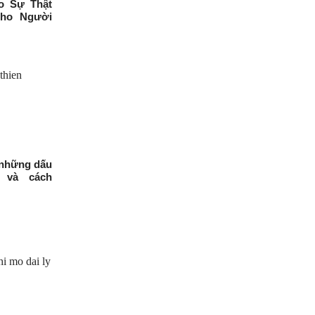
o Sự Thật
ho Người
 những dấu
t và cách