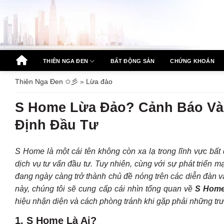
Bỏ
qua
nội
dung
THIÊN NGA ĐEN
BẤT ĐỘNG SẢN
CHỨNG KHOÁN
Thiên Nga Đen ✩彡
»
Lừa đảo
S Home Lừa Đảo? Cảnh Báo Và 
Định Đầu Tư
S Home là một cái tên không còn xa lạ trong lĩnh vực bất 
dịch vụ tư vấn đầu tư. Tuy nhiên, cùng với sự phát triển m
đang ngày càng trở thành chủ đề nóng trên các diễn đàn 
này, chúng tôi sẽ cung cấp cái nhìn tổng quan về
S Hom
hiệu nhận diện và cách phòng tránh khi gặp phải những tr
1.
S Home Là Ai?