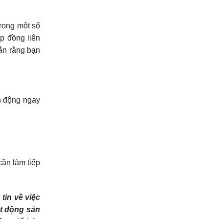
rong một số
p đồng liên
ắn rằng bạn
h động ngay
cần làm tiếp
tin về việc
ất động sản