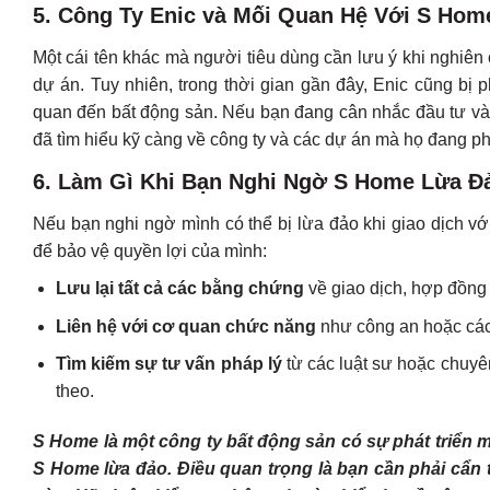
5.
Công Ty Enic và Mối Quan Hệ Với S Hom
Một cái tên khác mà người tiêu dùng cần lưu ý khi nghiê
dự án. Tuy nhiên, trong thời gian gần đây, Enic cũng bị
quan đến bất động sản. Nếu bạn đang cân nhắc đầu tư và
đã tìm hiểu kỹ càng về công ty và các dự án mà họ đang phá
6.
Làm Gì Khi Bạn Nghi Ngờ S Home Lừa Đ
Nếu bạn nghi ngờ mình có thể bị lừa đảo khi giao dịch v
để bảo vệ quyền lợi của mình:
Lưu lại tất cả các bằng chứng
về giao dịch, hợp đồng 
Liên hệ với cơ quan chức năng
như công an hoặc các 
Tìm kiếm sự tư vấn pháp lý
từ các luật sư hoặc chuyê
theo.
S Home là một công ty bất động sản có sự phát triển 
S Home lừa đảo. Điều quan trọng là bạn cần phải cẩn t