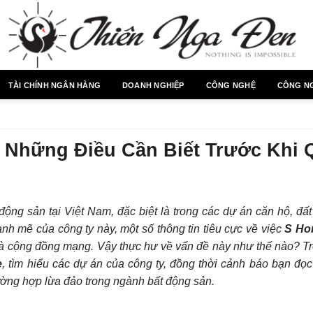
TÀI CHÍNH NGÂN HÀNG
DOANH NGHIỆP
CÔNG NGHỆ
CÔNG N
Những Điều Cần Biết Trước Khi 
động sản tại Việt Nam, đặc biệt là trong các dự án căn hộ, đấ
ạnh mẽ của công ty này, một số thông tin tiêu cực về việc
S Ho
và cộng đồng mạng. Vậy thực hư về vấn đề này như thế nào? Tro
e
, tìm hiểu các dự án của công ty, đồng thời cảnh báo bạn đọ
ường hợp lừa đảo trong ngành bất động sản.