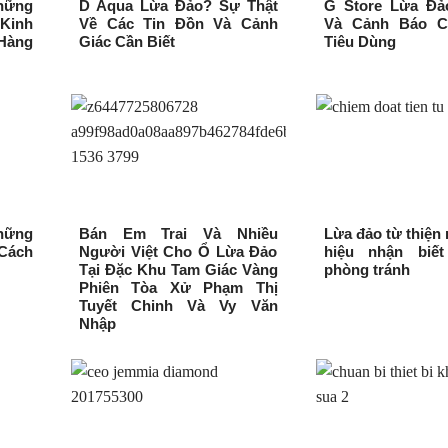
hững
D Aqua Lừa Đảo? Sự Thật
G Store Lừa Đả
 Kinh
Về Các Tin Đồn Và Cảnh
Và Cảnh Báo C
Hàng
Giác Cần Biết
Tiêu Dùng
hững
Bán Em Trai Và Nhiều
Lừa đảo từ thiện
Cách
Người Việt Cho Ổ Lừa Đảo
hiệu nhận biế
Tại Đặc Khu Tam Giác Vàng
phòng tránh
Phiên Tòa Xử Phạm Thị
Tuyết Chinh Và Vy Văn
Nhập