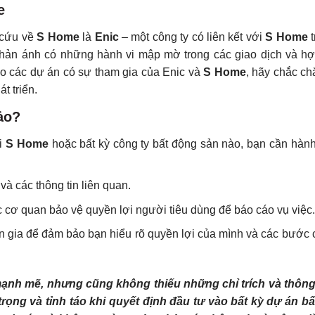
e
n cứu về
S Home
là
Enic
– một công ty có liên kết với
S Home
t
 phản ánh có những hành vi mập mờ trong các giao dịch và hợ
o các dự án có sự tham gia của Enic và
S Home
, hãy chắc ch
t triển.
ảo?
ới
S Home
hoặc bất kỳ công ty bất động sản nào, bạn cần hàn
và các thông tin liên quan.
cơ quan bảo vệ quyền lợi người tiêu dùng để báo cáo vụ việc.
n gia để đảm bảo bạn hiểu rõ quyền lợi của mình và các bước 
mạnh mẽ, nhưng cũng không thiếu những chỉ trích và thông 
rọng và tỉnh táo khi quyết định đầu tư vào bất kỳ dự án b