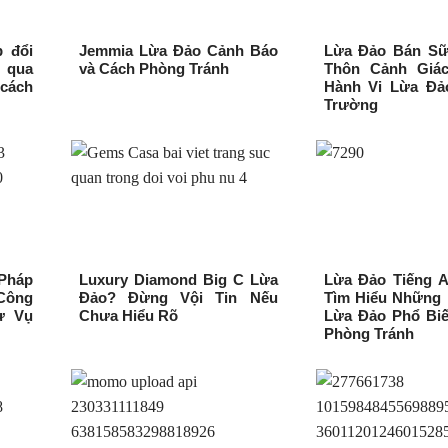
 đổi
Jemmia Lừa Đảo Cảnh Báo
Lừa Đảo Bán S
o qua
và Cách Phòng Tránh
Thôn Cảnh Giá
cách
Hành Vi Lừa Đảo
Trường
 Pháp
Luxury Diamond Big C Lừa
Lừa Đảo Tiếng A
Công
Đảo? Đừng Vội Tin Nếu
Tìm Hiểu Những 
ừ Vụ
Chưa Hiểu Rõ
Lừa Đảo Phổ Biế
Phòng Tránh