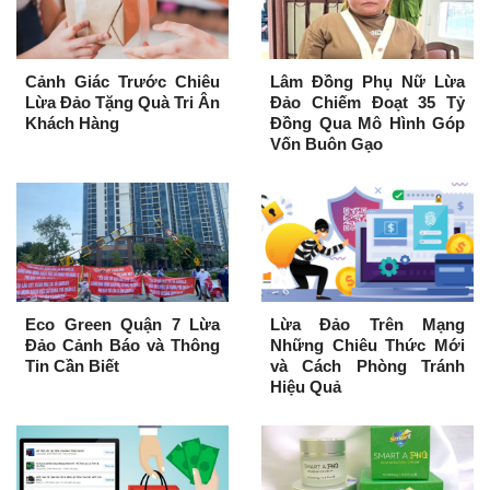
Cảnh Giác Trước Chiêu
Lâm Đồng Phụ Nữ Lừa
Lừa Đảo Tặng Quà Tri Ân
Đảo Chiếm Đoạt 35 Tỷ
Khách Hàng
Đồng Qua Mô Hình Góp
Vốn Buôn Gạo
Eco Green Quận 7 Lừa
Lừa Đảo Trên Mạng
Đảo Cảnh Báo và Thông
Những Chiêu Thức Mới
Tin Cần Biết
và Cách Phòng Tránh
Hiệu Quả