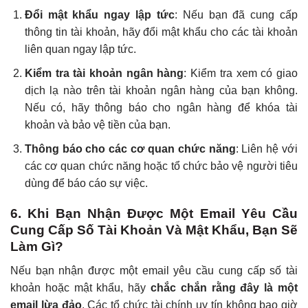
Đổi mật khẩu ngay lập tức
: Nếu bạn đã cung cấp
thông tin tài khoản, hãy đổi mật khẩu cho các tài khoản
liên quan ngay lập tức.
Kiểm tra tài khoản ngân hàng
: Kiểm tra xem có giao
dịch lạ nào trên tài khoản ngân hàng của bạn không.
Nếu có, hãy thông báo cho ngân hàng để khóa tài
khoản và bảo vệ tiền của bạn.
Thông báo cho các cơ quan chức năng
: Liên hệ với
các cơ quan chức năng hoặc tổ chức bảo vệ người tiêu
dùng để báo cáo sự việc.
6.
Khi Bạn Nhận Được Một Email Yêu Cầu
Cung Cấp Số Tài Khoản Và Mật Khẩu, Bạn Sẽ
Làm Gì?
Nếu bạn nhận được một email yêu cầu cung cấp số tài
khoản hoặc mật khẩu, hãy
chắc chắn rằng đây là một
email lừa đảo
. Các tổ chức tài chính uy tín không bao giờ