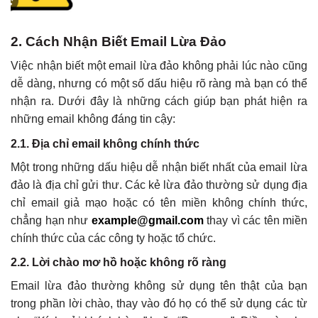
2.
Cách Nhận Biết Email Lừa Đảo
Việc nhận biết một email lừa đảo không phải lúc nào cũng
dễ dàng, nhưng có một số dấu hiệu rõ ràng mà bạn có thể
nhận ra. Dưới đây là những cách giúp bạn phát hiện ra
những email không đáng tin cậy:
2.1.
Địa chỉ email không chính thức
Một trong những dấu hiệu dễ nhận biết nhất của email lừa
đảo là địa chỉ gửi thư. Các kẻ lừa đảo thường sử dụng địa
chỉ email giả mạo hoặc có tên miền không chính thức,
chẳng hạn như
example@gmail.com
thay vì các tên miền
chính thức của các công ty hoặc tổ chức.
2.2.
Lời chào mơ hồ hoặc không rõ ràng
Email lừa đảo thường không sử dụng tên thật của bạn
trong phần lời chào, thay vào đó họ có thể sử dụng các từ