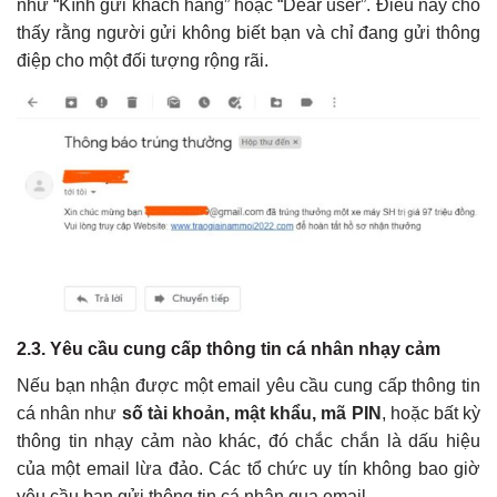
như “Kính gửi khách hàng” hoặc “Dear user”. Điều này cho
thấy rằng người gửi không biết bạn và chỉ đang gửi thông
điệp cho một đối tượng rộng rãi.
2.3.
Yêu cầu cung cấp thông tin cá nhân nhạy cảm
Nếu bạn nhận được một email yêu cầu cung cấp thông tin
cá nhân như
số tài khoản, mật khẩu, mã PIN
, hoặc bất kỳ
thông tin nhạy cảm nào khác, đó chắc chắn là dấu hiệu
của một email lừa đảo. Các tổ chức uy tín không bao giờ
yêu cầu bạn gửi thông tin cá nhân qua email.