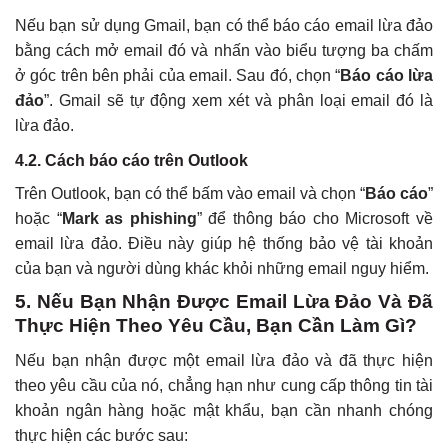
Nếu bạn sử dụng Gmail, bạn có thể báo cáo email lừa đảo
bằng cách mở email đó và nhấn vào biểu tượng ba chấm
ở góc trên bên phải của email. Sau đó, chọn “
Báo cáo lừa
đảo
”. Gmail sẽ tự động xem xét và phân loại email đó là
lừa đảo.
4.2.
Cách báo cáo trên Outlook
Trên Outlook, bạn có thể bấm vào email và chọn “
Báo cáo
”
hoặc “
Mark as phishing
” để thông báo cho Microsoft về
email lừa đảo. Điều này giúp hệ thống bảo vệ tài khoản
của bạn và người dùng khác khỏi những email nguy hiểm.
5.
Nếu Bạn Nhận Được Email Lừa Đảo Và Đã
Thực Hiện Theo Yêu Cầu, Bạn Cần Làm Gì?
Nếu bạn nhận được một email lừa đảo và đã thực hiện
theo yêu cầu của nó, chẳng hạn như cung cấp thông tin tài
khoản ngân hàng hoặc mật khẩu, bạn cần nhanh chóng
thực hiện các bước sau: