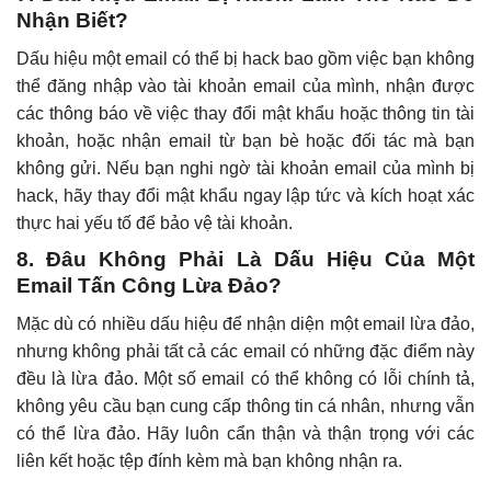
Nhận Biết?
Dấu hiệu một email có thể bị hack bao gồm việc bạn không
thể đăng nhập vào tài khoản email của mình, nhận được
các thông báo về việc thay đổi mật khẩu hoặc thông tin tài
khoản, hoặc nhận email từ bạn bè hoặc đối tác mà bạn
không gửi. Nếu bạn nghi ngờ tài khoản email của mình bị
hack, hãy thay đổi mật khẩu ngay lập tức và kích hoạt xác
thực hai yếu tố để bảo vệ tài khoản.
8.
Đâu Không Phải Là Dấu Hiệu Của Một
Email Tấn Công Lừa Đảo?
Mặc dù có nhiều dấu hiệu để nhận diện một email lừa đảo,
nhưng không phải tất cả các email có những đặc điểm này
đều là lừa đảo. Một số email có thể không có lỗi chính tả,
không yêu cầu bạn cung cấp thông tin cá nhân, nhưng vẫn
có thể lừa đảo. Hãy luôn cẩn thận và thận trọng với các
liên kết hoặc tệp đính kèm mà bạn không nhận ra.