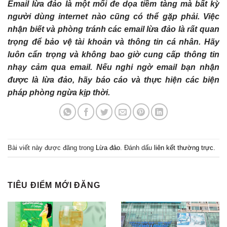
Email lừa đảo là một mối đe dọa tiềm tàng mà bất kỳ
người dùng internet nào cũng có thể gặp phải. Việc
nhận biết và phòng tránh các email lừa đảo là rất quan
trọng để bảo vệ tài khoản và thông tin cá nhân. Hãy
luôn cẩn trọng và không bao giờ cung cấp thông tin
nhạy cảm qua email. Nếu nghi ngờ email bạn nhận
được là lừa đảo, hãy báo cáo và thực hiện các biện
pháp phòng ngừa kịp thời.
Bài viết này được đăng trong
Lừa đảo
. Đánh dấu
liên kết thường trực
.
TIÊU ĐIỂM MỚI ĐĂNG