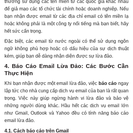
thường sử dụng các tên miền từ các quốc gia khác nhau
để giả mạo các tổ chức tài chính hoặc doanh nghiệp. Nếu
bạn nhận được email từ các địa chỉ email có tên miền lạ
hoặc không phải là một công ty nổi tiếng mà bạn biết, hãy
hết sức cẩn trọng.
Đặc biệt, các email từ nước ngoài có thể sử dụng ngôn
ngữ không phù hợp hoặc có dấu hiệu của sự dịch thuật
kém, giúp bạn dễ dàng nhận diện được sự lừa đảo.
4.
Báo Cáo Email Lừa Đảo: Các Bước Cần
Thực Hiện
Khi bạn nhận được một email lừa đảo, việc
báo cáo
ngay
lập tức cho nhà cung cấp dịch vụ email của bạn là rất quan
trọng. Việc này giúp ngừng hành vi lừa đảo và bảo vệ
những người dùng khác. Hầu hết các dịch vụ email lớn
như Gmail, Outlook và Yahoo đều có tính năng báo cáo
email lừa đảo.
4.1.
Cách báo cáo trên Gmail