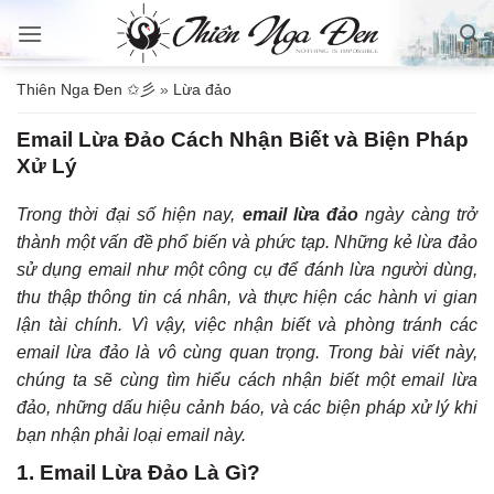
Bỏ
qua
nội
Thiên Nga Đen ✩彡
»
Lừa đảo
dung
Email Lừa Đảo Cách Nhận Biết và Biện Pháp
Xử Lý
Trong thời đại số hiện nay,
email lừa đảo
ngày càng trở
thành một vấn đề phổ biến và phức tạp. Những kẻ lừa đảo
sử dụng email như một công cụ để đánh lừa người dùng,
thu thập thông tin cá nhân, và thực hiện các hành vi gian
lận tài chính. Vì vậy, việc nhận biết và phòng tránh các
email lừa đảo là vô cùng quan trọng. Trong bài viết này,
chúng ta sẽ cùng tìm hiểu cách nhận biết một email lừa
đảo, những dấu hiệu cảnh báo, và các biện pháp xử lý khi
bạn nhận phải loại email này.
1.
Email Lừa Đảo Là Gì?