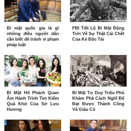
Bí mật quốc gia là gì
FBI Tiết Lộ Bí Mật Động
những điều người dân
Trời Về Sự Thật Cái Chết
cần biết để tránh vi phạm
Của Kẻ Độc Tài
pháp luật
Bí Mật Hổ Phách Quan
Bí Mật Tư Duy Triệu Phú
Âm Hành Trình Tìm Kiếm
Khám Phá Cách Nghĩ Để
Quá Khứ Của Sở Lưu
Đạt Được Thành Công
Hương
Và Giàu Có