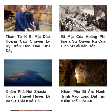
Thám Tử K Bí Mật Đảo
Bí Mật Của Hoàng Phi
Hoang Câu Chuyện Ly
Isana Sự Quyến Rũ Của
Kỳ Trên Hòn Đảo Lưu
Lịch Sử và Văn Hóa
Đày
Khám Phá Núi Shasta –
Khám Phá Bí Ẩn: Hành
Truyền Thuyết Huyền Bí
Trình Vào Lòng Đất Tìm
Và Sự Thật Khó Tin
Kiếm Thế Giới Ẩn