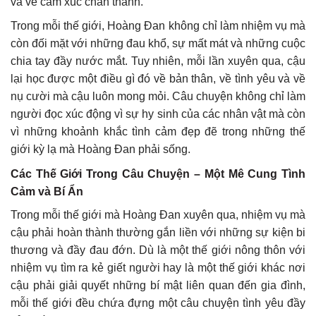
và về cảm xúc chân thành.
Trong mỗi thế giới, Hoàng Đan không chỉ làm nhiệm vụ mà
còn đối mặt với những đau khổ, sự mất mát và những cuộc
chia tay đầy nước mắt. Tuy nhiên, mỗi lần xuyên qua, cậu
lại học được một điều gì đó về bản thân, về tình yêu và về
nụ cười mà cậu luôn mong mỏi. Câu chuyện không chỉ làm
người đọc xúc động vì sự hy sinh của các nhân vật mà còn
vì những khoảnh khắc tình cảm đẹp đẽ trong những thế
giới kỳ lạ mà Hoàng Đan phải sống.
Các Thế Giới Trong Câu Chuyện – Một Mê Cung Tình
Cảm và Bí Ẩn
Trong mỗi thế giới mà Hoàng Đan xuyên qua, nhiệm vụ mà
cậu phải hoàn thành thường gắn liền với những sự kiện bi
thương và đầy đau đớn. Dù là một thế giới nông thôn với
nhiệm vụ tìm ra kẻ giết người hay là một thế giới khác nơi
cậu phải giải quyết những bí mật liên quan đến gia đình,
mỗi thế giới đều chứa đựng một câu chuyện tình yêu đầy