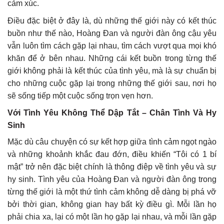
cảm xúc.
Điều đặc biệt ở đây là, dù những thế giới này có kết thúc
buồn như thế nào, Hoàng Đan và người đàn ông cậu yêu
vẫn luôn tìm cách gặp lại nhau, tìm cách vượt qua mọi khó
khăn để ở bên nhau. Những cái kết buồn trong từng thế
giới không phải là kết thúc của tình yêu, mà là sự chuẩn bị
cho những cuộc gặp lại trong những thế giới sau, nơi họ
sẽ sống tiếp một cuộc sống trọn vẹn hơn.
Với Tình Yêu Không Thể Dập Tắt – Chân Tình Và Hy
Sinh
Mặc dù câu chuyện có sự kết hợp giữa tình cảm ngọt ngào
và những khoảnh khắc đau đớn, điều khiến “Tôi có 1 bí
mật” trở nên đặc biệt chính là thông điệp về tình yêu và sự
hy sinh. Tình yêu của Hoàng Đan và người đàn ông trong
từng thế giới là một thứ tình cảm không dễ dàng bị phá vỡ
bởi thời gian, không gian hay bất kỳ điều gì. Mỗi lần họ
phải chia xa, lại có một lần họ gặp lại nhau, và mỗi lần gặp