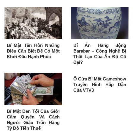
Bí Mật Tân Hôn Những
Bí Ẩn Hang động
Điều Cần Biết Để Có Một
Barabar – Công Nghệ Bị
Khởi Đầu Hạnh Phúc
Thất Lạc Của Ấn Độ Cổ
Đại?
Ô Cửa Bí Mật Gameshow
Truyền Hình Hấp Dẫn
Của VTV3
Bí Mật Đen Tối Của Giới
Cầm Quyền Và Cách
Người Giàu Trốn Hàng
Tỷ Đô Tiền Thuế