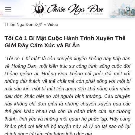
Bỏ
qua
nội
Thiên Nga Đen ✩彡
»
Video
dung
Tôi Có 1 Bí Mật Cuộc Hành Trình Xuyên Thế
Giới Đầy Cảm Xúc và Bí Ẩn
“Tôi có 1 bí mật” là câu chuyện xuyên không đầy hấp dẫn
về Hoàng Đan, một kiến trúc sư công trình sống cuộc đời
không giống ai. Hoàng Đan không chỉ phải đối mặt với
những thử thách về thể chất mà còn phải sống với một bí
mật sâu kín, một bí mật liên quan đến khả năng cảm nhận
đau đớn khác biệt so với người bình thường. Câu chuyện
này không chỉ đơn giản là những chuyến xuyên qua các
thế giới khác nhau mà còn là hành trình của sự trưởng
thành, tình yêu và những mối quan hệ phức tạp. Hãy cùng
khám phá chi tiết về bộ truyện này và lý do tại sao nó lại
chinh phục trái tim của hàng triệu độc giả.