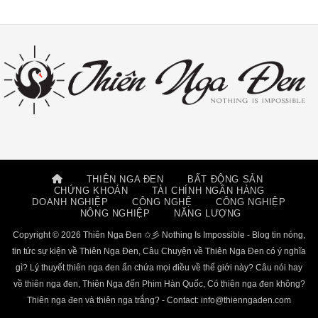
THIÊN NGA ĐEN
BẤT ĐỘNG SẢN
CHỨNG KHOÁN
TÀI CHÍNH NGÂN HÀNG
DOANH NGHIỆP
CÔNG NGHỆ
CÔNG NGHIỆP
NÔNG NGHIỆP
NĂNG LƯỢNG
Copyright © 2026 Thiên Nga Đen ✩彡 Nothing Is Impossible - Blog tin nóng,
tin tức sự kiện về Thiên Nga Đen, Câu Chuyện về Thiên Nga Đen có ý nghĩa
gì? Lý thuyết thiên nga đen ẩn chứa mọi điều về thế giới này? Câu nói hay
về thiên nga đen, Thiên Nga đến Phim Hàn Quốc, Có thiên nga đen không?
Thiên nga đen và thiên nga trắng? - Contact:
info@thienngaden.com