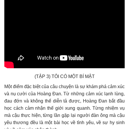
(TẬP 3) TÔI CÓ MỘT BÍ MẬT
Một điểm đặc biệt của câu chuyện là sự khám phá cảm xúc
và nụ cười của Hoàng Đan. Từ những cảm xúc lạnh lùng,
đau đớn và không thể diễn tả được, Hoàng Đan bắt đầu
học cách cảm nhận thế giới xung quanh. Từng nhiệm vụ
mà cậu thực hiện, từng lần gặp lại người đàn ông mà cậu
yêu thương đều là một bài học về tình yêu, về sự hy sinh