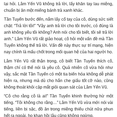
lại hỏi. Lâm Yến Vũ không trả lời, lấy khăn tay lau miệng,
chuẩn bị ăn một miếng bánh trà xanh khác.
Tần Tuyển bước đến, nắm lấy cổ tay của cô, dùng sức siết
chặt: “Trả lời tôi!” “Vậy anh trả lời cho tôi trước, có đúng là
anh không yêu tôi không? Anh nói cho tôi biết, tôi sẽ trả lời
anh.” Lâm Yến Vũ rất giảo hoạt, cô hỏi một vấn đề mà Tần
Tuyển không thể trả lời. Vấn đề này thực sự trí mạng, hiện
nay chính là mấu chốt trong mối quan hệ của hai người họ.
Lâm Yến Vũ rất thận trọng, cô biết Tần Tuyển thích cô,
thậm chí có thể nói là yêu cô. Quả nhiên cô vừa hỏi như
vậy, sắc mặt Tần Tuyển có một tia biến hóa không dễ phát
hiện ra, nhưng mà dù cho hắn che giấu tốt cỡ nào, cũng
không thoát khỏi cặp mắt giỏi quan sát của Lâm Yến Vũ.
“Cô cho rằng cô là ai!” Tần Tuyển khinh thường hừ một
tiếng. “Tôi không cho rằng…” Lâm Yến Vũ vừa mới nói vài
tiếng, liền bị sặc, đồ ăn trong miệng thiếu chút nữa phun
hết ra ngoài, ho khan hồi lâu cũng không ngừng.