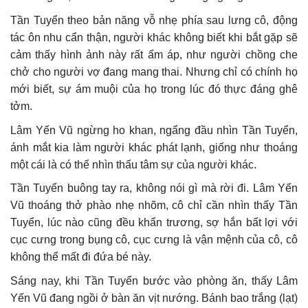
Tần Tuyển theo bản năng vỗ nhẹ phía sau lưng cô, động
tác ôn nhu cẩn thận, người khác không biết khi bắt gặp sẽ
cảm thấy hình ảnh này rất ấm áp, như người chồng che
chở cho người vợ đang mang thai. Nhưng chỉ có chính họ
mới biết, sự ám muội của họ trong lúc đó thực đáng ghê
tởm.
Lâm Yến Vũ ngừng ho khan, ngẩng đầu nhìn Tần Tuyển,
ánh mắt kia làm người khác phát lạnh, giống như thoáng
một cái là có thể nhìn thấu tâm sự của người khác.
Tần Tuyển buông tay ra, không nói gì mà rời đi. Lâm Yến
Vũ thoáng thở phào nhẹ nhõm, cô chỉ cần nhìn thấy Tần
Tuyển, lúc nào cũng đều khẩn trương, sợ hắn bất lợi với
cục cưng trong bụng cô, cục cưng là vận mệnh của cô, cô
không thể mất đi đứa bé này.
Sáng nay, khi Tần Tuyển bước vào phòng ăn, thấy Lâm
Yến Vũ đang ngồi ở bàn ăn vịt nướng. Bánh bao trắng (lạt)