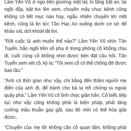
Lâm Yến Vũ ở ngủ trên giường một lát, lo lắng bất an, lại
ngồi đậy, bật tivi lên xem, chuyên mấy chục kênh cũng
không có tiết mục nào hay, ngẫu nhiên chuyển tới một
kênh, cũng là tin tức Tần Hạc An xuống dưới cơ sở để
khảo sát, dứt khoát tắt tivi.
“Rốt cuộc là anh muốn thế nào?” Lâm Yến Vũ nhìn Tần
Tuyển, hắn ngồi trên sô pha ở trong phòng cô không chịu
đi, cuối cùng cô không nhịn được bèn đặt câu hỏi. Tần
Tuyển xem xét cô, kỳ lạ: “Tôi xem cô có thể chống đỡ được
bao lâu.”
“Anh có thời gian như vậy, chi bằng đến thăm người mẹ
điên của anh đi, để tránh cho bà ta trở chứng ra ngoài
quấy phá.” Lâm Yến Vũ cố tình chọc giận hắn. Cô biết, tiếp
tục như vậy cũng không phải là biện pháp, phải tăng
cường mâu thuẫn gay gắt, sau đó mới có thể hóa giải
được.
“Chuyện của mẹ tôi không cần cô quan tâm, không phải