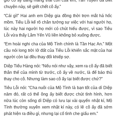
giờ cô ấy đang mang thai con của em, Tần Tuyển đã biết
chuyện này, sẽ giết chết cô ấy.”
“Cái gì!” Hai anh em Diệp gia đồng thời trợn mắt há hốc
mồm. Tiêu Lỗi kể rõ chân tướng sự việc với hai người họ,
lúc này hai người họ mới có chút hiểu được, vì sao Tiêu
Lỗi vừa thấy Lâm Yến Vũ liền không bỏ xuống được.
“Em hoài nghi cha của Mộ Tình chính là Tần Hạc An.” Một
câu nói long trời lở đất của Tiêu Lỗi khiến sắc mặt của hai
người còn lại đều thay đổi khiếp sợ.
Diệp Tiểu Hàng nói: “Nếu nói như vậy, xem ra cô ấy đã biết
thân thế của mình từ trước, cô ấy về nước, là để báo thù
thay cho cô. Nhưng làm sao cô ấy lại biết được chứ?”
Tiêu Lỗi nói: “Cha nuôi của Mộ Tình là bạn tốt của dì Diệp
năm đó, rất có thể ông ấy biết được chút tình hình, hơn
nữa lúc còn sống dì Diệp có lưu lại vài quyển nhật kí, Mộ
Tình thường xuyên xem nhật kí này, có lẽ cô ấy đã sớm
phát hiện ra điều gì, nhưng lại cố tình che giấu em.”