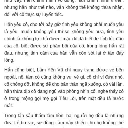
như vậy, hận chính mình vô dụng, hận chính mình ti tiện,
nhưng hận như thế nào, vẫn không thể không thừa nhận,
đối với cô thực sự luyến tiếc.
Hắn yêu cô, cho tới bây giờ tình yêu không phải muốn yêu
là yêu, muốn không yêu thì sẽ không yêu nữa, tình yêu
chính là không tự chủ được, mặc dù đã biết dự tính lúc đầu
của cô, biết được sự phản bội của cô, trong lòng hắn rất
đau, nhưng tình cảm của hắn vẫn còn sót lại ở tận đáy
lòng.
Hắn cũng biết, Lâm Yến Vũ chỉ ngụy trang được vẻ bên
ngoài, nội tâm cô cũng không vui vẻ gì, cô chỉ vì đứa nhỏ,
cố chống đỡ, không để cho bản thân ngã xuống, có vài lần,
hắn thừa dịp cô đang ngủ vào phòng nhìn cô, nghe thấy cô
ở trong mộng gọi mẹ gọi Tiêu Lỗi, trên mặt đều là nước
mắt.
Trong tận sâu thẩm tâm hồn, hai người họ đều là những
đưa trẻ bơ vơ, sự đồng cảm này khiến cho họ không thể