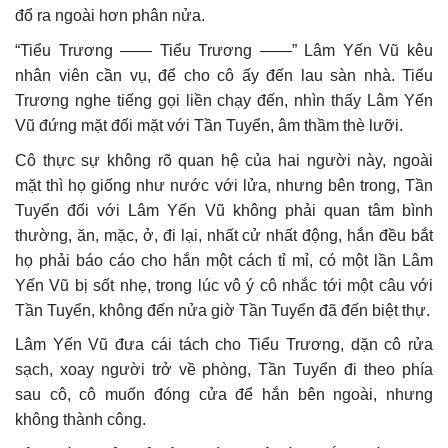
đổ ra ngoài hơn phân nửa.
“Tiểu Trương —— Tiểu Trương ——” Lâm Yến Vũ kêu
nhân viên cần vụ, để cho cô ấy đến lau sàn nhà. Tiểu
Trương nghe tiếng gọi liền chạy đến, nhìn thấy Lâm Yến
Vũ đứng mặt đối mặt với Tần Tuyển, âm thầm thè lưỡi.
Cô thực sự không rõ quan hệ của hai người này, ngoài
mặt thì họ giống như nước với lửa, nhưng bên trong, Tần
Tuyển đối với Lâm Yến Vũ không phải quan tâm bình
thường, ăn, mặc, ở, đi lại, nhất cử nhất động, hắn đều bắt
họ phải báo cáo cho hắn một cách tỉ mỉ, có một lần Lâm
Yến Vũ bị sốt nhẹ, trong lúc vô ý cô nhắc tới một câu với
Tần Tuyển, không đến nửa giờ Tần Tuyển đã đến biệt thự.
Lâm Yến Vũ đưa cái tách cho Tiểu Trương, dặn cô rửa
sạch, xoay người trở về phòng, Tần Tuyển đi theo phía
sau cô, cô muốn đóng cửa để hắn bên ngoài, nhưng
không thành công.