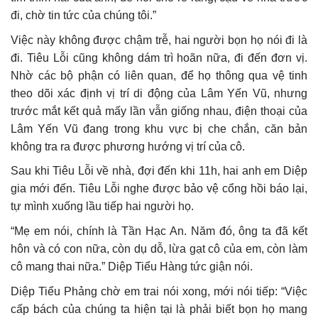
đi, chờ tin tức của chúng tôi.”
Việc này không được chậm trễ, hai người bọn họ nói đi là
đi. Tiêu Lỗi cũng không dám trì hoãn nữa, đi đến đơn vị.
Nhờ các bộ phận có liên quan, để họ thông qua vệ tinh
theo dõi xác định vị trí di động của Lâm Yến Vũ, nhưng
trước mắt kết quả mấy lần vẫn giống nhau, điện thoại của
Lâm Yến Vũ đang trong khu vực bị che chắn, căn bản
không tra ra được phương hướng vị trí của cô.
Sau khi Tiêu Lỗi về nhà, đợi đến khi 11h, hai anh em Diệp
gia mới đến. Tiêu Lỗi nghe được bảo vệ cổng hồi báo lại,
tự mình xuống lầu tiếp hai người họ.
“Mẹ em nói, chính là Tần Hạc An. Năm đó, ông ta đã kết
hôn và có con nữa, còn dụ dỗ, lừa gạt cô của em, còn làm
cô mang thai nữa.” Diệp Tiểu Hàng tức giận nói.
Diệp Tiểu Phảng chờ em trai nói xong, mới nói tiếp: “Việc
cấp bách của chúng ta hiện tại là phải biết bọn họ mang