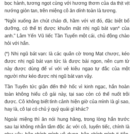
bọc hành, tương ngọt cùng với hương thơm của da thịt vịt
nướng giòn tan, trên miệng cô ăn dính toàn là tương.
“Ngồi xuống ăn chút cháo đi, hầm với vịt đó, đặc biệt bổ
dưỡng, có thể trị được khuôn mặt nhị ngũ bát vạn* của
anh.” Lâm Yến Vũ liếc Tần Tuyển một cái, chủ động chào
hỏi với hắn.
(*) Nhị ngũ bát vạn: là các quân cờ trong Mạt chược, kéo
được nhị ngũ bát vạn tức là được bài ngon, nên cụm từ
này được dùng để ví với vẻ kiêu ngạo tự đắc của một
người như kéo được nhị ngũ bát vạn vậy.
Tần Tuyển tức giận đến thở hốc vì kinh ngạc, hắn hoàn
toàn không hiểu cô gái này, tại sao còn có thể nuốt trôi
được. Cô không biết tình cảnh hiện giờ của mình là gì sao,
hay là, cô lại có chủ ý quỷ quái gì khác?
Ngoài miệng thì ăn nói hung hăng, trong lòng hắn trước
sau lại không nhẫn tâm độc ác với cô, luyến tiếc, chính là