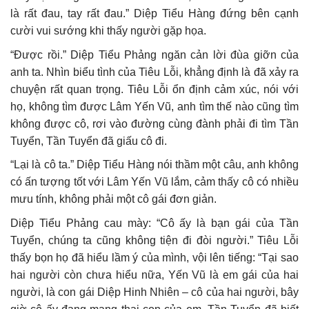
là rất đau, tay rất đau.” Diệp Tiểu Hàng đứng bên cạnh
cười vui sướng khi thấy người gặp họa.
“Được rồi.” Diệp Tiểu Phảng ngăn cản lời đùa giỡn của
anh ta. Nhìn biểu tình của Tiêu Lỗi, khẳng định là đã xảy ra
chuyện rất quan trọng. Tiêu Lỗi ổn định cảm xúc, nói với
họ, không tìm được Lâm Yến Vũ, anh tìm thế nào cũng tìm
không được cô, rơi vào đường cùng đành phải đi tìm Tần
Tuyển, Tần Tuyển đã giấu cô đi.
“Lại là cô ta.” Diệp Tiểu Hàng nói thầm một câu, anh không
có ấn tượng tốt với Lâm Yến Vũ lắm, cảm thấy cô có nhiều
mưu tính, không phải một cô gái đơn giản.
Diệp Tiểu Phảng cau mày: “Cô ấy là bạn gái của Tần
Tuyển, chúng ta cũng không tiện đi đòi người.” Tiêu Lỗi
thấy bọn họ đã hiểu lầm ý của mình, vội lên tiếng: “Tại sao
hai người còn chưa hiểu nữa, Yến Vũ là em gái của hai
người, là con gái Diệp Hinh Nhiên – cô của hai người, bây