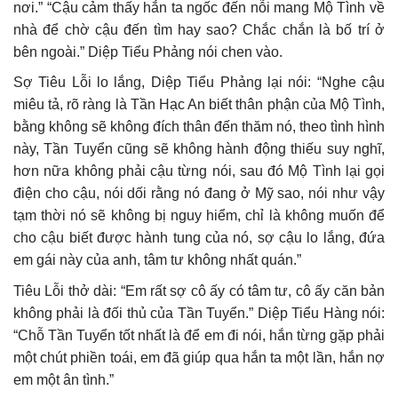
nơi.” “Cậu cảm thấy hắn ta ngốc đến nỗi mang Mộ Tình về
nhà để chờ cậu đến tìm hay sao? Chắc chắn là bố trí ở
bên ngoài.” Diệp Tiểu Phảng nói chen vào.
Sợ Tiêu Lỗi lo lắng, Diệp Tiểu Phảng lại nói: “Nghe cậu
miêu tả, rõ ràng là Tần Hạc An biết thân phận của Mộ Tình,
bằng không sẽ không đích thân đến thăm nó, theo tình hình
này, Tần Tuyển cũng sẽ không hành động thiếu suy nghĩ,
hơn nữa không phải cậu từng nói, sau đó Mộ Tình lại gọi
điện cho cậu, nói dối rằng nó đang ở Mỹ sao, nói như vậy
tạm thời nó sẽ không bị nguy hiểm, chỉ là không muốn để
cho cậu biết được hành tung của nó, sợ cậu lo lắng, đứa
em gái này của anh, tâm tư không nhất quán.”
Tiêu Lỗi thở dài: “Em rất sợ cô ấy có tâm tư, cô ấy căn bản
không phải là đối thủ của Tần Tuyển.” Diệp Tiểu Hàng nói:
“Chỗ Tần Tuyển tốt nhất là để em đi nói, hắn từng gặp phải
một chút phiền toái, em đã giúp qua hắn ta một lần, hắn nợ
em một ân tình.”