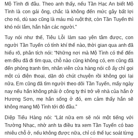
Mộ Tình đi đâu. Theo anh thấy, nếu Tần Hạc An biết Mộ
Tình là con gái ông, chắc là không đến mức gây bất lợi
cho nó, dù sao cũng là máu mủ ruột thịt, còn Tần Tuyển thì
khó nói lắm, hắn hận các người.”
Tuy nói như thế, Tiêu Lỗi làm sao yên tâm được, con
người Tần Tuyển có tính khí thế nào, thời gian qua anh đã
hiểu rõ, phân tích nói: “Những nơi mà Mộ Tình có thể đến
em đều đã đi tìm qua, chỗ nào cũng không có, em cũng đã
đến phòng tranh tìm, nhân viên cửa hàng nói cô ấy chỉ gọi
một cú điện thoại, dặn dò chút chuyện rồi không gọi lại
nữa. Em cũng đã tìm người theo dõi Tần Tuyển, mấy ngày
nay nếu hắn không phải ở công ty thì trở về nhà của hắn ở
Hương Sơn, mẹ hắn sống ở đó, em cảm thấy hắn sẽ
không mang Mộ Tình tới đó đâu.”
Diệp Tiểu Hàng nói: “Lát nữa em sẽ nói một tiếng với
Trường Nhạc, nhờ anh ta điều tra xem Tần Tuyển có bao
nhiêu chỗ ở, nếu không được nữa, chỉ có thể lục soát từng