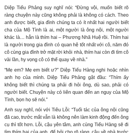
Diệp Tiểu Phảng suy nghĩ nói: “Đừng vội, muốn biết rõ
ràng chuyện này cũng không phải là không có cách. Theo
anh được biết, gia đình chúng ta có ít nhất hai người biết
cha của Mộ Tình là ai, một người là ông nội, một người
khác là… hẳn là thím hai – Phương Nhã Huệ rồi. Thím hai
là người trong gia đình có quan hệ tốt nhất với cô, năm đó
cô cùng gia đình trở mặt rời khỏi nhà, thím hai còn đi tìm cô
vài lần, hy vọng cô có thể quay về nhà.”
“Mẹ em? Mẹ em biết ư?” Diệp Tiểu Hàng nghi hoặc nhìn
anh họ của mình. Diệp Tiểu Phảng gật đầu: “Thím ấy
không biết thì chúng ta phải đi hỏi ông, dù sao, phải có
người biết. Chuyện này có liên quan đến an nguy của Mộ
Tình, bọn họ sẽ nói.”
Anh suy nghĩ, nói với Tiêu Lỗi: “Tuổi tác của ông nội cũng
đã cao, trước mắt vẫn là không nên làm kinh động đến ông
cụ thì tốt hơn. Lỗi, cậu yên tâm, anh cùng Tiểu Hàng sẽ đi
tìm thím hai của anh, để hỏi cho rõ ràng, cậu về nhà trước