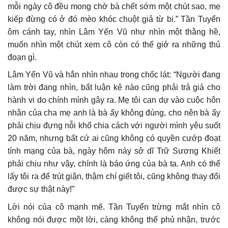
mỗi ngày cô đều mong chờ bà chết sớm một chút sao, mẹ
kiếp đừng có ở đó mèo khóc chuột giả từ bi.” Tần Tuyển
ôm cánh tay, nhìn Lâm Yến Vũ như nhìn một thằng hề,
muốn nhìn một chút xem cô còn có thể giở ra những thủ
đoạn gì.
Lâm Yến Vũ và hắn nhìn nhau trong chốc lát: “Người đang
làm trời đang nhìn, bất luận kẻ nào cũng phải trả giá cho
hành vi do chính mình gây ra. Mẹ tôi can dự vào cuộc hôn
nhân của cha mẹ anh là bà ấy không đúng, cho nên bà ấy
phải chịu đựng nỗi khổ chia cách với người mình yêu suốt
20 năm, nhưng bất cứ ai cũng không có quyền cướp đoạt
tính mạng của bà, ngày hôm này sở dĩ Trữ Sương Khiết
phải chịu như vậy, chính là báo ứng của bà ta. Anh có thể
lấy tôi ra để trút giận, thậm chí giết tôi, cũng không thay đổi
được sự thật này!”
Lời nói của cô mạnh mẽ. Tần Tuyển trừng mắt nhìn cô
không nói được một lời, càng không thể phủ nhận, trước