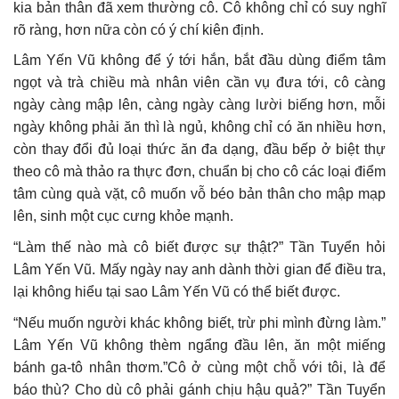
kia bản thân đã xem thường cô. Cô không chỉ có suy nghĩ
rõ ràng, hơn nữa còn có ý chí kiên định.
Lâm Yến Vũ không để ý tới hắn, bắt đầu dùng điểm tâm
ngọt và trà chiều mà nhân viên cần vụ đưa tới, cô càng
ngày càng mập lên, càng ngày càng lười biếng hơn, mỗi
ngày không phải ăn thì là ngủ, không chỉ có ăn nhiều hơn,
còn thay đổi đủ loại thức ăn đa dạng, đầu bếp ở biệt thự
theo cô mà thảo ra thực đơn, chuẩn bị cho cô các loại điểm
tâm cùng quà vặt, cô muốn vỗ béo bản thân cho mập mạp
lên, sinh một cục cưng khỏe mạnh.
“Làm thế nào mà cô biết được sự thật?” Tần Tuyển hỏi
Lâm Yến Vũ. Mấy ngày nay anh dành thời gian để điều tra,
lại không hiểu tại sao Lâm Yến Vũ có thể biết được.
“Nếu muốn người khác không biết, trừ phi mình đừng làm.”
Lâm Yến Vũ không thèm ngẩng đầu lên, ăn một miếng
bánh ga-tô nhân thơm.”Cô ở cùng một chỗ với tôi, là để
báo thù? Cho dù cô phải gánh chịu hậu quả?” Tần Tuyển