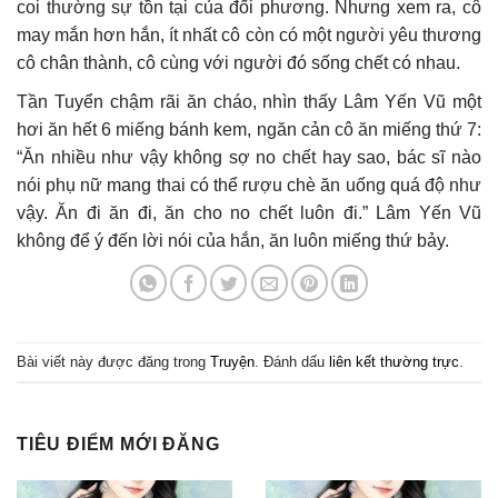
coi thường sự tồn tại của đối phương. Nhưng xem ra, cô
may mắn hơn hắn, ít nhất cô còn có một người yêu thương
cô chân thành, cô cùng với người đó sống chết có nhau.
Tần Tuyển chậm rãi ăn cháo, nhìn thấy Lâm Yến Vũ một
hơi ăn hết 6 miếng bánh kem, ngăn cản cô ăn miếng thứ 7:
“Ăn nhiều như vậy không sợ no chết hay sao, bác sĩ nào
nói phụ nữ mang thai có thể rượu chè ăn uống quá độ như
vậy. Ăn đi ăn đi, ăn cho no chết luôn đi.” Lâm Yến Vũ
không để ý đến lời nói của hắn, ăn luôn miếng thứ bảy.
Bài viết này được đăng trong
Truyện
. Đánh dấu
liên kết thường trực
.
TIÊU ĐIỂM MỚI ĐĂNG