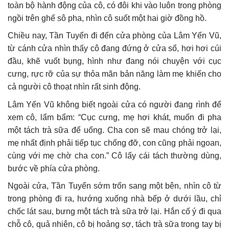
toàn bộ hành động của cô, có đôi khi vào luôn trong phòng
ngồi trên ghế sô pha, nhìn cô suốt một hai giờ đồng hồ.
Chiều nay, Tần Tuyển đi đến cửa phòng của Lâm Yến Vũ,
từ cánh cửa nhìn thấy cô đang đứng ở cửa sổ, hơi hơi cúi
đầu, khẽ vuốt bụng, hình như đang nói chuyện với cục
cưng, rực rỡ của sự thỏa mãn bản năng làm mẹ khiến cho
cả người cô thoạt nhìn rất sinh động.
Lâm Yến Vũ không biết ngoài cửa có người đang rình để
xem cô, lẩm bẩm: “Cục cưng, mẹ hơi khát, muốn đi pha
một tách trà sữa để uống. Cha con sẽ mau chóng trở lại,
mẹ nhất định phải tiếp tục chống đỡ, con cũng phải ngoan,
cùng với mẹ chờ cha con.” Cô lấy cái tách thường dùng,
bước về phía cửa phòng.
Ngoài cửa, Tần Tuyển sớm trốn sang một bên, nhìn cô từ
trong phòng đi ra, hướng xuống nhà bếp ở dưới lầu, chỉ
chốc lát sau, bưng một tách trà sữa trở lại. Hắn cố ý đi qua
chỗ cô, quả nhiên, cô bị hoảng sợ, tách trà sữa trong tay bị