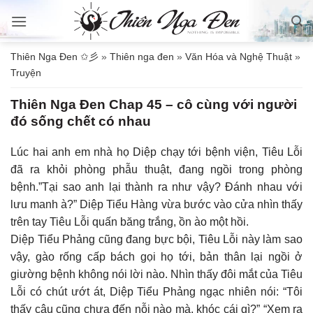
Bỏ
qua
nội
Thiên Nga Đen ✩彡
»
Thiên nga đen
»
Văn Hóa và Nghệ Thuật
»
dung
Truyện
Thiên Nga Đen Chap 45 – cô cùng với người
đó sống chết có nhau
Lúc hai anh em nhà họ Diệp chạy tới bệnh viện, Tiêu Lỗi
đã ra khỏi phòng phẫu thuật, đang ngồi trong phòng
bệnh.”Tại sao anh lại thành ra như vậy? Đánh nhau với
lưu manh à?” Diệp Tiểu Hàng vừa bước vào cửa nhìn thấy
trên tay Tiêu Lỗi quấn băng trắng, ồn ào một hồi.
Diệp Tiểu Phảng cũng đang bực bội, Tiêu Lỗi này làm sao
vậy, gào rống cấp bách gọi họ tới, bản thân lại ngồi ở
giường bệnh không nói lời nào. Nhìn thấy đôi mắt của Tiêu
Lỗi có chút ướt át, Diệp Tiểu Phảng ngạc nhiên nói: “Tôi
thấy cậu cũng chưa đến nỗi nào mà, khóc cái gì?” “Xem ra