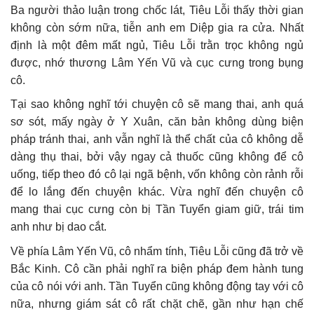
Ba người thảo luận trong chốc lát, Tiêu Lỗi thấy thời gian
không còn sớm nữa, tiễn anh em Diệp gia ra cửa. Nhất
định là một đêm mất ngủ, Tiêu Lỗi trằn trọc không ngủ
được, nhớ thương Lâm Yến Vũ và cục cưng trong bụng
cô.
Tại sao không nghĩ tới chuyện cô sẽ mang thai, anh quá
sơ sót, mấy ngày ở Y Xuân, căn bản không dùng biện
pháp tránh thai, anh vẫn nghĩ là thể chất của cô không dễ
dàng thụ thai, bởi vậy ngay cả thuốc cũng không để cô
uống, tiếp theo đó cô lại ngã bệnh, vốn không còn rảnh rỗi
để lo lắng đến chuyện khác. Vừa nghĩ đến chuyện cô
mang thai cục cưng còn bị Tần Tuyển giam giữ, trái tim
anh như bị dao cắt.
Về phía Lâm Yến Vũ, cô nhẩm tính, Tiêu Lỗi cũng đã trở về
Bắc Kinh. Cô cần phải nghĩ ra biện pháp đem hành tung
của cô nói với anh. Tần Tuyển cũng không động tay với cô
nữa, nhưng giám sát cô rất chặt chẽ, gần như hạn chế