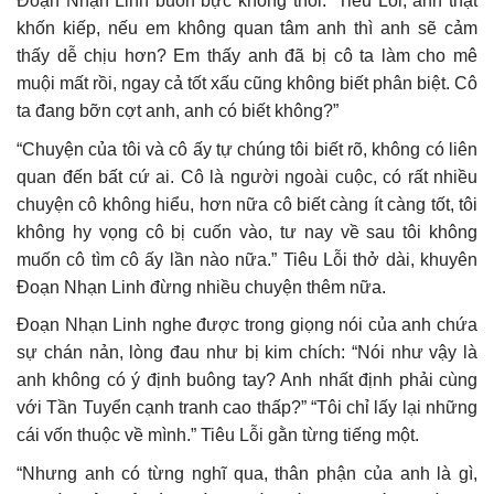
Đoạn Nhạn Linh buồn bực không thôi: “Tiêu Lỗi, anh thật
khốn kiếp, nếu em không quan tâm anh thì anh sẽ cảm
thấy dễ chịu hơn? Em thấy anh đã bị cô ta làm cho mê
muội mất rồi, ngay cả tốt xấu cũng không biết phân biệt. Cô
ta đang bỡn cợt anh, anh có biết không?”
“Chuyện của tôi và cô ấy tự chúng tôi biết rõ, không có liên
quan đến bất cứ ai. Cô là người ngoài cuộc, có rất nhiều
chuyện cô không hiểu, hơn nữa cô biết càng ít càng tốt, tôi
không hy vọng cô bị cuốn vào, tư nay về sau tôi không
muốn cô tìm cô ấy lần nào nữa.” Tiêu Lỗi thở dài, khuyên
Đoạn Nhạn Linh đừng nhiều chuyện thêm nữa.
Đoạn Nhạn Linh nghe được trong giọng nói của anh chứa
sự chán nản, lòng đau như bị kim chích: “Nói như vậy là
anh không có ý định buông tay? Anh nhất định phải cùng
với Tần Tuyển cạnh tranh cao thấp?” “Tôi chỉ lấy lại những
cái vốn thuộc về mình.” Tiêu Lỗi gằn từng tiếng một.
“Nhưng anh có từng nghĩ qua, thân phận của anh là gì,