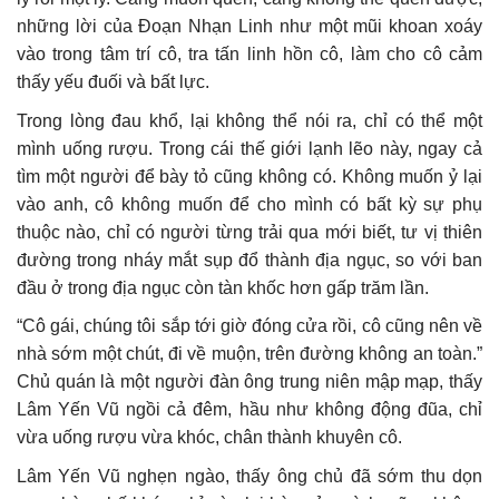
những lời của Đoạn Nhạn Linh như một mũi khoan xoáy
vào trong tâm trí cô, tra tấn linh hồn cô, làm cho cô cảm
thấy yếu đuối và bất lực.
Trong lòng đau khổ, lại không thể nói ra, chỉ có thể một
mình uống rượu. Trong cái thế giới lạnh lẽo này, ngay cả
tìm một người để bày tỏ cũng không có. Không muốn ỷ lại
vào anh, cô không muốn để cho mình có bất kỳ sự phụ
thuộc nào, chỉ có người từng trải qua mới biết, tư vị thiên
đường trong nháy mắt sụp đổ thành địa ngục, so với ban
đầu ở trong địa ngục còn tàn khốc hơn gấp trăm lần.
“Cô gái, chúng tôi sắp tới giờ đóng cửa rồi, cô cũng nên về
nhà sớm một chút, đi về muộn, trên đường không an toàn.”
Chủ quán là một người đàn ông trung niên mập mạp, thấy
Lâm Yến Vũ ngồi cả đêm, hầu như không động đũa, chỉ
vừa uống rượu vừa khóc, chân thành khuyên cô.
Lâm Yến Vũ nghẹn ngào, thấy ông chủ đã sớm thu dọn