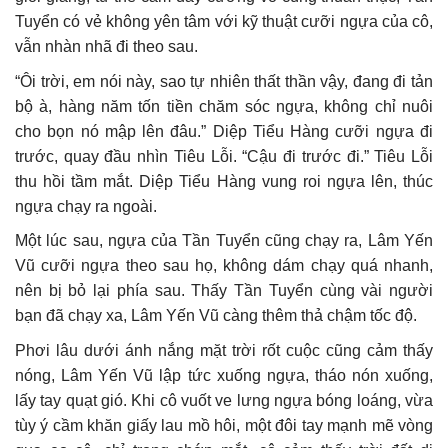
Tuyển có vẻ không yên tâm với kỹ thuật cưỡi ngựa của cô,
vẫn nhàn nhã đi theo sau.
“Ôi trời, em nói này, sao tự nhiên thất thần vậy, đang đi tản
bộ à, hàng năm tốn tiền chăm sóc ngựa, không chỉ nuôi
cho bọn nó mập lên đâu.” Diệp Tiểu Hàng cưỡi ngựa đi
trước, quay đầu nhìn Tiêu Lỗi. “Cậu đi trước đi.” Tiêu Lỗi
thu hồi tầm mắt. Diệp Tiểu Hàng vung roi ngựa lên, thúc
ngựa chạy ra ngoài.
Một lúc sau, ngựa của Tần Tuyển cũng chạy ra, Lâm Yến
Vũ cưỡi ngựa theo sau họ, không dám chạy quá nhanh,
nên bị bỏ lại phía sau. Thấy Tần Tuyển cùng vài người
bạn đã chạy xa, Lâm Yến Vũ càng thêm thả chậm tốc độ.
Phơi lâu dưới ánh nắng mặt trời rốt cuộc cũng cảm thấy
nóng, Lâm Yến Vũ lập tức xuống ngựa, tháo nón xuống,
lấy tay quạt gió. Khi cô vuốt ve lưng ngựa bóng loáng, vừa
tùy ý cầm khăn giấy lau mồ hôi, một đôi tay mạnh mẽ vòng