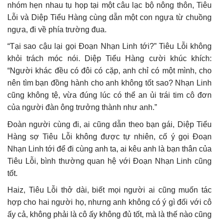
nhóm hẹn nhau tụ họp tại một câu lạc bộ nông thôn, Tiêu
Lỗi và Diệp Tiểu Hàng cùng dẫn một con ngựa từ chuồng
ngựa, đi về phía trường đua.
“Tại sao cậu lại gọi Đoạn Nhạn Linh tới?” Tiêu Lỗi không
khỏi trách móc nói. Diệp Tiểu Hàng cười khúc khích:
“Người khác đều có đôi có cặp, anh chỉ có một mình, cho
nên tìm bạn đồng hành cho anh không tốt sao? Nhạn Linh
cũng không tệ, vừa đúng lúc có thể an ủi trái tim cô đơn
của người đàn ông trưởng thành như anh.”
Đoàn người cùng đi, ai cũng dẫn theo bạn gái, Diệp Tiểu
Hàng sợ Tiêu Lỗi không được tự nhiên, cố ý gọi Đoạn
Nhạn Linh tới để đi cùng anh ta, ai kêu anh là bạn thân của
Tiêu Lỗi, bình thường quan hệ với Đoạn Nhạn Linh cũng
tốt.
Haiz, Tiêu Lỗi thở dài, biết mọi người ai cũng muốn tác
hợp cho hai người họ, nhưng anh không có ý gì đối với cô
ấy cả, không phải là cô ấy không đủ tốt, mà là thế nào cũng