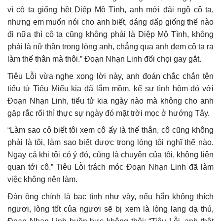
vì cô ta giống hệt Diệp Mộ Tình, anh mới đãi ngộ cô ta,
nhưng em muốn nói cho anh biết, dáng dấp giống thế nào
đi nữa thì cô ta cũng không phải là Diệp Mộ Tình, không
phải là nữ thần trong lòng anh, chẳng qua anh đem cô ta ra
làm thế thân mà thôi.” Đoạn Nhạn Linh đối chọi gay gắt.
Tiêu Lỗi vừa nghe xong lời này, anh đoán chắc chắn tên
tiểu tử Tiêu Miểu kia đã lắm mồm, kể sự tình hôm đó với
Đoạn Nhạn Linh, tiểu tử kia ngày nào mà không cho anh
gặp rắc rối thì thực sự ngày đó mặt trời mọc ở hướng Tây.
“Làm sao cô biết tôi xem cô ấy là thế thân, cô cũng không
phải là tôi, làm sao biết được trong lòng tôi nghĩ thế nào.
Ngay cả khi tôi có ý đó, cũng là chuyện của tôi, không liên
quan tới cô.” Tiêu Lỗi trách móc Đoạn Nhạn Linh đã làm
việc không nên làm.
Đàn ông chính là bạc tình như vậy, nếu hắn không thích
ngươi, lòng tốt của ngươi sẽ bị xem là lòng lang dạ thú,