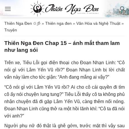
Bỏ
qua
nội
Thiên Nga Đen ✩彡
»
Thiên nga đen
»
Văn Hóa và Nghệ Thuật
»
dung
Truyện
Thiên Nga Đen Chap 15 – ánh mắt tham lam
như lang sói
Trên xe, Tiêu Lỗi gọi điện thoại cho Đoạn Nhạn Linh: “Cô
nói gì với Lâm Yến Vũ rồi?” Đoạn Nhạn Linh bị lời chất
vấn này làm cho tức giận: “Anh đang mắng ai vậy?”
“Cô nói gì với Lâm Yến Vũ rồi? Ai cho cô cái quyền đi tìm
cô ấy nói chuyện lung tung?” Tiêu Lỗi thấy cô ta không phủ
nhận chuyện đã đi gặp Lâm Yến Vũ, càng thêm nổi nóng.
Đoạn Nhạn Linh cũng thở ra một hồi lãnh khí: “Cô ta đã nói
với anh?”
Người phụ nữ đó thật là ghê gớm, trước mặt thì vậy sau