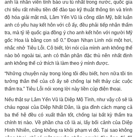
anh là nhân viên tình báo ưu tú nhất trong nước, quốc gia
chi tiêu rất nhiều tiền để đào tạo kỹ thuật thông tin và trình
độ hóa giải mật mã, Lâm Yến Vũ là công dân Mỹ, bất luận
anh có yêu hay kết hôn với cô ấy, đều phải tiếp nhận thẩm
tra, mà tỷ lệ quốc gia đồng ý cho anh kết hôn với người Mỹ
gốc Hoa là bằng con số 0.” Đoạn Nhạn Linh nói một hơi,
nhắc nhở Tiêu Lỗi. Cô biết, lời nói của mình anh không thể
nào bỏ ngoài tai, anh có thân phận đặc thù nên nhất định
anh không thể cứ thích là làm theo ý mình được.
“Những chuyện này trong lòng tôi đều biết, hơn nữa tôi tin
tưởng thân thế của cô ấy sẽ chống lại hết thảy các cuộc
thẩm tra.” Tiêu Lỗi nói xong lời này liền cúp điện thoại.
Nếu thật sự Lâm Yến Vũ là Diệp Mộ Tình, như vậy cô sẽ là
cháu ngoại của Diệp Nhất Dân, là gia đình cách mạng cả
ba thế hệ đều có xuất thân tốt, chống lại bất kỳ thẩm tra
chính trị nào. Về phần cha cô là ai, lấy bối cảnh của Diệp
Hinh Nhiên, cũng không ra khỏi phạm vi đó. Tại sao không