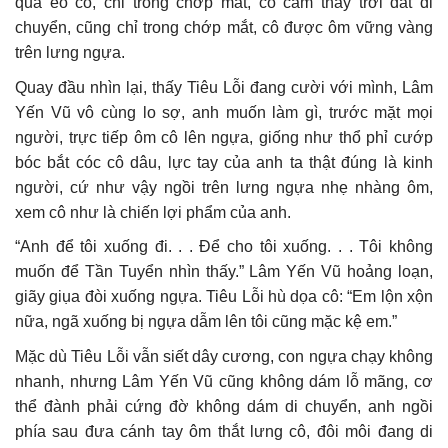
qua eo cô, chỉ trong chớp mắt, cô cảm thấy trời đất di
chuyển, cũng chỉ trong chớp mắt, cô được ôm vững vàng
trên lưng ngựa.
Quay đầu nhìn lại, thấy Tiêu Lỗi đang cười với mình, Lâm
Yến Vũ vô cùng lo sợ, anh muốn làm gì, trước mặt mọi
người, trực tiếp ôm cô lên ngựa, giống như thổ phỉ cướp
bóc bắt cóc cô dâu, lực tay của anh ta thật đúng là kinh
người, cứ như vậy ngồi trên lưng ngựa nhẹ nhàng ôm,
xem cô như là chiến lợi phẩm của anh.
“Anh để tôi xuống đi. . . Để cho tôi xuống. . . Tôi không
muốn để Tần Tuyển nhìn thấy.” Lâm Yến Vũ hoảng loạn,
giãy giụa đòi xuống ngựa. Tiêu Lỗi hù dọa cô: “Em lộn xộn
nữa, ngã xuống bị ngựa dẫm lên tôi cũng mặc kệ em.”
Mặc dù Tiêu Lỗi vẫn siết dây cương, con ngựa chạy không
nhanh, nhưng Lâm Yến Vũ cũng không dám lỗ mãng, cơ
thể đành phải cứng đờ không dám di chuyển, anh ngồi
phía sau đưa cánh tay ôm thắt lưng cô, đôi môi đang di