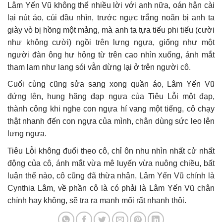
Lâm Yến Vũ không thể nhiều lời với anh nữa, oán hận cài
lại nút áo, cúi đầu nhìn, trước ngực trắng noãn bị anh ta
giày vò bị hồng một mảng, mà anh ta tựa tiếu phi tiếu (cười
như không cười) ngồi trên lưng ngựa, giống như một
người đàn ông hư hỏng từ trên cao nhìn xuống, ánh mắt
tham lam như lang sói vẫn dừng lại ở trên người cô.
Cuối cùng cũng sửa sang xong quần áo, Lâm Yến Vũ
đứng lên, hung hăng đạp ngựa của Tiêu Lỗi một đạp,
thành công khi nghe con ngựa hí vang một tiếng, cô chạy
thật nhanh đến con ngựa của mình, chân dùng sức leo lên
lưng ngựa.
Tiêu Lỗi không đuổi theo cô, chỉ ôn nhu nhìn nhất cử nhất
động của cô, ánh mắt vừa mê luyến vừa nuông chiều, bất
luận thế nào, cô cũng đã thừa nhận, Lâm Yến Vũ chính là
Cynthia Lâm, về phần cô là có phải là Lâm Yến Vũ chân
chính hay không, sẽ tra ra manh mối rất nhanh thôi.