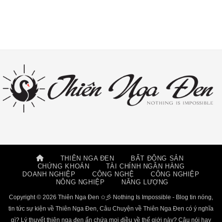
THIÊN NGA ĐEN
BẤT ĐỘNG SẢN
CHỨNG KHOÁN
TÀI CHÍNH NGÂN HÀNG
DOANH NGHIỆP
CÔNG NGHỆ
CÔNG NGHIỆP
NÔNG NGHIỆP
NĂNG LƯỢNG
Copyright © 2026 Thiên Nga Đen ✩彡 Nothing Is Impossible - Blog tin nóng,
tin tức sự kiện về Thiên Nga Đen, Câu Chuyện về Thiên Nga Đen có ý nghĩa
gì? Lý thuyết thiên nga đen ẩn chứa mọi điều về thế giới này? Câu nói hay