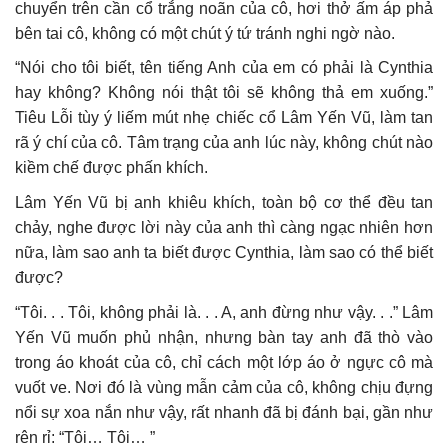
chuyển trên cần cổ trắng noãn của cô, hơi thở ấm áp phả
bên tai cô, không có một chút ý tứ tránh nghi ngờ nào.
“Nói cho tôi biết, tên tiếng Anh của em có phải là Cynthia
hay không? Không nói thật tôi sẽ không thả em xuống.”
Tiêu Lỗi tùy ý liếm mút nhẹ chiếc cổ Lâm Yến Vũ, làm tan
rã ý chí của cô. Tâm trạng của anh lúc này, không chút nào
kiềm chế được phấn khích.
Lâm Yến Vũ bị anh khiêu khích, toàn bộ cơ thể đều tan
chảy, nghe được lời này của anh thì càng ngạc nhiên hơn
nữa, làm sao anh ta biết được Cynthia, làm sao có thể biết
được?
“Tôi. . . Tôi, không phải là. . . A, anh đừng như vậy. . .” Lâm
Yến Vũ muốn phủ nhận, nhưng bàn tay anh đã thò vào
trong áo khoát của cô, chỉ cách một lớp áo ở ngực cô mà
vuốt ve. Nơi đó là vùng mẫn cảm của cô, không chịu đựng
nổi sự xoa nắn như vậy, rất nhanh đã bị đánh bại, gần như
rên rỉ: “Tôi… Tôi… ”