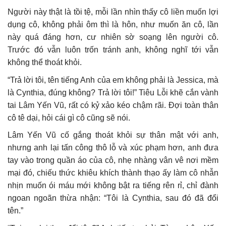
Người này thật là tồi tệ, mỗi lần nhìn thấy cô liền muốn lợi
dụng cô, không phải ôm thì là hôn, như muốn ăn cô, lần
này quá đáng hơn, cư nhiên sờ soạng lên người cô.
Trước đó vẫn luôn trốn tránh anh, không nghĩ tới vẫn
không thể thoát khỏi.
“Trả lời tôi, tên tiếng Anh của em không phải là Jessica, mà
là Cynthia, đúng không? Trả lời tôi!” Tiêu Lỗi khẽ cắn vành
tai Lâm Yến Vũ, rất có kỷ xảo kéo chậm rãi. Đợi toàn thân
cô tê dại, hỏi cái gì cô cũng sẽ nói.
Lâm Yến Vũ cố gắng thoát khỏi sự thân mật với anh,
nhưng anh lại tấn công thô lỗ và xúc phạm hơn, anh đưa
tay vào trong quần áo của cô, nhẹ nhàng vân vê nơi mềm
mại đó, chiếu thức khiêu khích thành thạo ấy làm cô nhẫn
nhịn muốn ói máu mới không bật ra tiếng rên rỉ, chỉ đành
ngoan ngoãn thừa nhận: “Tôi là Cynthia, sau đó đã đổi
tên.”