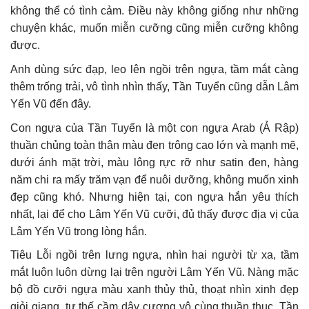
không thể có tình cảm. Điều này không giống như những
chuyện khác, muốn miễn cưỡng cũng miễn cưỡng không
được.
Anh dùng sức đạp, leo lên ngồi trên ngựa, tầm mắt càng
thêm trống trải, vô tình nhìn thấy, Tần Tuyển cũng dẫn Lâm
Yến Vũ đến đây.
Con ngựa của Tần Tuyển là một con ngựa Arab (Ả Rập)
thuần chủng toàn thân màu đen trông cao lớn và mạnh mẽ,
dưới ánh mặt trời, màu lông rực rỡ như satin đen, hàng
năm chi ra mấy trăm vạn để nuôi dưỡng, không muốn xinh
đẹp cũng khó. Nhưng hiện tại, con ngựa hắn yêu thích
nhất, lại để cho Lâm Yến Vũ cưỡi, đủ thấy được địa vị của
Lâm Yến Vũ trong lòng hắn.
Tiêu Lỗi ngồi trên lưng ngựa, nhìn hai người từ xa, tầm
mắt luôn luôn dừng lại trên người Lâm Yến Vũ. Nàng mặc
bộ đồ cưỡi ngựa màu xanh thủy thủ, thoạt nhìn xinh đẹp
giỏi giang, tư thế cầm dây cương vô cùng thuần thục, Tần