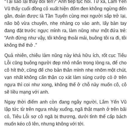
“Tại sao lại thay đổi tên?” Anh tiếp tục hỏi. Từ xa, Lâm Yến
Vũ thấy cuối đồng cỏ xuất hiện đốm đen không ngừng đến
gần, đoán được là Tần Tuyển cùng mọi người sắp trở lại,
não bộ vừa chuyển, nhẹ nhàng cọ vào anh, lấy bàn tay
đang đặt trước ngực mình ra, làm nũng như một đứa trẻ:
“Anh đừng như vậy, tôi không thoải mái, buông tôi ra đi, tôi
không thể thở .”
Quả nhiên, chiêu làm nũng này khá hữu ích, rốt cục Tiêu
Lỗi cũng buông người đẹp nhỏ nhắn trong lòng ra, để cho
cô hít thở, cũng để cho bản thân mình nhẹ nhõm một chút,
vạn nhất không cẩn thận cọ xát làm súng cướp cò ở trên
ngựa thì coi như xong, không thể ở chỗ này muốn cô, cô
sẽ liều mạng với anh.
Ngay thời điểm anh còn đang ngây người, Lâm Yến Vũ
lập tức từ trên ngựa nhảy xuống, ngã thật mạnh ở trên bãi
cỏ, Tiêu Lỗi sợ cô ngã bị thương, dưới tình thế cấp bách
muốn kéo cô lên, nhưng không với tới.