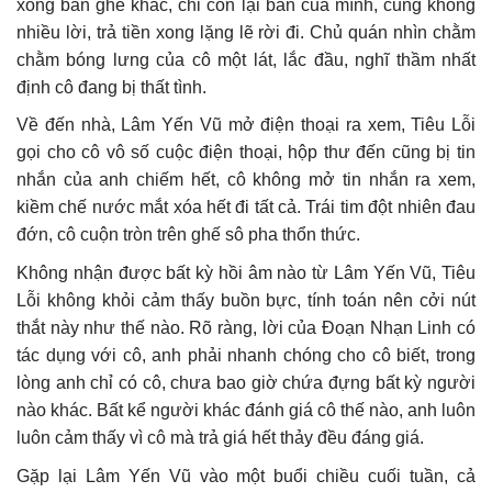
xong bàn ghế khác, chỉ còn lại bàn của mình, cũng không
nhiều lời, trả tiền xong lặng lẽ rời đi. Chủ quán nhìn chằm
chằm bóng lưng của cô một lát, lắc đầu, nghĩ thầm nhất
định cô đang bị thất tình.
Về đến nhà, Lâm Yến Vũ mở điện thoại ra xem, Tiêu Lỗi
gọi cho cô vô số cuộc điện thoại, hộp thư đến cũng bị tin
nhắn của anh chiếm hết, cô không mở tin nhắn ra xem,
kiềm chế nước mắt xóa hết đi tất cả. Trái tim đột nhiên đau
đớn, cô cuộn tròn trên ghế sô pha thổn thức.
Không nhận được bất kỳ hồi âm nào từ Lâm Yến Vũ, Tiêu
Lỗi không khỏi cảm thấy buồn bực, tính toán nên cởi nút
thắt này như thế nào. Rõ ràng, lời của Đoạn Nhạn Linh có
tác dụng với cô, anh phải nhanh chóng cho cô biết, trong
lòng anh chỉ có cô, chưa bao giờ chứa đựng bất kỳ người
nào khác. Bất kể người khác đánh giá cô thế nào, anh luôn
luôn cảm thấy vì cô mà trả giá hết thảy đều đáng giá.
Gặp lại Lâm Yến Vũ vào một buổi chiều cuối tuần, cả