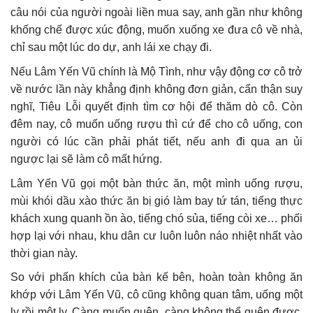
câu nói của người ngoài liền mua say, anh gần như không
khống chế được xúc động, muốn xuống xe đưa cô về nhà,
chỉ sau một lúc do dự, anh lái xe chạy đi.
Nếu Lâm Yến Vũ chính là Mộ Tình, như vậy động cơ cô trở
về nước lần này khẳng định không đơn giản, cẩn thận suy
nghĩ, Tiêu Lỗi quyết định tìm cơ hội để thăm dò cô. Còn
đêm nay, cô muốn uống rượu thì cứ để cho cô uống, con
người có lúc cần phải phát tiết, nếu anh đi qua an ủi
ngược lại sẽ làm cô mất hứng.
Lâm Yến Vũ gọi một bàn thức ăn, một mình uống rượu,
mùi khói dầu xào thức ăn bị gió làm bay tứ tán, tiếng thực
khách xung quanh ồn ào, tiếng chó sủa, tiếng còi xe… phối
hợp lại với nhau, khu dân cư luôn luôn náo nhiệt nhất vào
thời gian này.
So với phấn khích của bàn kế bên, hoàn toàn không ăn
khớp với Lâm Yến Vũ, cô cũng không quan tâm, uống một
ly rồi một ly. Càng muốn quên, càng không thể quên được,