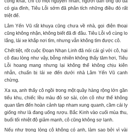
công khai, chỉ có một nguyên nhân, người đàn ông đó đã
có gia đình, Tiêu Lỗi sớm đã phân tích những điều đó rất
triệt để.
Lâm Yến Vũ rất khuya cũng chưa về nhà, gọi điện thoại
cũng không nhận, không biết đã đi đâu. Tiêu Lỗi vô cùng lo
lắng, lái xe khắp nơi tìm, nhưng vẫn không tìm được cô.
Chết tiệt, rốt cuộc Đoạn Nhạn Linh đã nói cái gì với cô, hại
cô đau lòng như vậy, bỗng nhiên không thấy tăm hơi, Tiêu
Lỗi hoang mang nhưng lại không thể không chịu kiên
nhẫn, chuẩn bị lái xe đến dưới nhà Lâm Yến Vũ canh
chừng.
Xa xa, anh thấy cô ngồi trong một quầy hàng rộng lớn gần
tiểu khu, chiếc lều màu đỏ sơ sài, còn cô như thể không
quan tâm đến hoàn cảnh tạp nham xung quanh, cầm cái ly
giống như là đang uống rượu. Bắc Kinh vào cuối mùa thu,
buổi tối nhiệt độ giảm mạnh, cô cũng không sợ lạnh.
Nếu như trong lòng cô không có anh, làm sao bởi vì vài