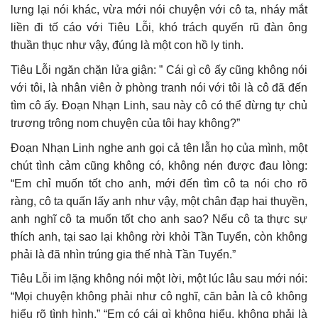
lưng lại nói khác, vừa mới nói chuyện với cô ta, nháy mắt
liền đi tố cáo với Tiêu Lỗi, khó trách quyến rũ đàn ông
thuần thục như vậy, đúng là một con hồ ly tinh.
Tiêu Lỗi ngăn chặn lửa giận: ” Cái gì cô ấy cũng không nói
với tôi, là nhân viên ở phòng tranh nói với tôi là cô đã đến
tìm cô ấy. Đoạn Nhạn Linh, sau này cô có thể đừng tự chủ
trương trông nom chuyện của tôi hay không?”
Đoạn Nhạn Linh nghe anh gọi cả tên lẫn họ của mình, một
chút tình cảm cũng không có, không nén được đau lòng:
“Em chỉ muốn tốt cho anh, mới đến tìm cô ta nói cho rõ
ràng, cô ta quấn lấy anh như vậy, một chân đạp hai thuyền,
anh nghĩ cô ta muốn tốt cho anh sao? Nếu cô ta thực sự
thích anh, tại sao lại không rời khỏi Tần Tuyển, còn không
phải là đã nhìn trúng gia thế nhà Tần Tuyển.”
Tiêu Lỗi im lặng không nói một lời, một lúc lâu sau mới nói:
“Mọi chuyện không phải như cô nghĩ, căn bản là cô không
hiểu rõ tình hình.” “Em có cái gì không hiểu, không phải là