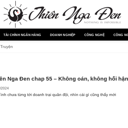
TÀI CHÍNH NGÂN HÀNG
DOANH NGHIỆP
CÔNG NGHỆ
CÔNG N
»
Truyện
ên Nga Đen chap 55 – Không oán, không hối hậ
/2024
ình chưa từng tới doanh trại quân đội, nhìn cái gì cũng thấy mới