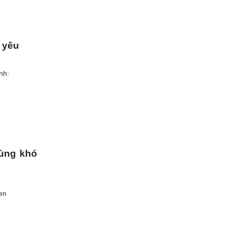
 yêu
nh:
cùng khó
en