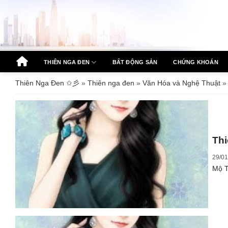
Bỏ
qua
nội
dung
THIÊN NGA ĐEN
BẤT ĐỘNG SẢN
CHỨNG KHOÁN
Thiên Nga Đen ✩彡
»
Thiên nga đen
»
Văn Hóa và Nghệ Thuật
Thi
29/01
Mộ T