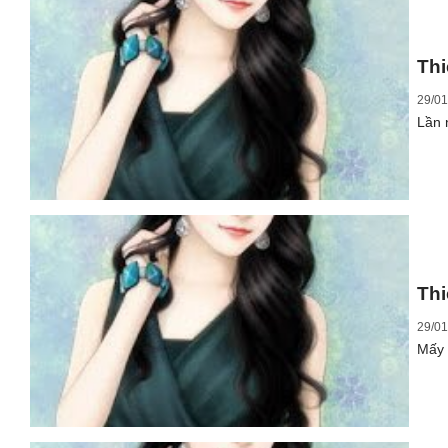
Thi
29/01
Lần 
Thi
29/01
Mấy 