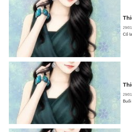
Thi
29/01
Cố l
Thi
29/01
Buổi