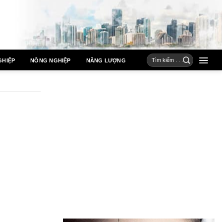
GHIỆP
NÔNG NGHIỆP
NĂNG LƯỢNG
n