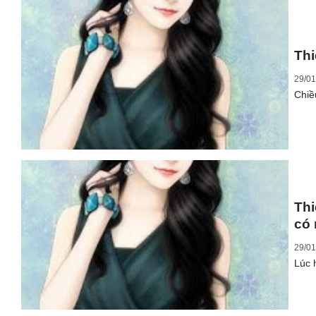
Thi
29/01
Chiề
Thi
có
29/01
Lúc 