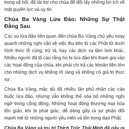
trong xã hội, đã tài trợ cho chùa để đổi lấy những lợi ích về
mặt quyền lực và uy tín.
Chùa Ba Vàng Lừa Đảo: Những Sự Thật
Đằng Sau
Các vụ lừa đảo liên quan đến chùa Ba Vàng chủ yếu xoay
quanh những nghi vấn về việc thu tiền từ các Phật tử dưới
hình thức lễ cúng, trừ tà, hay các dịch vụ tâm linh khác.
Nhiều người đã tố cáo rằng họ bị lừa đảo khi tham gia vào
các hoạt động của chùa, khi phải chi trả các khoản tiền lớn
cho những dịch vụ không rõ ràng và không có giá trị thực
sự.
Chùa Ba Vàng, mặc dù đã nhiều lần phủ nhận các cáo
buộc lừa đảo, nhưng vẫn không thể xóa bỏ những nghi
ngờ trong cộng đồng. Những hoạt động thương mại hóa
tôn giáo, khi bị phát giác, dễ dàng gây ra sự phản đối
mạnh mẽ từ những người yêu mến và tôn trọng đạo Phật.
Chùa Ba Vàng và trụ trì Thích Trúc Thái Minh đã gây ra