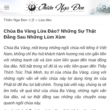
Bỏ
qua
nội
Thiên Nga Đen ✩彡
»
Lừa đảo
dung
Chùa Ba Vàng Lừa Đảo? Những Sự Thật
Đằng Sau Những Lùm Xùm
Chùa Ba Vàng, một trong những ngôi chùa nổi tiếng ở Việt
Nam, không chỉ thu hút khách hành hương mà còn gắn liền
với những tranh cãi và lùm xùm liên quan đến hoạt động
lừa đảo. Nổi bật trong số đó là vụ việc liên quan đến Thầy
Thích Trúc Thái Minh, trụ trì của chùa Ba Vàng, cùng với
những nghi vấn về việc chùa này lợi dụng lòng tin của
Phật tử để thu lợi bất chính. Trong bài viết này, chúng ta sẽ
tìm hiểu về quá khứ của chùa Ba Vàng, những nghi vấn
lừa đảo, và sự thật đằng sau những câu chuyện xoay
quanh ngôi chùa này.