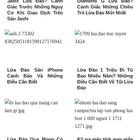
Jasfx Lừa Đảo? Cảnh
Diamond G Lừa Đảo?
Giác Trước Những Nguy
Cảnh Giác Những Chiêu
Cơ Khi Giao Dịch Trên
Trò Lừa Đảo Mới Nhất
Sàn Jasfx
Lừa Đảo Săn iPhone
Lừa Đảo 1 Triệu Đi Tù
Cảnh Báo Và Những
Bao Nhiêu Năm? Những
Điều Cần Biết
Điều Cần Biết Về Tội Lừa
Đảo
Lừa Đảo Qua Mạng Có
Kỹ sư máy tính may mắn