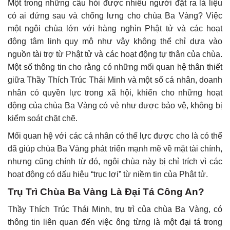
Một trong những câu hỏi được nhiều người đặt ra là liệu
có ai đứng sau và chống lưng cho chùa Ba Vàng? Việc
một ngôi chùa lớn với hàng nghìn Phật tử và các hoạt
động tâm linh quy mô như vậy không thể chỉ dựa vào
nguồn tài trợ từ Phật tử và các hoạt động tự thân của chùa.
Một số thông tin cho rằng có những mối quan hệ thân thiết
giữa Thầy Thích Trúc Thái Minh và một số cá nhân, doanh
nhân có quyền lực trong xã hội, khiến cho những hoạt
động của chùa Ba Vàng có vẻ như được bảo vệ, không bị
kiểm soát chặt chẽ.
Mối quan hệ với các cá nhân có thế lực được cho là có thể
đã giúp chùa Ba Vàng phát triển mạnh mẽ về mặt tài chính,
nhưng cũng chính từ đó, ngôi chùa này bị chỉ trích vì các
hoạt động có dấu hiệu “trục lợi” từ niềm tin của Phật tử.
Trụ Trì Chùa Ba Vàng Là Đại Tá Công An?
Thầy Thích Trúc Thái Minh, trụ trì của chùa Ba Vàng, có
thông tin liên quan đến việc ông từng là một đại tá trong