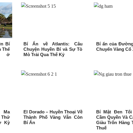
n Bí
Bí Ẩn về Atlantis: Câu
Bí ẩn của Đườn
n Thể
Chuyện Huyền Bí và Sự Tò
Chuyển Vàng Cổ
i ở
Mò Trải Qua Thế Kỷ
 Ma
El Dorado – Huyền Thoại Về
Bí Mật Đen Tối
t Thứ
Thành Phố Vàng Vẫn Còn
Cầm Quyền Và C
ự Kỳ
Bí Ẩn
Giàu Trốn Hàng 
Thuế