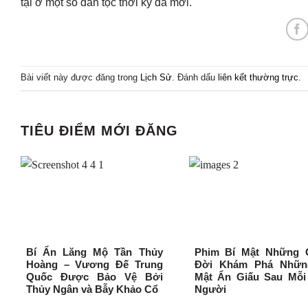
tại ở một số dân tộc thời kỳ đá mới.
Bài viết này được đăng trong
Lịch Sử
. Đánh dấu
liên kết thường trực
.
TIÊU ĐIỂM MỚI ĐĂNG
Bí Ẩn Lăng Mộ Tần Thủy
Phim Bí Mật Những 
Hoàng – Vương Đế Trung
Đời Khám Phá Nhữn
Quốc Được Bảo Vệ Bởi
Mật Ẩn Giấu Sau Mỗi
Thủy Ngân và Bẫy Khảo Cổ
Người