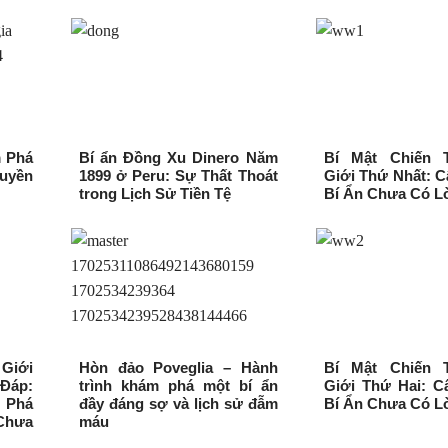
 Phá
Bí ẩn Đồng Xu Dinero Năm
Bí Mật Chiến 
uyền
1899 ở Peru: Sự Thất Thoát
Giới Thứ Nhất: 
trong Lịch Sử Tiền Tệ
Bí Ẩn Chưa Có Lờ
Giới
Hòn đảo Poveglia – Hành
Bí Mật Chiến 
Đáp:
trình khám phá một bí ẩn
Giới Thứ Hai: C
 Phá
đầy đáng sợ và lịch sử đẫm
Bí Ẩn Chưa Có Lờ
Chưa
máu