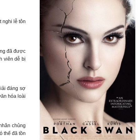
 nghi lễ tôn
ơng đã được
h viên dễ bị
giải đáng sợ
văn hóa loài
 nhân chủng
ó thể đã tồn