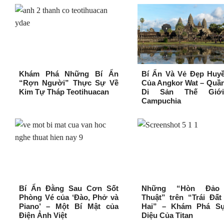
Khám Phá Những Bí Ẩn
Bí Ẩn Và Vẻ Đẹp Huyề
“Rợn Người” Thực Sự Về
Của Angkor Wat – Quầ
Kim Tự Tháp Teotihuacan
Di Sản Thế Giớ
Campuchia
Bí Ẩn Đằng Sau Cơn Sốt
Những “Hòn Đảo
Phòng Vé của ‘Đào, Phở và
Thuật” trên “Trái Đấ
Piano’ – Một Bí Mật của
Hai” – Khám Phá S
Điện Ảnh Việt
Diệu Của Titan