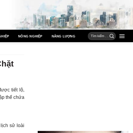
GHIỆP
NÔNG NGHIỆP
NĂNG LƯỢNG
Chặt
ợc tiết lộ,
ập thể chứa
lịch sử loài