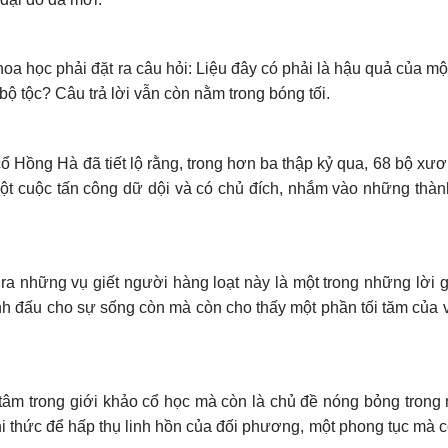
 học phải đặt ra câu hỏi: Liệu đây có phải là hậu quả của một
bộ tộc? Câu trả lời vẫn còn nằm trong bóng tối.
ổ Hồng Hà đã tiết lộ rằng, trong hơn ba thập kỷ qua, 68 bộ xư
 một cuộc tấn công dữ dội và có chủ đích, nhắm vào những thàn
 ra những vụ giết người hàng loạt này là một trong những lời 
anh đấu cho sự sống còn mà còn cho thấy một phần tối tăm của 
tâm trong giới khảo cổ học mà còn là chủ đề nóng bỏng trong
hi thức để hấp thụ linh hồn của đối phương, một phong tục mà c