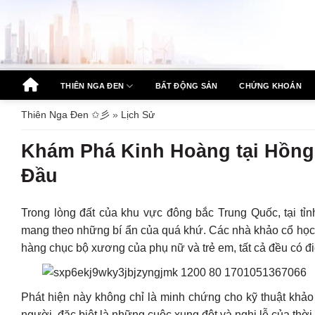
Bỏ
qua
nội
dung
THIÊN NGA ĐEN
BẤT ĐỘNG SẢN
CHỨNG KHOÁN
Thiên Nga Đen ✩彡
»
Lịch Sử
Khám Phá Kinh Hoàng tại Hồng
Đầu
Trong lòng đất của khu vực đông bắc Trung Quốc, tại tỉn
mang theo những bí ẩn của quá khứ. Các nhà khảo cổ học 
hàng chục bộ xương của phụ nữ và trẻ em, tất cả đều có đ
Phát hiện này không chỉ là minh chứng cho kỹ thuật khảo 
người, đặc biệt là những cuộc xung đột và nghi lễ của thời