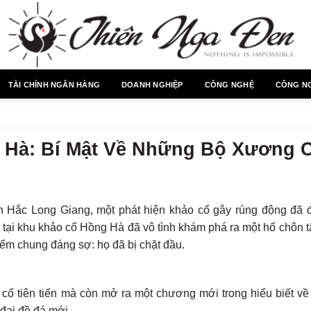
TÀI CHÍNH NGÂN HÀNG
DOANH NGHIỆP
CÔNG NGHỆ
CÔNG N
 Hà: Bí Mật Về Những Bộ Xương 
h Hắc Long Giang, một phát hiện khảo cổ gây rúng động đã đư
tại khu khảo cổ Hồng Hà đã vô tình khám phá ra một hố chôn t
iểm chung đáng sợ: họ đã bị chặt đầu.
cổ tiên tiến mà còn mở ra một chương mới trong hiểu biết về 
 đại đồ đá mới.