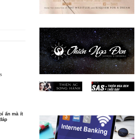
í ẩn mà ít
 đáp