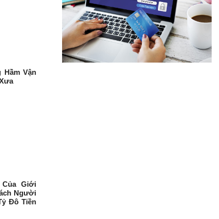
g Hầm Vận
 Xưa
 Của Giới
ách Người
Tỷ Đô Tiền