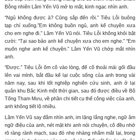
Bỗng nhiên Lâm Yến Vũ mở to mắt, kinh ngạc nhìn anh.
“Ngủ không được à? Cũng sắp đến rồi.” Tiêu Lỗi buông
tạp chí xuống.”Em không buồn ngủ, anh kể chuyện xưa
cho em nghe đi.” Lâm Yến Vũ nói. Tiêu Lỗi không khỏi bật
cười: “Tại sao bảo anh kể chuyện xưa cho em nghe.” “Em
muốn nghe anh kể chuyện.” Lâm Yến Vũ chớp mắt nhìn
anh.
“Được.” Tiêu Lỗi ôm cô vào lòng, để cô thoải mái gối đầu
lên vai mình, bắt đầu kể lại cuộc sống của anh trong vài
năm nay, sau khi tốt nghiệp nghiên cứu sinh, anh ở lại
quân khu Bắc Kinh một thời gian, sau đó được điều về Bộ
Tổng Tham Mưu, về phần chi tiết cụ thể công việc của anh,
anh không tiết lộ nhiều.
Lâm Yến Vũ say đắm nhìn anh, im lặng lắng nghe, ngữ âm
ngữ điệu của anh, nét mặt khi anh nói chuyện, cô đều nhớ
rõ ràng rành mạch, sau đó nhẹ nhàng nhắm mắt lại, trong