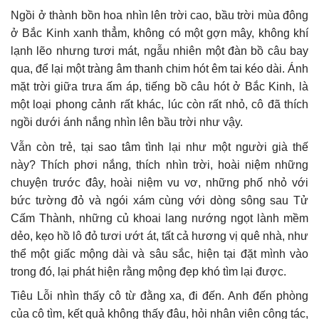
Ngồi ở thành bồn hoa nhìn lên trời cao, bầu trời mùa đông
ở Bắc Kinh xanh thẳm, không có một gợn mây, không khí
lạnh lẽo nhưng tươi mát, ngẫu nhiên một đàn bồ câu bay
qua, để lại một tràng âm thanh chim hót êm tai kéo dài. Ánh
mặt trời giữa trưa ấm áp, tiếng bồ câu hót ở Bắc Kinh, là
một loại phong cảnh rất khác, lúc còn rất nhỏ, cô đã thích
ngồi dưới ánh nắng nhìn lên bầu trời như vậy.
Vẫn còn trẻ, tại sao tâm tình lại như một người già thế
này? Thích phơi nắng, thích nhìn trời, hoài niệm những
chuyện trước đây, hoài niệm vu vơ, những phố nhỏ với
bức tường đỏ và ngói xám cùng với dòng sông sau Tử
Cấm Thành, những củ khoai lang nướng ngọt lành mềm
dẻo, kẹo hồ lô đỏ tươi ướt át, tất cả hương vị quê nhà, như
thể một giấc mộng dài và sâu sắc, hiện tại đặt mình vào
trong đó, lại phát hiện rằng mộng đẹp khó tìm lại được.
Tiêu Lỗi nhìn thấy cô từ đằng xa, đi đến. Anh đến phòng
của cô tìm, kết quả không thấy đâu, hỏi nhân viên công tác,