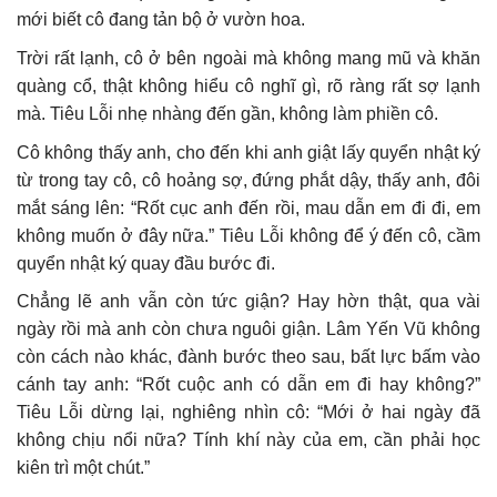
mới biết cô đang tản bộ ở vườn hoa.
Trời rất lạnh, cô ở bên ngoài mà không mang mũ và khăn
quàng cổ, thật không hiểu cô nghĩ gì, rõ ràng rất sợ lạnh
mà. Tiêu Lỗi nhẹ nhàng đến gần, không làm phiền cô.
Cô không thấy anh, cho đến khi anh giật lấy quyển nhật ký
từ trong tay cô, cô hoảng sợ, đứng phắt dậy, thấy anh, đôi
mắt sáng lên: “Rốt cục anh đến rồi, mau dẫn em đi đi, em
không muốn ở đây nữa.” Tiêu Lỗi không để ý đến cô, cầm
quyển nhật ký quay đầu bước đi.
Chẳng lẽ anh vẫn còn tức giận? Hay hờn thật, qua vài
ngày rồi mà anh còn chưa nguôi giận. Lâm Yến Vũ không
còn cách nào khác, đành bước theo sau, bất lực bấm vào
cánh tay anh: “Rốt cuộc anh có dẫn em đi hay không?”
Tiêu Lỗi dừng lại, nghiêng nhìn cô: “Mới ở hai ngày đã
không chịu nổi nữa? Tính khí này của em, cần phải học
kiên trì một chút.”