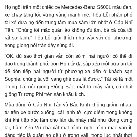
Họ ngồi trên một chiếc xe Mercedes-Benz S600L màu đen,
xe chạy tăng tốc vững vàng mạnh mẽ, Tiêu Lỗi phân phó
tài xế đưa họ đến trung tâm mua sắm lớn nhất ở Cáp Nhĩ
Tân. “Chúng tôi mặc quần áo không đủ ấm, bà xã của tôi
rất sợ lạnh.” Tiêu Lỗi giải thích như vậy với đối phương,
trong giọng nói tràn đầy sủng ái.
“OK, dù sao thời gian vẫn còn sớm, hai người có thể đi
dạo trong thành phố, bọn Hồn tử đã sắp xếp một bữa ăn tối
để đón tiếp hai người từ phương xa đến ở khách sạn
Sophie, chúng ta vội vàng ghé qua là được.” Tài xế là một
Trung Tá, nói giọng Đông Bắc, mắt to mày rậm, có chút
giống Trương Phi trên sân khấu kịch.
Mùa đông ở Cáp Nhĩ Tân và Bắc Kinh không giống nhau,
từ trên xe bước xuống, cái lạnh tới cực điểm trong không
khí khi tiếp xúc làm cho làn da nháy mắt như đông cứng
lại, Lâm Yến Vũ chà xát mặt mình, nghĩ mình mặc vẫn ít,
đáng tiếc là quần áo đều ở trong vali, trong lúc nhất thời