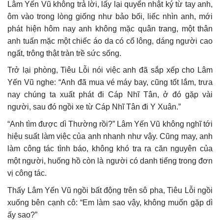
Lâm Yến Vũ không trả lời, lấy lại quyển nhật ký từ tay anh,
ôm vào trong lòng giống như bảo bối, liếc nhìn anh, mới
phát hiện hôm nay anh không mặc quân trang, một thân
anh tuấn mặc một chiếc áo da có cổ lông, dáng người cao
ngất, trông thật tràn trề sức sống.
Trở lại phòng, Tiêu Lỗi nói việc anh đã sắp xếp cho Lâm
Yến Vũ nghe: “Anh đã mua vé máy bay, cũng tốt lắm, trưa
nay chúng ta xuất phát đi Cáp Nhĩ Tân, ở đó gặp vài
người, sau đó ngồi xe từ Cáp Nhĩ Tân đi Y Xuân.”
“Anh tìm được dì Thường rồi?” Lâm Yến Vũ không nghĩ tới
hiệu suất làm việc của anh nhanh như vậy. Cũng may, anh
làm công tác tình báo, không khó tra ra căn nguyên của
một người, huống hồ còn là người có danh tiếng trong đơn
vị công tác.
Thấy Lâm Yến Vũ ngồi bất động trên sô pha, Tiêu Lỗi ngồi
xuống bên cạnh cô: “Em làm sao vậy, không muốn gặp dì
ấy sao?”