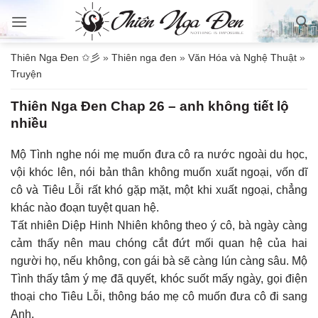
Bỏ
qua
nội
Thiên Nga Đen ✩彡
»
Thiên nga đen
»
Văn Hóa và Nghệ Thuật
»
dung
Truyện
Thiên Nga Đen Chap 26 – anh không tiết lộ
nhiều
Mộ Tình nghe nói mẹ muốn đưa cô ra nước ngoài du học,
vội khóc lên, nói bản thân không muốn xuất ngoại, vốn dĩ
cô và Tiêu Lỗi rất khó gặp mặt, một khi xuất ngoại, chẳng
khác nào đoạn tuyệt quan hệ.
Tất nhiên Diệp Hinh Nhiên không theo ý cô, bà ngày càng
cảm thấy nên mau chóng cắt đứt mối quan hệ của hai
người họ, nếu không, con gái bà sẽ càng lún càng sâu. Mộ
Tình thấy tâm ý mẹ đã quyết, khóc suốt mấy ngày, gọi điện
thoại cho Tiêu Lỗi, thông báo mẹ cô muốn đưa cô đi sang
Anh.