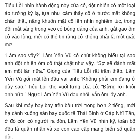
Tiêu Lỗi nhìn hành động này của cô, đột nhiên có một loại
ảo tưởng kỳ lạ, tựa như cảm thấy cô ở trước mắt không
chân thật, nâng khuôn mặt cô lên nhìn nghiêm túc, trong
đôi mắt sáng trong veo có bóng dáng của anh, gắt gao ôm
cô vào lòng, mới có thể tin rằng cô không phải là một giấc
mơ.
“Làm sao vậy?” Lâm Yến Vũ có chút không hiểu tại sao
anh đột nhiên ôm cô thật chặt như vậy. “Sợ sẽ đánh mất
em một lần nữa.” Giọng của Tiêu Lỗi rất trầm thấp. Lâm
Yến Vũ gối mặt lên đầu vai anh: “Không phải em đang ở
đây sao.” Tiêu Lỗi khẽ vuốt lưng của cô: “Đừng rời khỏi
anh nữa.” Ngực Lâm Yến Vũ đau nhói, vẫn ôm lấy anh.
Sau khi máy bay bay trên bầu trời trong hơn 2 tiếng, mới
hạ cánh xuống sân bay quốc tế Thái Bình ở Cáp Nhĩ Tân,
ở đó còn có người ra đón, Lâm Yến Vũ nhìn kỹ, toàn bộ
đều là quân nhân và xe con cao cấp mang biển số quân
đội.