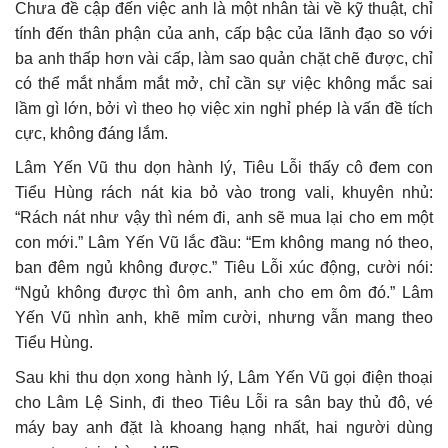
Chưa đề cập đến việc anh là một nhân tài về kỹ thuật, chỉ
tính đến thân phận của anh, cấp bậc của lãnh đạo so với
ba anh thấp hơn vài cấp, làm sao quản chặt chẽ được, chỉ
có thể mắt nhắm mắt mở, chỉ cần sự việc không mắc sai
lầm gì lớn, bởi vì theo họ việc xin nghỉ phép là vấn đề tích
cực, không đáng lắm.
Lâm Yến Vũ thu dọn hành lý, Tiêu Lỗi thấy cô đem con
Tiểu Hùng rách nát kia bỏ vào trong vali, khuyên nhủ:
“Rách nát như vậy thì ném đi, anh sẽ mua lại cho em một
con mới.” Lâm Yến Vũ lắc đầu: “Em không mang nó theo,
ban đêm ngủ không được.” Tiêu Lỗi xúc động, cười nói:
“Ngủ không được thì ôm anh, anh cho em ôm đó.” Lâm
Yến Vũ nhìn anh, khẽ mỉm cười, nhưng vẫn mang theo
Tiểu Hùng.
Sau khi thu dọn xong hành lý, Lâm Yến Vũ gọi điện thoại
cho Lâm Lệ Sinh, đi theo Tiêu Lỗi ra sân bay thủ đô, vé
máy bay anh đặt là khoang hạng nhất, hai người dùng