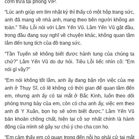
cơm trưa tại phòng VIP.
“Lúc anh giúp em tìm nhật ký thì thấy có một hộp trang sức,
anh đã mang về nhà anh, mang theo bên người không an
toàn.” Tiêu Lỗi nói với Lâm Yến Vũ. Lâm Yến Vũ gật đầu,
trong đầu đang suy nghĩ về chuyện khác, không quan tâm
lắm đến tung tích của đồ trang sức.
“Tần Tuyển sẽ không biết được hành tung của chúng ta
chứ?” Lâm Yến Vũ do dự hỏi. Tiêu Lỗi liếc nhìn cô: “Em
nói gì vậy?”
“Em nói không tốt lắm, anh ấy đang bận rộn việc của mẹ
anh ở Thụy Sĩ, có lẽ không có thời gian để quan tâm đến
em, nhưng anh ấy có tai mắt ở Bắc Kinh, luôn theo dõi
phòng trưng bày của em, còn có cha anh ấy, việc em theo
anh đi Y Xuân, bọn họ sẽ sớm biết được.” Lâm Yến Vũ
băn khoăn chồng chất, hiện tại cô sợ nhất chính là hành
động của mình sẽ gây sự chú ý cho cha con họ.
“Em cảm thấy em có quan trọng đến nỗi họ phải cử tai mắt