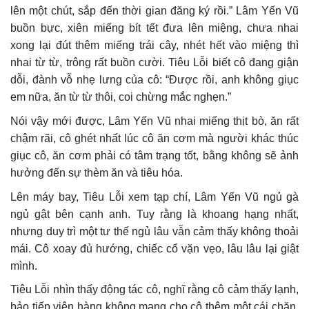
lên một chút, sắp đến thời gian đăng ký rồi.” Lâm Yến Vũ
buồn bực, xiên miếng bít tết đưa lên miệng, chưa nhai
xong lại đút thêm miếng trái cây, nhét hết vào miệng thì
nhai từ từ, trông rất buồn cười. Tiêu Lỗi biết cô đang giận
dỗi, đành vỗ nhẹ lưng của cô: “Được rồi, anh không giục
em nữa, ăn từ từ thôi, coi chừng mắc nghẹn.”
Nói vậy mới được, Lâm Yến Vũ nhai miếng thịt bò, ăn rất
chậm rãi, cô ghét nhất lúc cô ăn cơm mà người khác thúc
giục cô, ăn cơm phải có tâm trạng tốt, bằng không sẽ ảnh
hưởng đến sự thèm ăn và tiêu hóa.
Lên máy bay, Tiêu Lỗi xem tạp chí, Lâm Yến Vũ ngủ gà
ngủ gật bên cạnh anh. Tuy rằng là khoang hạng nhất,
nhưng duy trì một tư thế ngủ lâu vẫn cảm thấy không thoải
mái. Cô xoay đủ hướng, chiếc cổ vặn vẹo, lâu lâu lại giật
mình.
Tiêu Lỗi nhìn thấy động tác cô, nghĩ rằng cô cảm thấy lạnh,
bảo tiếp viên hàng không mang cho cô thêm một cái chăn.