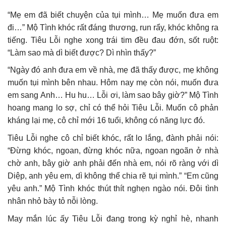
“Mẹ em đã biết chuyện của tụi mình… Mẹ muốn đưa em
đi…” Mộ Tình khóc rất đáng thương, run rẩy, khóc không ra
tiếng. Tiêu Lỗi nghe xong trái tim đều đau đớn, sốt ruột:
“Làm sao mà dì biết được? Dì nhìn thấy?”
“Ngày đó anh đưa em về nhà, mẹ đã thấy được, mẹ không
muốn tụi mình bên nhau. Hôm nay mẹ còn nói, muốn đưa
em sang Anh… Hu hu… Lỗi ơi, làm sao bây giờ?” Mộ Tình
hoang mang lo sợ, chỉ có thể hỏi Tiêu Lỗi. Muốn cô phản
kháng lại mẹ, cô chỉ mới 16 tuổi, không có năng lực đó.
Tiêu Lỗi nghe cô chỉ biết khóc, rất lo lắng, đành phải nói:
“Đừng khóc, ngoan, đừng khóc nữa, ngoan ngoãn ở nhà
chờ anh, bây giờ anh phải đến nhà em, nói rõ ràng với dì
Diệp, anh yêu em, dì không thể chia rẽ tụi mình.” “Em cũng
yêu anh.” Mộ Tình khóc thút thít nghẹn ngào nói. Đôi tình
nhân nhỏ bày tỏ nỗi lòng.
May mắn lúc ấy Tiêu Lỗi đang trong kỳ nghỉ hè, nhanh