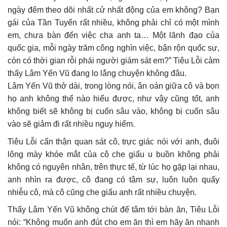
ngày đêm theo dõi nhất cử nhất động của em không? Bạn
gái của Tần Tuyển rất nhiều, không phải chỉ có một mình
em, chưa bàn đến việc cha anh ta… Một lãnh đạo của
quốc gia, mỗi ngày trăm công nghìn việc, bận rộn quốc sự,
còn có thời gian rỗi phái người giám sát em?” Tiêu Lỗi cảm
thấy Lâm Yến Vũ đang lo lắng chuyện không đâu.
Lâm Yến Vũ thở dài, trong lòng nói, ân oán giữa cô và bọn
họ anh không thể nào hiểu được, như vậy cũng tốt, anh
không biết sẽ không bị cuốn sâu vào, không bị cuốn sâu
vào sẽ giảm đi rất nhiều nguy hiểm.
Tiêu Lỗi cẩn thận quan sát cô, trực giác nói với anh, đuôi
lông mày khóe mắt của cô che giấu u buồn không phải
không có nguyên nhân, trên thực tế, từ lúc họ gặp lại nhau,
anh nhìn ra được, cô đang có tâm sự, luôn luôn quấy
nhiễu cô, mà cô cũng che giấu anh rất nhiều chuyện.
Thấy Lâm Yến Vũ không chút để tâm tới bàn ăn, Tiêu Lỗi
nói: “Không muốn anh đút cho em ăn thì em hãy ăn nhanh