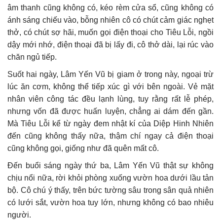
âm thanh cũng không có, kéo rèm cửa sổ, cũng không có
ánh sáng chiếu vào, bỗng nhiên cô có chút cảm giác nghẹt
thở, có chút sợ hãi, muốn gọi điện thoại cho Tiêu Lỗi, ngồi
dậy mới nhớ, điện thoại đã bị lấy đi, cô thở dài, lại rúc vào
chăn ngủ tiếp.
Suốt hai ngày, Lâm Yến Vũ bị giam ở trong này, ngoại trừ
lúc ăn cơm, không thể tiếp xúc gì với bên ngoài. Vẻ mặt
nhân viên công tác đều lạnh lùng, tuy rằng rất lễ phép,
nhưng vốn đã được huấn luyện, chẳng ai dám đến gần.
Mà Tiêu Lỗi kể từ ngày đem nhật kí của Diệp Hinh Nhiên
đến cũng không thấy nữa, thậm chí ngay cả điện thoại
cũng không gọi, giống như đã quên mất cô.
Đến buổi sáng ngày thứ ba, Lâm Yến Vũ thật sự không
chịu nổi nữa, rời khỏi phòng xuống vườn hoa dưới lầu tản
bộ. Cô chú ý thấy, trên bức tường sâu trong sân quả nhiên
có lưới sắt, vườn hoa tuy lớn, nhưng không có bao nhiêu
người.