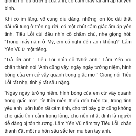
giọng nói du dương của anh, cô cảm thấy rất ấm áp rất yên
bình.
Khi cô im lặng, vô cùng dịu dàng, những lọn tóc dài thật
dài rối tung ở trên người, có một chút cảm giác ấm áp yên
tĩnh, Tiêu Lỗi cúi đầu nhìn cô chăm chú, nhẹ giọng hỏi:
“Trong mấy năm ở Mỹ, em có nghĩ đến anh không?” Lâm
Yến Vũ ừ một tiếng.
“Trả lời anh.” Tiêu Lỗi nhìn cô.”Nhớ anh.” Lâm Yến Vũ
chân thành nói.”Anh cũng vậy, ngày ngày tưởng niệm, hình
bóng của em cứ vây quanh trong giấc mơ.” Giọng nói Tiêu
Lỗi rất nhẹ, tình ý rất sâu nặng.
“Ngày ngày tưởng niệm, hình bóng của em cứ vây quanh
trong giấc mơ”, từ thời niên thiếu đến hiện tại, trong tình
yêu anh luôn luôn rất cảm tính, cho tới bây giờ cũng không
che giấu tình cảm trong lòng, cho nên nhất định là người
dễ dàng bị tổn thương. Lâm Yến Vũ nắm tay Tiêu Lỗi, chân
thành đặt một nụ hôn sâu sắc lên mu bàn tay anh.