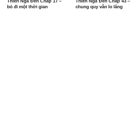
Thiên Nga Đen Chap 17 –
Thiên Nga Đen Chap 43 –
bỏ đi một thời gian
chung quy vẫn lo lắng