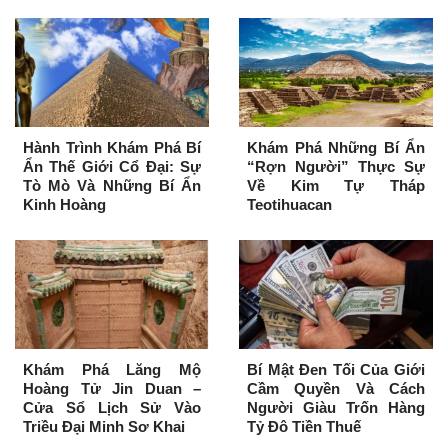
Hành Trình Khám Phá Bí
Khám Phá Những Bí Ẩn
Ẩn Thế Giới Cổ Đại: Sự
“Rợn Người” Thực Sự
Tò Mò Và Những Bí Ẩn
Về Kim Tự Tháp
Kinh Hoàng
Teotihuacan
Khám Phá Lăng Mộ
Bí Mật Đen Tối Của Giới
Hoàng Tử Jin Duan –
Cầm Quyền Và Cách
Cửa Sổ Lịch Sử Vào
Người Giàu Trốn Hàng
Triều Đại Minh Sơ Khai
Tỷ Đô Tiền Thuế