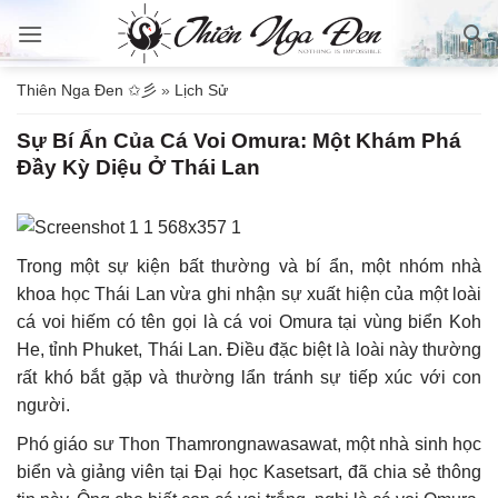
Bỏ
qua
nội
Thiên Nga Đen ✩彡
»
Lịch Sử
dung
Sự Bí Ẩn Của Cá Voi Omura: Một Khám Phá
Đầy Kỳ Diệu Ở Thái Lan
Trong một sự kiện bất thường và bí ẩn, một nhóm nhà
khoa học Thái Lan vừa ghi nhận sự xuất hiện của một loài
cá voi hiếm có tên gọi là cá voi Omura tại vùng biển Koh
He, tỉnh Phuket, Thái Lan. Điều đặc biệt là loài này thường
rất khó bắt gặp và thường lẩn tránh sự tiếp xúc với con
người.
Phó giáo sư Thon Thamrongnawasawat, một nhà sinh học
biển và giảng viên tại Đại học Kasetsart, đã chia sẻ thông