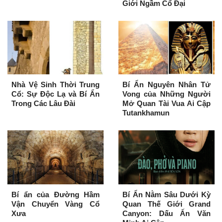
Giới Ngầm Cổ Đại
Nhà Vệ Sinh Thời Trung
Bí Ẩn Nguyên Nhân Tử
Cổ: Sự Độc Lạ và Bí Ẩn
Vong của Những Người
Trong Các Lâu Đài
Mở Quan Tài Vua Ai Cập
Tutankhamun
Bí ẩn của Đường Hầm
Bí Ẩn Nằm Sâu Dưới Kỳ
Vận Chuyển Vàng Cổ
Quan Thế Giới Grand
Xưa
Canyon: Dấu Ấn Văn