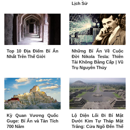
Lịch Sử
Top 10 Địa Điểm Bí Ẩn
Những Bí Ẩn Về Cuộc
Nhất Trên Thế Giới
Đời Nikola Tesla: Thiên
Tài Không Bằng Cấp | Vũ
Trụ Nguyên Thủy
Kỳ Quan Vương Quốc
Lộ Diện Lối Đi Bí Mật
Guge: Bí Ẩn và Tàn Tích
Dưới Kim Tự Tháp Mặt
700 Năm
Trăng: Cửa Ngõ Đến Thế