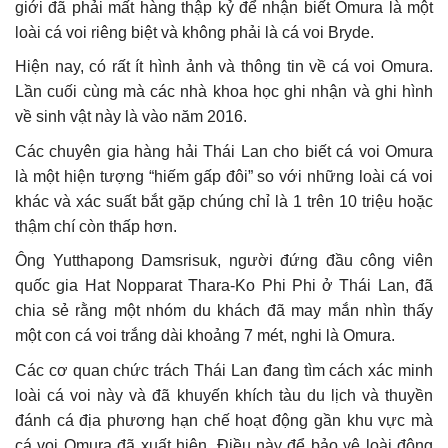
giới đã phải mất hàng thập kỷ để nhận biết Omura là một
loài cá voi riêng biệt và không phải là cá voi Bryde.
Hiện nay, có rất ít hình ảnh và thông tin về cá voi Omura.
Lần cuối cùng mà các nhà khoa học ghi nhận và ghi hình
về sinh vật này là vào năm 2016.
Các chuyên gia hàng hải Thái Lan cho biết cá voi Omura
là một hiện tượng “hiếm gấp đôi” so với những loài cá voi
khác và xác suất bắt gặp chúng chỉ là 1 trên 10 triệu hoặc
thậm chí còn thấp hơn.
Ông Yutthapong Damsrisuk, người đứng đầu công viên
quốc gia Hat Nopparat Thara-Ko Phi Phi ở Thái Lan, đã
chia sẻ rằng một nhóm du khách đã may mắn nhìn thấy
một con cá voi trắng dài khoảng 7 mét, nghi là Omura.
Các cơ quan chức trách Thái Lan đang tìm cách xác minh
loài cá voi này và đã khuyến khích tàu du lịch và thuyền
đánh cá địa phương hạn chế hoạt động gần khu vực mà
cá voi Omura đã xuất hiện. Điều này để bảo vệ loài động