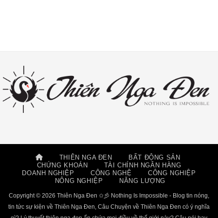
THIÊN NGA ĐEN
BẤT ĐỘNG SẢN
CHỨNG KHOÁN
TÀI CHÍNH NGÂN HÀNG
DOANH NGHIỆP
CÔNG NGHỆ
CÔNG NGHIỆP
NÔNG NGHIỆP
NĂNG LƯỢNG
Copyright © 2026 Thiên Nga Đen ✩彡 Nothing Is Impossible - Blog tin nóng,
tin tức sự kiện về Thiên Nga Đen, Câu Chuyện về Thiên Nga Đen có ý nghĩa