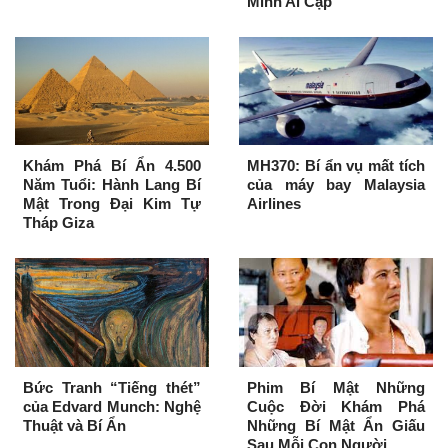
Minh Ai Cập
Khám Phá Bí Ẩn 4.500
MH370: Bí ẩn vụ mất tích
Năm Tuổi: Hành Lang Bí
của máy bay Malaysia
Mật Trong Đại Kim Tự
Airlines
Tháp Giza
Bức Tranh “Tiếng thét”
Phim Bí Mật Những
của Edvard Munch: Nghệ
Cuộc Đời Khám Phá
Thuật và Bí Ẩn
Những Bí Mật Ẩn Giấu
Sau Mỗi Con Người