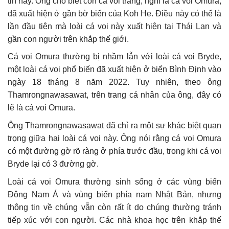
tin này. Ông cho biết con cá voi trắng, nghi là cá voi Omura,
đã xuất hiện ở gần bờ biển của Koh He. Điều này có thể là
lần đầu tiên mà loài cá voi này xuất hiện tại Thái Lan và
gần con người trên khắp thế giới.
Cá voi Omura thường bị nhầm lẫn với loài cá voi Bryde,
một loài cá voi phổ biến đã xuất hiện ở biển Bình Định vào
ngày 18 tháng 8 năm 2022. Tuy nhiên, theo ông
Thamrongnawasawat, trên trang cá nhân của ông, đây có
lẽ là cá voi Omura.
Ông Thamrongnawasawat đã chỉ ra một sự khác biệt quan
trọng giữa hai loài cá voi này. Ông nói rằng cá voi Omura
có một đường gờ rõ ràng ở phía trước đầu, trong khi cá voi
Bryde lại có 3 đường gờ.
Loài cá voi Omura thường sinh sống ở các vùng biển
Đông Nam Á và vùng biển phía nam Nhật Bản, nhưng
thông tin về chúng vẫn còn rất ít do chúng thường tránh
tiếp xúc với con người. Các nhà khoa học trên khắp thế