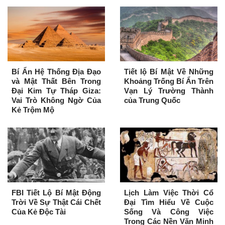
Bí Ẩn Hệ Thống Địa Đạo
Tiết lộ Bí Mật Về Những
và Mật Thất Bên Trong
Khoảng Trống Bí Ẩn Trên
Đại Kim Tự Tháp Giza:
Vạn Lý Trường Thành
Vai Trò Không Ngờ Của
của Trung Quốc
Kẻ Trộm Mộ
FBI Tiết Lộ Bí Mật Động
Lịch Làm Việc Thời Cổ
Trời Về Sự Thật Cái Chết
Đại Tìm Hiểu Về Cuộc
Của Kẻ Độc Tài
Sống Và Công Việc
Trong Các Nền Văn Minh