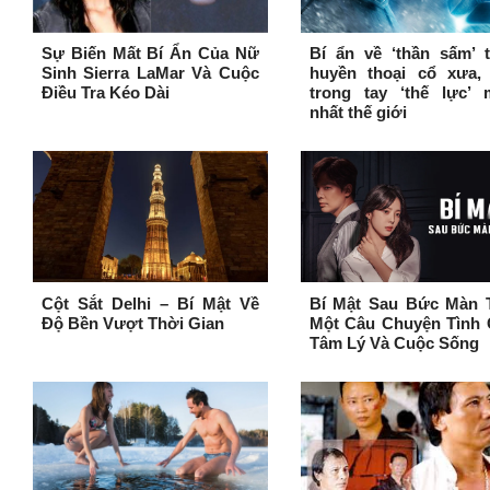
Sự Biến Mất Bí Ẩn Của Nữ
Bí ẩn về ‘thần sấm’ 
Sinh Sierra LaMar Và Cuộc
huyền thoại cổ xưa,
Điều Tra Kéo Dài
trong tay ‘thế lực’ 
nhất thế giới
Cột Sắt Delhi – Bí Mật Về
Bí Mật Sau Bức Màn 
Độ Bền Vượt Thời Gian
Một Câu Chuyện Tình 
Tâm Lý Và Cuộc Sống