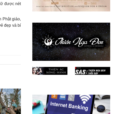
iữ được nét
 Phật giáo,
ẻ đẹp và bí