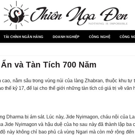
TÀI CHÍNH NGÂN HÀNG
DOANH NGHIỆP
CÔNG NGHỆ
CÔNG N
Ẩn và Tàn Tích 700 Năm
 cao, nằm sâu trong vùng núi của làng Zhabran, thuộc khu tự 
o thế kỷ 17, để lại cho thế giới những tàn tích có giá trị về văn
ang Dharma bị ám sát. Lúc này, Jide Nyimagon, cháu nội của L
a Jide Nyimagon và hậu duệ của họ sau này đã thành lập ba 
ế độ này không chỉ bao phủ cả vùng Ngari mà còn mở rộng đến