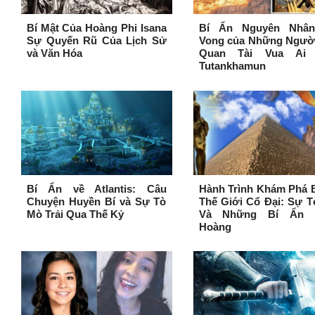
Bí Mật Của Hoàng Phi Isana
Bí Ẩn Nguyên Nhâ
Sự Quyến Rũ Của Lịch Sử
Vong của Những Ngườ
và Văn Hóa
Quan Tài Vua Ai
Tutankhamun
Bí Ẩn về Atlantis: Câu
Hành Trình Khám Phá 
Chuyện Huyền Bí và Sự Tò
Thế Giới Cổ Đại: Sự 
Mò Trải Qua Thế Kỷ
Và Những Bí Ẩn 
Hoàng