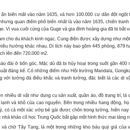
 ẩn biến mất vào năm 1635, và hơn 100.000 cư dân đột ngột 
y, nhưng quan điểm phổ biến nhất là vào năm 1635, chiến tranh
Vị vua cuối cùng của Guge và gia đình hoàng gia đã bị bắt và 
 làm cho du khách kinh ngạc. Cung điện được xây dựng như một 
hiều hướng khác nhau. Di tích này bao gồm 445 phòng, 879 h
ích lên đến 720.000 m2.
áo đài ở bốn góc. Mặc dù đã bị hủy hoại trong suốt gần 400
hệ thuật đáng kể. Có những điểm như Hội trường Mandala, Gongk
 với tường đá điêu khắc và tranh tường, đặc biệt là các di vậ
 nhiều di vật như dụng cụ sản xuất, quần áo, đồ trang trí, lá
 lạnh và khô của cao nguyên. Bên trong nhiều hang động, họ 
ý, có cả một xác ướp bé gái được chôn trong tường, hiện nay
các nhà khảo cổ học Trung Quốc bắt gặp một hình thức mai táng 
h và chữ Tây Tạng, là một trong những kho báu quý giá của