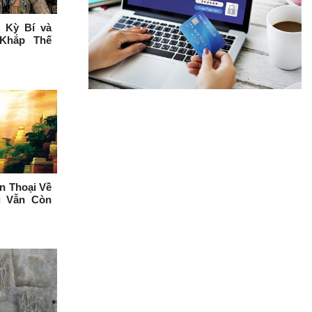
 Kỳ Bí và
Khắp Thế
n Thoại Về
g Vẫn Còn