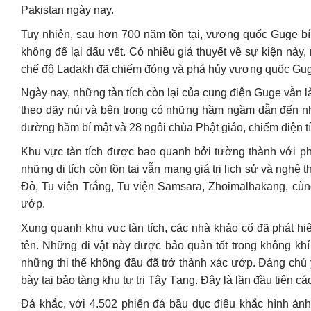
Pakistan ngày nay.
Tuy nhiên, sau hơn 700 năm tồn tại, vương quốc Guge bí
không để lại dấu vết. Có nhiều giả thuyết về sự kiện nà
chế độ Ladakh đã chiếm đóng và phá hủy vương quốc Guge. 
Ngày nay, những tàn tích còn lại của cung điện Guge vẫn
theo dãy núi và bên trong có những hầm ngầm dẫn đến n
đường hầm bí mật và 28 ngôi chùa Phật giáo, chiếm diện t
Khu vực tàn tích được bao quanh bởi tường thành với ph
những di tích còn tồn tại vẫn mang giá trị lịch sử và ng
Đỏ, Tu viện Trắng, Tu viện Samsara, Zhoimalhakang, cùng
ướp.
Xung quanh khu vực tàn tích, các nhà khảo cổ đã phát hiện
tên. Những di vật này được bảo quản tốt trong không khí
những thi thể không đầu đã trở thành xác ướp. Đáng chú 
bày tại bảo tàng khu tự trị Tây Tạng. Đây là lần đầu tiên 
Đá khắc, với 4.502 phiến đá bầu dục điêu khắc hình ản