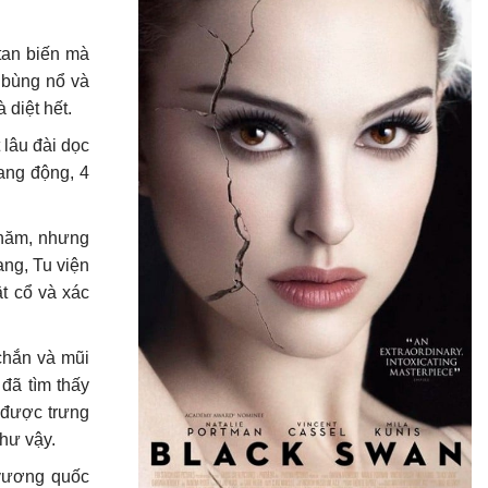
tan biến mà
 bùng nổ và
diệt hết.
lâu đài dọc
ang động, 4
 năm, nhưng
ang, Tu viện
t cổ và xác
 chắn và mũi
đã tìm thấy
 được trưng
như vậy.
 vương quốc