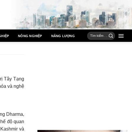
GHIỆP
NÔNG NGHIỆP
NĂNG LƯỢNG
trị Tây Tạng
 hóa và nghệ
ang Dharma,
chế độ quan
 Kashmir và