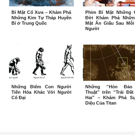
Bí Mật Cổ Xưa – Khám Phá
Phim Bí Mật Những 
Những Kim Tự Tháp Huyền
Đời Khám Phá Nhữn
Bí ở Trung Quốc
Mật Ẩn Giấu Sau Mỗi
Người
Những Điểm Con Người
Những “Hòn Đảo
Tiến Hóa Khác Với Người
Thuật” trên “Trái Đấ
Cổ Đại
Hai” – Khám Phá S
Diệu Của Titan