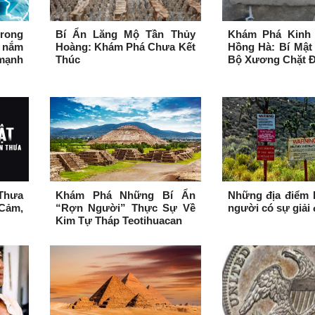
trong
Bí Ẩn Lăng Mộ Tần Thủy
Khám Phá Kinh 
 nắm
Hoàng: Khám Phá Chưa Kết
Hồng Hà: Bí Mật
mạnh
Thúc
Bộ Xương Chặt 
Thưa
Khám Phá Những Bí Ẩn
Những địa điểm b
Cảm,
“Rợn Người” Thực Sự Về
người có sự giải
Kim Tự Tháp Teotihuacan