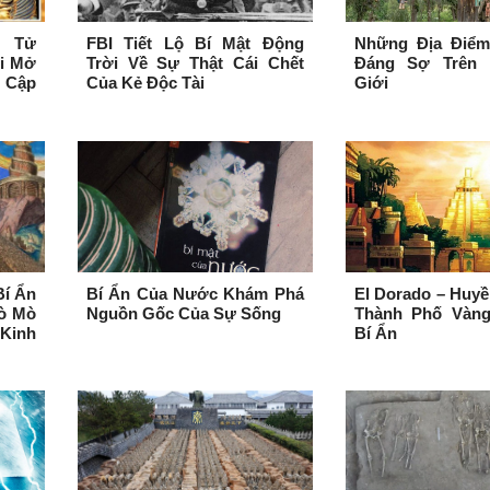
n Tử
FBI Tiết Lộ Bí Mật Động
Những Địa Điểm
i Mở
Trời Về Sự Thật Cái Chết
Đáng Sợ Trên 
 Cập
Của Kẻ Độc Tài
Giới
Bí Ẩn
Bí Ẩn Của Nước Khám Phá
El Dorado – Huyề
Tò Mò
Nguồn Gốc Của Sự Sống
Thành Phố Vàn
Kinh
Bí Ẩn