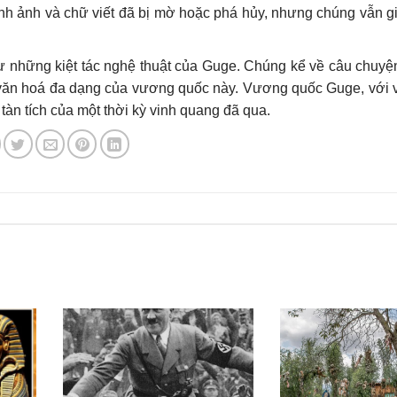
nh ảnh và chữ viết đã bị mờ hoặc phá hủy, nhưng chúng vẫn g
ư những kiệt tác nghệ thuật của Guge. Chúng kể về câu chuyện
văn hoá đa dạng của vương quốc này. Vương quốc Guge, với v
àn tích của một thời kỳ vinh quang đã qua.