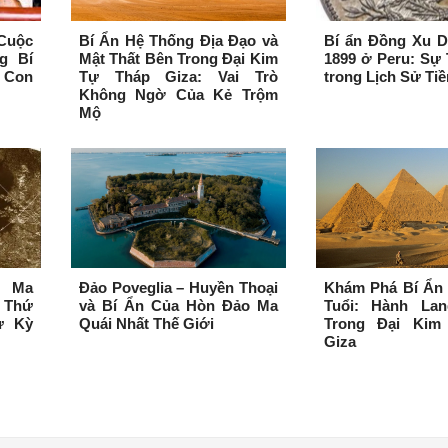
Cuộc
Bí Ẩn Hệ Thống Địa Đạo và
Bí ẩn Đồng Xu D
g Bí
Mật Thất Bên Trong Đại Kim
1899 ở Peru: Sự 
 Con
Tự Tháp Giza: Vai Trò
trong Lịch Sử Tiề
Không Ngờ Của Kẻ Trộm
Mộ
 Ma
Đảo Poveglia – Huyền Thoại
Khám Phá Bí Ẩn 
t Thứ
và Bí Ẩn Của Hòn Đảo Ma
Tuổi: Hành La
ự Kỳ
Quái Nhất Thế Giới
Trong Đại Kim
Giza