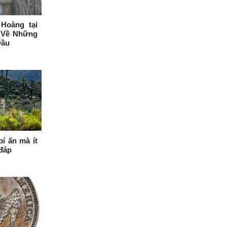
Hoàng tại
 Về Những
Đầu
í ẩn mà ít
 đáp