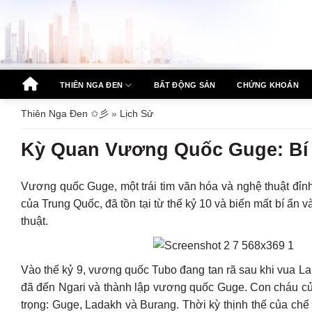
Bỏ
qua
nội
dung
THIÊN NGA ĐEN
BẤT ĐỘNG SẢN
CHỨNG KHOÁN
Thiên Nga Đen ✩彡
»
Lịch Sử
Kỳ Quan Vương Quốc Guge: Bí 
Vương quốc Guge, một trái tim văn hóa và nghệ thuật đỉnh
của Trung Quốc, đã tồn tại từ thế kỷ 10 và biến mất bí ẩn và
thuật.
Vào thế kỷ 9, vương quốc Tubo đang tan rã sau khi vua L
đã đến Ngari và thành lập vương quốc Guge. Con cháu củ
trọng: Guge, Ladakh và Burang. Thời kỳ thịnh thế của ch