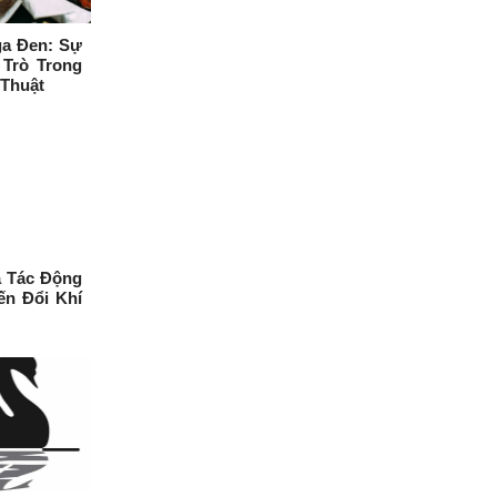
ga Đen: Sự
 Trò Trong
 Thuật
à Tác Động
ến Đổi Khí