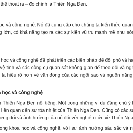
hể thoát ra – đó chính là Thiên Nga Đen.
học và công nghệ. Nó đã cung cấp cho chúng ta kiến thức quan 
g lớn, có khả năng tạo ra các sự kiện vũ trụ mạnh mẽ như só
ọc và công nghệ đã phát triển các biện pháp để đối phó và hạ
 vệ tinh và các công cụ quan sát không gian để theo dõi và ng
g ta hiểu rõ hơn về vận động của các ngôi sao và nguồn năng
oa học và công nghệ
n Thiên Nga Đen nổi tiếng. Một trong những ví dụ đáng chú ý l
liên quan đến sự tỏa nhiệt của Thiên Nga Đen. Cũng có các s
 tương đối và ảnh hưởng của nó đối với nghiên cứu về Thiên Ng
trong khoa học và công nghệ, với sự ảnh hưởng sâu sắc và n