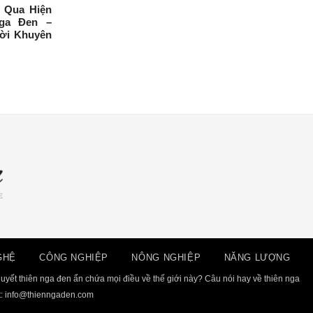
 Qua Hiện
ga Đen –
ời Khuyên
GHỆ
CÔNG NGHIỆP
NÔNG NGHIỆP
NĂNG LƯỢNG
uyết thiên nga đen ẩn chứa mọi điều về thế giới này? Câu nói hay về thiên nga
t:
info@thienngaden.com