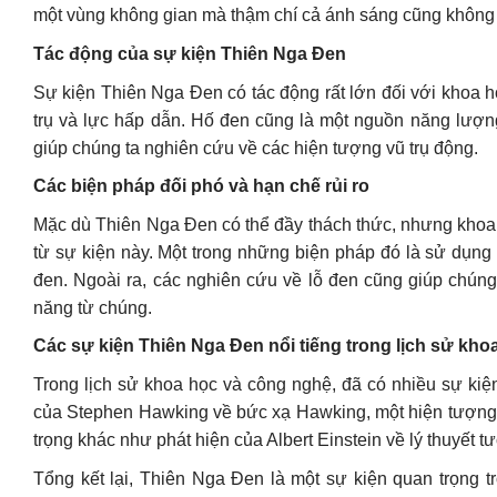
một vùng không gian mà thậm chí cả ánh sáng cũng không t
Tác động của sự kiện Thiên Nga Đen
Sự kiện Thiên Nga Đen có tác động rất lớn đối với khoa 
trụ và lực hấp dẫn. Hố đen cũng là một nguồn năng lượn
giúp chúng ta nghiên cứu về các hiện tượng vũ trụ động.
Các biện pháp đối phó và hạn chế rủi ro
Mặc dù Thiên Nga Đen có thể đầy thách thức, nhưng khoa h
từ sự kiện này. Một trong những biện pháp đó là sử dụng
đen. Ngoài ra, các nghiên cứu về lỗ đen cũng giúp chún
năng từ chúng.
Các sự kiện Thiên Nga Đen nổi tiếng trong lịch sử kh
Trong lịch sử khoa học và công nghệ, đã có nhiều sự kiệ
của Stephen Hawking về bức xạ Hawking, một hiện tượng 
trọng khác như phát hiện của Albert Einstein về lý thuyết
Tổng kết lại, Thiên Nga Đen là một sự kiện quan trọng 