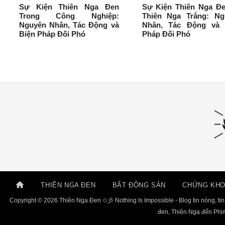
Sự Kiện Thiên Nga Đen
Sự Kiện Thiên Nga Đe
Trong Công Nghiệp:
Thiên Nga Trắng: Ng
Nguyên Nhân, Tác Động và
Nhân, Tác Động và 
Biện Pháp Đối Phó
Pháp Đối Phó
THIÊN NGA ĐEN
BẤT ĐỘNG SẢN
CHỨNG KH
Copyright © 2026 Thiên Nga Đen ✩彡 Nothing Is Impossible - Blog tin nóng, tin
đen, Thiên Nga đến Phim