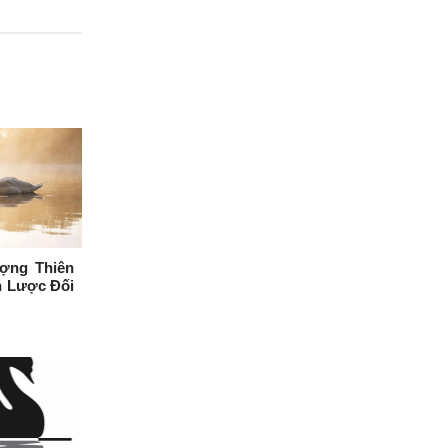
ợng Thiên
n Lược Đối