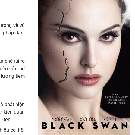
trọng về vũ
ng hấp dẫn,
n chế rủi ro
hiên cứu hố
 lượng tiềm
à phát hiện
ự kiện quan
a Đen.
hiều cơ hội