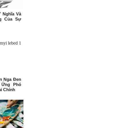
Ý Nghĩa Và
g Của Sự
n Nga Đen
à Ứng Phó
ài Chính