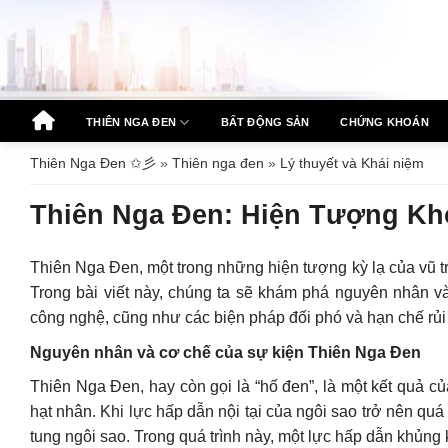
Bỏ
qua
nội
dung
THIÊN NGA ĐEN
BẤT ĐỘNG SẢN
CHỨNG KHOÁN
Thiên Nga Đen ✩彡
»
Thiên nga đen
»
Lý thuyết và Khái niệm
Thiên Nga Đen: Hiện Tượng Kh
Thiên Nga Đen, một trong những hiện tượng kỳ lạ của vũ t
Trong bài viết này, chúng ta sẽ khám phá nguyên nhân và
công nghệ, cũng như các biện pháp đối phó và hạn chế rủi 
Nguyên nhân và cơ chế của sự kiện Thiên Nga Đen
Thiên Nga Đen, hay còn gọi là “hố đen”, là một kết quả củ
hạt nhân. Khi lực hấp dẫn nội tại của ngôi sao trở nên q
tung ngôi sao. Trong quá trình này, một lực hấp dẫn khủng 