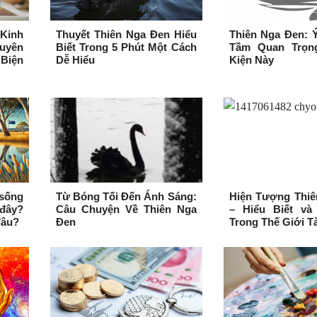
Kinh
Thuyết Thiên Nga Đen Hiểu
Thiên Nga Đen: 
uyên
Biết Trong 5 Phút Một Cách
Tầm Quan Trọn
Biện
Dễ Hiểu
Kiện Này
 sống
Từ Bóng Tối Đến Ánh Sáng:
Hiện Tượng Thiê
đây?
Câu Chuyện Về Thiên Nga
– Hiểu Biết v
đâu?
Đen
Trong Thế Giới T