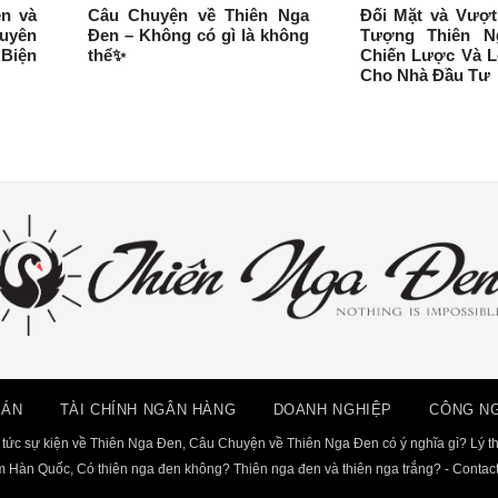
n và
Câu Chuyện về Thiên Nga
Đối Mặt và Vượt
uyên
Đen – Không có gì là không
Tượng Thiên N
Biện
thể✨️
Chiến Lược Và L
Cho Nhà Đầu Tư
OÁN
TÀI CHÍNH NGÂN HÀNG
DOANH NGHIỆP
CÔNG N
 tức sự kiện về Thiên Nga Đen, Câu Chuyện về Thiên Nga Đen có ý nghĩa gì? Lý th
 Hàn Quốc, Có thiên nga đen không? Thiên nga đen và thiên nga trắng? - Contac