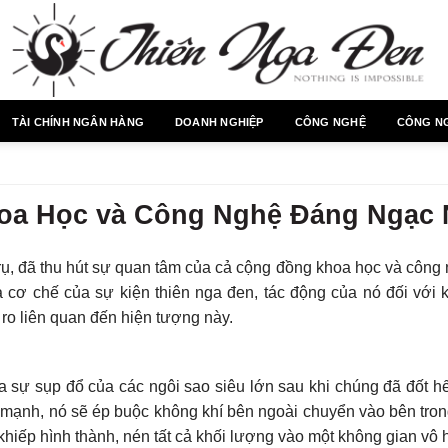
TÀI CHÍNH NGÂN HÀNG
DOANH NGHIỆP
CÔNG NGHỆ
CÔNG N
oa Học và Công Nghệ Đáng Ngạc 
rụ, đã thu hút sự quan tâm của cả cộng đồng khoa học và công 
 cơ chế của sự kiện thiên nga đen, tác động của nó đối với 
ro liên quan đến hiện tượng này.
a sự sụp đổ của các ngôi sao siêu lớn sau khi chúng đã đốt hế
uá mạnh, nó sẽ ép buộc không khí bên ngoài chuyển vào bên tro
khiếp hình thành, nén tất cả khối lượng vào một không gian vô 