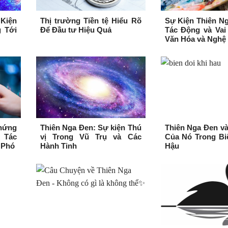
Kiện
Thị trường Tiền tệ Hiểu Rõ
Sự Kiện Thiên N
 Tới
Để Đầu tư Hiệu Quả
Tác Động và Vai
Văn Hóa và Nghệ
Chứng
Thiên Nga Đen: Sự kiện Thú
Thiên Nga Đen v
 Tác
vị Trong Vũ Trụ và Các
Của Nó Trong Bi
 Phó
Hành Tinh
Hậu