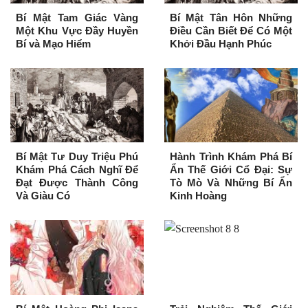
Bí Mật Tam Giác Vàng
Bí Mật Tân Hôn Những
Một Khu Vực Đầy Huyền
Điều Cần Biết Để Có Một
Bí và Mạo Hiểm
Khởi Đầu Hạnh Phúc
Bí Mật Tư Duy Triệu Phú
Hành Trình Khám Phá Bí
Khám Phá Cách Nghĩ Để
Ẩn Thế Giới Cổ Đại: Sự
Đạt Được Thành Công
Tò Mò Và Những Bí Ẩn
Và Giàu Có
Kinh Hoàng