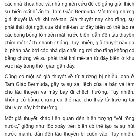
các nhà khoa học và nhà nghiên cứu để cố gắng giải thích
sự biến mất bí ẩn tại Tam Giác Bermuda. Một trong những
giả thuyết là về khí mê-tan. Giả thuyết này cho rằng, sự
phát thải đột ngột của khí mê-tan từ đáy biển có thể tạo ra
các bong bóng lớn trên mặt nước biển, dẫn đến tàu thuyền
chìm một cách nhanh chóng. Tuy nhiên, giả thuyết này đã
bị phản bác bởi các nhà địa chất, người cho rằng không có
bằng chứng về sự phát thải khí mê-tan từ đáy biển ở khu
vực này trong thời gian gần đây.
Cũng có một số giả thuyết về từ trường bị nhiễu loạn ở
Tam Giác Bermuda, gây ra sự sai lệch của la bàn và làm
cho tàu thuyền và máy bay đi chệch hướng. Tuy nhiên,
không có bằng chứng cụ thể nào cho thấy từ trường tại
khu vực này bất thường.
Một giả thuyết khác liên quan đến hiện tượng “vòi rồng
nước,” giống như lốc xoáy trên biển có thể tạo ra sự hút
nước mạnh, dẫn đến tàu thuyền bị cuốn vào. Tuy nhiên,