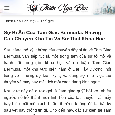
Bỏ
qua
nội
Thiên Nga Đen ✩彡
»
Thế giới
dung
Sự Bí Ẩn Của Tam Giác Bermuda: Những
Câu Chuyện Khó Tin Và Sự Thật Khoa Học
Sau hàng thế kỷ, những câu chuyện đầy bí ẩn về Tam Giác
Bermuda vẫn tiếp tục là một trọng tâm của sự tò mò và
tranh cãi trong giới khoa học và dư luận. Tam Giác
Bermuda, một khu vực biển nằm ở Đại Tây Dương, nổi
tiếng với những sự kiện kỳ lạ và đáng sợ như việc tàu
thuyền và máy bay mất tích một cách đáng kinh ngạc.
Khu vực này đã được gọi là “tam giác quỷ” bởi với nhiều
người, nó trở thành nơi linh hồn của tàu thuyền và máy
bay biến mất một cách bí ẩn, thường không để lại bất kỳ
dấu vết hay thông tin gì. Cho đến nay, các sự kiện tại Tam