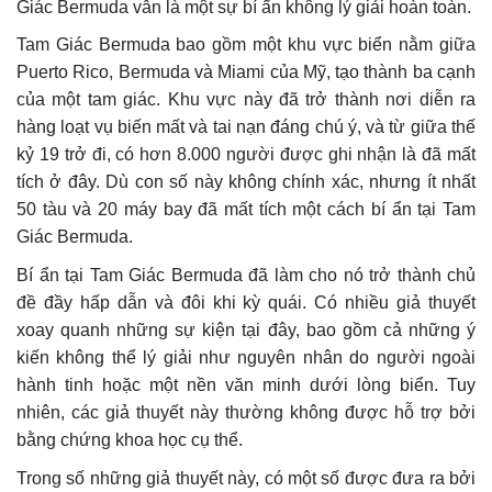
Giác Bermuda vẫn là một sự bí ẩn không lý giải hoàn toàn.
Tam Giác Bermuda bao gồm một khu vực biển nằm giữa
Puerto Rico, Bermuda và Miami của Mỹ, tạo thành ba cạnh
của một tam giác. Khu vực này đã trở thành nơi diễn ra
hàng loạt vụ biến mất và tai nạn đáng chú ý, và từ giữa thế
kỷ 19 trở đi, có hơn 8.000 người được ghi nhận là đã mất
tích ở đây. Dù con số này không chính xác, nhưng ít nhất
50 tàu và 20 máy bay đã mất tích một cách bí ẩn tại Tam
Giác Bermuda.
Bí ẩn tại Tam Giác Bermuda đã làm cho nó trở thành chủ
đề đầy hấp dẫn và đôi khi kỳ quái. Có nhiều giả thuyết
xoay quanh những sự kiện tại đây, bao gồm cả những ý
kiến không thể lý giải như nguyên nhân do người ngoài
hành tinh hoặc một nền văn minh dưới lòng biển. Tuy
nhiên, các giả thuyết này thường không được hỗ trợ bởi
bằng chứng khoa học cụ thể.
Trong số những giả thuyết này, có một số được đưa ra bởi