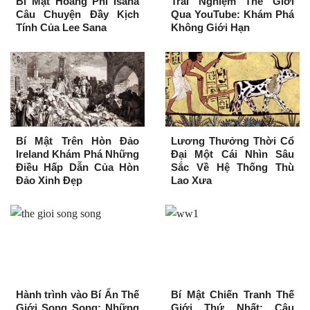
Bí Mật Hoàng Phi Isana
Trải Nghiệm Thế Giới
Câu Chuyện Đầy Kịch
Qua YouTube: Khám Phá
Tính Của Lee Sana
Không Giới Hạn
Bí Mật Trên Hòn Đảo
Lương Thưởng Thời Cổ
Ireland Khám Phá Những
Đại Một Cái Nhìn Sâu
Điều Hấp Dẫn Của Hòn
Sắc Về Hệ Thống Thù
Đảo Xinh Đẹp
Lao Xưa
Hành trình vào Bí Ẩn Thế
Bí Mật Chiến Tranh Thế
Giới Song Song: Những
Giới Thứ Nhất: Câu