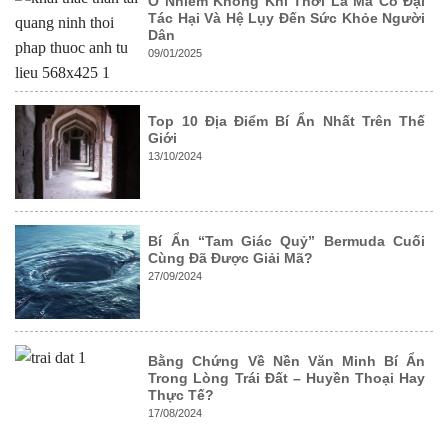
Ô Nhiễm Không Khí Thời La Mã Cổ Đại
Tác Hại Và Hệ Lụy Đến Sức Khỏe Người
Dân
09/01/2025
Top 10 Địa Điểm Bí Ẩn Nhất Trên Thế
Giới
13/10/2024
Bí Ẩn “Tam Giác Quỷ” Bermuda Cuối
Cùng Đã Được Giải Mã?
27/09/2024
Bằng Chứng Về Nền Văn Minh Bí Ẩn
Trong Lòng Trái Đất – Huyền Thoại Hay
Thực Tế?
17/08/2024