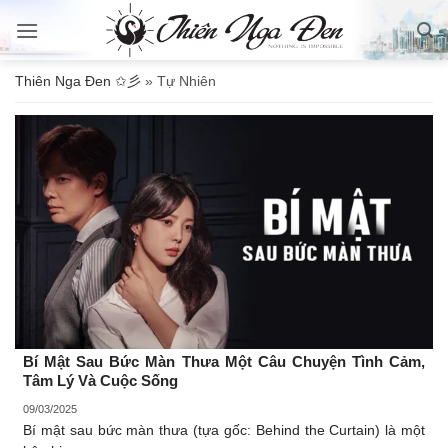
Bỏ
qua
nội
Thiên Nga Đen ✩彡
»
Tự Nhiên
dung
Bí Mật Sau Bức Màn Thưa Một Câu Chuyện Tình Cảm,
Tâm Lý Và Cuộc Sống
09/03/2025
Bí mật sau bức màn thưa (tựa gốc: Behind the Curtain) là một