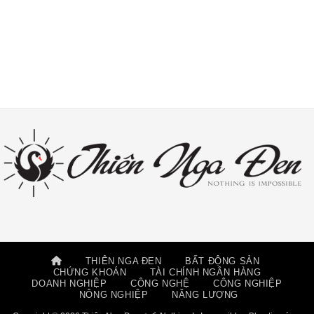
THIÊN NGA ĐEN
BẤT ĐỘNG SẢN
CHỨNG KHOÁN
TÀI CHÍNH NGÂN HÀNG
DOANH NGHIỆP
CÔNG NGHỆ
CÔNG NGHIỆP
NÔNG NGHIỆP
NĂNG LƯỢNG