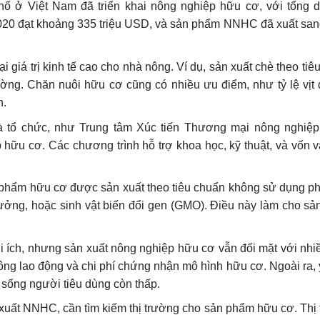
hố ở Việt Nam đã triển khai nông nghiệp hữu cơ, với tổng di
020 đạt khoảng 335 triệu USD, và sản phẩm NNHC đã xuất sa
 giá trị kinh tế cao cho nhà nông. Ví dụ, sản xuất chè theo ti
ường. Chăn nuôi hữu cơ cũng có nhiều ưu điểm, như tỷ lệ vịt 
h.
tổ chức, như Trung tâm Xúc tiến Thương mại nông nghiệp
p hữu cơ. Các chương trình hỗ trợ khoa học, kỹ thuật, và vốn 
hẩm hữu cơ được sản xuất theo tiêu chuẩn không sử dụng p
 trưởng, hoặc sinh vật biến đổi gen (GMO). Điều này làm cho 
i ích, nhưng sản xuất nông nghiệp hữu cơ vẫn đối mặt với nhi
công lao động và chi phí chứng nhận mô hình hữu cơ. Ngoài ra, 
sống người tiêu dùng còn thấp.
 xuất NNHC, cần tìm kiếm thị trường cho sản phẩm hữu cơ. Thị