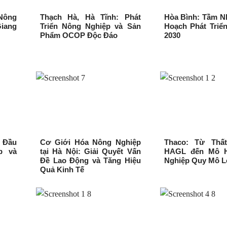
Nông
Thạch Hà, Hà Tĩnh: Phát
Hòa Bình: Tầm N
Giang
Triển Nông Nghiệp và Sản
Hoạch Phát Triể
Phẩm OCOP Độc Đáo
2030
 Đầu
Cơ Giới Hóa Nông Nghiệp
Thaco: Từ Thấ
p và
tại Hà Nội: Giải Quyết Vấn
HAGL đến Mô H
Đề Lao Động và Tăng Hiệu
Nghiệp Quy Mô Lớ
Quả Kinh Tế