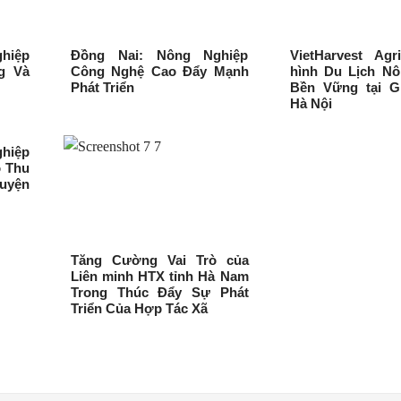
hiệp
Đồng Nai: Nông Nghiệp
VietHarvest Agr
g Và
Công Nghệ Cao Đẩy Mạnh
hình Du Lịch Nô
Phát Triển
Bền Vững tại Gi
Hà Nội
hiệp
 Thu
uyện
Tăng Cường Vai Trò của
Liên minh HTX tỉnh Hà Nam
Trong Thúc Đẩy Sự Phát
Triển Của Hợp Tác Xã