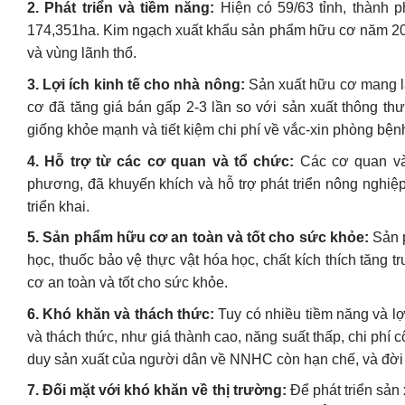
2. Phát triển và tiềm năng:
Hiện có 59/63 tỉnh, thành p
174,351ha. Kim ngạch xuất khẩu sản phẩm hữu cơ năm 2
và vùng lãnh thổ.
3. Lợi ích kinh tế cho nhà nông:
Sản xuất hữu cơ mang lại
cơ đã tăng giá bán gấp 2-3 lần so với sản xuất thông th
giống khỏe mạnh và tiết kiệm chi phí về vắc-xin phòng bện
4. Hỗ trợ từ các cơ quan và tổ chức:
Các cơ quan và 
phương, đã khuyến khích và hỗ trợ phát triển nông nghiệ
triển khai.
5. Sản phẩm hữu cơ an toàn và tốt cho sức khỏe:
Sản p
học, thuốc bảo vệ thực vật hóa học, chất kích thích tăng
cơ an toàn và tốt cho sức khỏe.
6. Khó khăn và thách thức:
Tuy có nhiều tiềm năng và lợ
và thách thức, như giá thành cao, năng suất thấp, chi phí 
duy sản xuất của người dân về NNHC còn hạn chế, và đời 
7. Đối mặt với khó khăn về thị trường:
Để phát triển sản