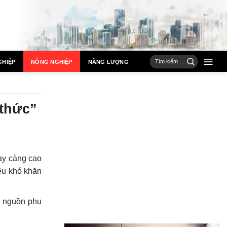
GHIỆP
NÔNG NGHIỆP
NĂNG LƯỢNG
 thức”
ày càng cao
ều khó khăn
, nguồn phụ