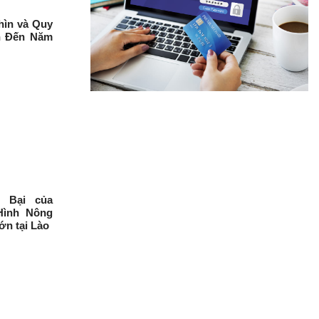
hìn và Quy
n Đến Năm
t Bại của
ình Nông
n tại Lào