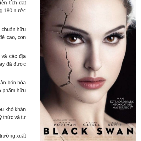
ện tích đạt
ng 180 nước
êu chuẩn hữu
đẻ cao, con
 và các địa
vay đã được
hân bón hóa
sản phẩm hữu
ều khó khăn
ý thức và tư
 trường xuất