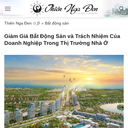
Bỏ
qua
nội
Thiên Nga Đen ✩彡
»
Bất động sản
dung
Giảm Giá Bất Động Sản và Trách Nhiệm Của
Doanh Nghiệp Trong Thị Trường Nhà Ở