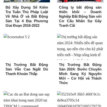
Bộ Xây Dựng Sẽ Kiểm
Công ty bất động sản
Tra Tuân Thủ Pháp Luật
thiên khôi – Doanh
Về Nhà Ở và Bất Động
Nghiệp Bất Động Sản với
Sản Tại 4 Địa Phương
Cơ Cấu Nhân Sự Gây
Giai Đoạn 2016-2022
Tranh Cãi
Thị Trường Bất Động
Thị Trường Bất Động
Sản Vẫn Cao Ngất Dù
Sản 2024: Bước Chuyển
Thanh Khoản Thấp
Mình Sang Kỷ Nguyên
Mới – Cơ Hội và Thách
Thức